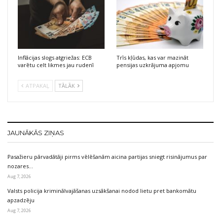
Inflācijas slogs atgriežas: ECB
Trīs kļūdas, kas var mazināt
varētu celt likmes jau rudenī
pensijas uzkrājuma apjomu
ATPAKAĻ
TĀLĀK
JAUNĀKĀS ZIŅAS
Pasažieru pārvadātāji pirms vēlēšanām aicina partijas sniegt risinājumus par
nozares…
Aug 7, 2026
Valsts policija kriminālvajāšanas uzsākšanai nodod lietu pret bankomātu
apzadzēju
Aug 7, 2026