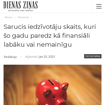
Sākums
Ekonomika
Sarucis iedzīvotāju skaits, kuri
šo gadu paredz kā finansiāli
labāku vai nemainīgu
Atjaunots
Jan 20, 2023
EKONOMIKA
Redakcija