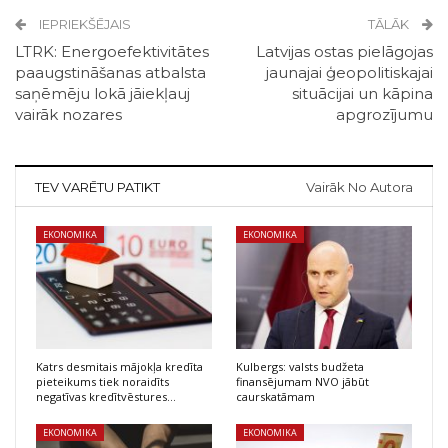
IEPRIEKŠĒJAIS
TĀLĀK
LTRK: Energoefektivitātes
Latvijas ostas pielāgojas
paaugstināšanas atbalsta
jaunajai ģeopolitiskajai
saņēmēju lokā jāiekļauj
situācijai un kāpina
vairāk nozares
apgrozījumu
TEV VARĒTU PATIKT
Vairāk No Autora
EKONOMIKA
EKONOMIKA
Katrs desmitais mājokļa kredīta
Kulbergs: valsts budžeta
pieteikums tiek noraidīts
finansējumam NVO jābūt
negatīvas kredītvēstures…
caurskatāmam
EKONOMIKA
EKONOMIKA