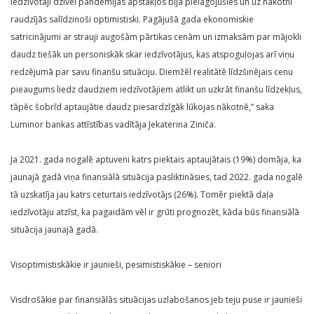
iedzīvotāji dzīvei pandēmijas apstākļos bija pielāgojušies un uz nākotni
raudzījās salīdzinoši optimistiski. Pagājušā gada ekonomiskie
satricinājumi ar strauji augošām pārtikas cenām un izmaksām par mājokli
daudz tiešāk un personiskāk skar iedzīvotājus, kas atspoguļojas arī viņu
redzējumā par savu finanšu situāciju. Diemžēl realitātē līdzšinējais cenu
pieaugums liedz daudziem iedzīvotājiem atlikt un uzkrāt finanšu līdzekļus,
tāpēc šobrīd aptaujātie daudz piesardzīgāk lūkojas nākotnē,” saka
Luminor bankas attīstības vadītāja Jekaterina Ziniča.
Ja 2021. gada nogalē aptuveni katrs piektais aptaujātais (19%) domāja, ka
jaunajā gadā viņa finansiālā situācija pasliktināsies, tad 2022. gada nogalē
tā uzskatīja jau katrs ceturtais iedzīvotājs (26%). Tomēr piektā daļa
iedzīvotāju atzīst, ka pagaidām vēl ir grūti prognozēt, kāda būs finansiālā
situācija jaunajā gadā.
Visoptimistiskākie ir jaunieši, pesimistiskākie – seniori
Visdrošākie par finansiālās situācijas uzlabošanos jeb teju puse ir jaunieši