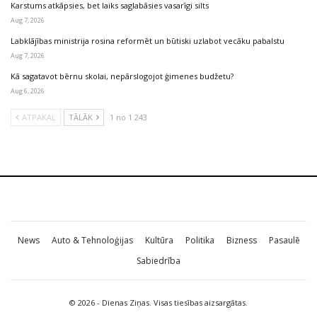
Karstums atkāpsies, bet laiks saglabāsies vasarīgi silts
Aug 7, 2026
Labklājības ministrija rosina reformēt un būtiski uzlabot vecāku pabalstu
Aug 7, 2026
Kā sagatavot bērnu skolai, nepārslogojot ģimenes budžetu?
Aug 6, 2026
ATPAKAĻ
TĀLĀK
1 no 1 243
News
Auto & Tehnoloģijas
Kultūra
Politika
Bizness
Pasaulē
Sabiedrība
© 2026 - Dienas Ziņas. Visas tiesības aizsargātas.