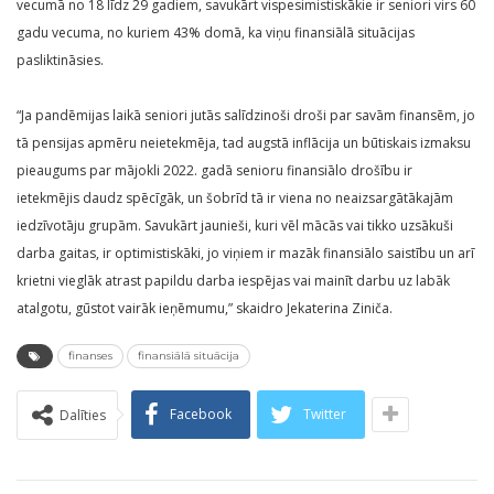
vecumā no 18 līdz 29 gadiem, savukārt vispesimistiskākie ir seniori virs 60
gadu vecuma, no kuriem 43% domā, ka viņu finansiālā situācijas
pasliktināsies.
“Ja pandēmijas laikā seniori jutās salīdzinoši droši par savām finansēm, jo
tā pensijas apmēru neietekmēja, tad augstā inflācija un būtiskais izmaksu
pieaugums par mājokli 2022. gadā senioru finansiālo drošību ir
ietekmējis daudz spēcīgāk, un šobrīd tā ir viena no neaizsargātākajām
iedzīvotāju grupām. Savukārt jaunieši, kuri vēl mācās vai tikko uzsākuši
darba gaitas, ir optimistiskāki, jo viņiem ir mazāk finansiālo saistību un arī
krietni vieglāk atrast papildu darba iespējas vai mainīt darbu uz labāk
atalgotu, gūstot vairāk ieņēmumu,” skaidro Jekaterina Ziniča.
finanses
finansiālā situācija
Facebook
Twitter
Dalīties