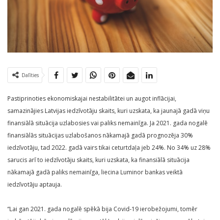
Dalīties
Pastiprinoties ekonomiskajai nestabilitātei un augot inflācijai,
samazinājies Latvijas iedzīvotāju skaits, kuri uzskata, ka jaunajā gadā viņu
finansiālā situācija uzlabosies vai paliks nemainīga. Ja 2021. gada nogalē
finansiālās situācijas uzlabošanos nākamajā gadā prognozēja 30%
iedzīvotāju, tad 2022. gadā vairs tikai ceturtdaļa jeb 24%. No 34% uz 28%
sarucis arī to iedzīvotāju skaits, kuri uzskata, ka finansiālā situācija
nākamajā gadā paliks nemainīga, liecina Luminor bankas veiktā
iedzīvotāju aptauja.
“Lai gan 2021. gada nogalē spēkā bija Covid-19 ierobežojumi, tomēr