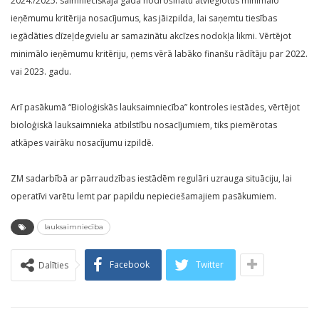
2024./2025. saimnieciskajā gadā nodrošinātu atvieglotus minimālo
ieņēmumu kritērija nosacījumus, kas jāizpilda, lai saņemtu tiesības
iegādāties dīzeļdegvielu ar samazinātu akcīzes nodokļa likmi. Vērtējot
minimālo ieņēmumu kritēriju, ņems vērā labāko finanšu rādītāju par 2022.
vai 2023. gadu.
Arī pasākumā “Bioloģiskās lauksaimniecība” kontroles iestādes, vērtējot
bioloģiskā lauksaimnieka atbilstību nosacījumiem, tiks piemērotas
atkāpes vairāku nosacījumu izpildē.
ZM sadarbībā ar pārraudzības iestādēm regulāri uzrauga situāciju, lai
operatīvi varētu lemt par papildu nepieciešamajiem pasākumiem.
lauksaimniecība
Facebook
Twitter
Dalīties