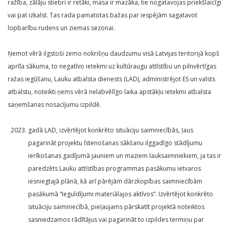
ražība, zālāju stiebri ir retāki, masa ir mazāka, tie nogatavojas priekšlaicīgi
vai pat izkalst. Tas rada pamatotas bažas par iespējām sagatavot
lopbarību rudens un ziemas sezonai.
Ņemot vērā ilgstoši zemo nokrišņu daudzumu visā Latvijas teritorijā kopš
aprīļa sākuma, to negatīvo ietekmi uz kultūraugu attīstību un pilnvērtīgas
ražas iegūšanu, Lauku atbalsta dienests (LAD), administrējot ES un valsts
atbalstu, noteikti ņems vērā nelabvēlīgo laika apstākļu ietekmi atbalsta
saņemšanas nosacījumu izpildē.
gadā LAD, izvērtējot konkrēto situāciju saimniecībās, ļaus
pagarināt projektu īstenošanas sākšanu ilggadīgo stādījumu
ierīkošanas gadījumā jauniem un maziem lauksaimniekiem, ja tas ir
paredzēts Lauku attīstības programmas pasākumu ietvaros
iesniegtajā plānā, kā arī pārējām dārzkopības saimniecībām
pasākumā “Ieguldījumi materiālajos aktīvos”. Izvērtējot konkrēto
situāciju saimniecībā, pieļaujams pārskatīt projektā noteiktos
sasniedzamos rādītājus vai pagarināt to izpildes termiņu par