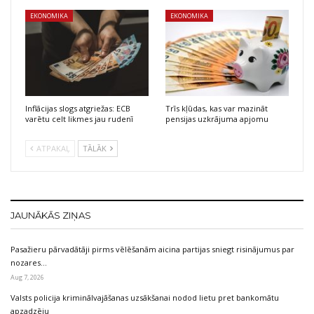
EKONOMIKA
EKONOMIKA
Inflācijas slogs atgriežas: ECB
Trīs kļūdas, kas var mazināt
varētu celt likmes jau rudenī
pensijas uzkrājuma apjomu
ATPAKAĻ
TĀLĀK
JAUNĀKĀS ZIŅAS
Pasažieru pārvadātāji pirms vēlēšanām aicina partijas sniegt risinājumus par
nozares…
Aug 7, 2026
Valsts policija kriminālvajāšanas uzsākšanai nodod lietu pret bankomātu
apzadzēju