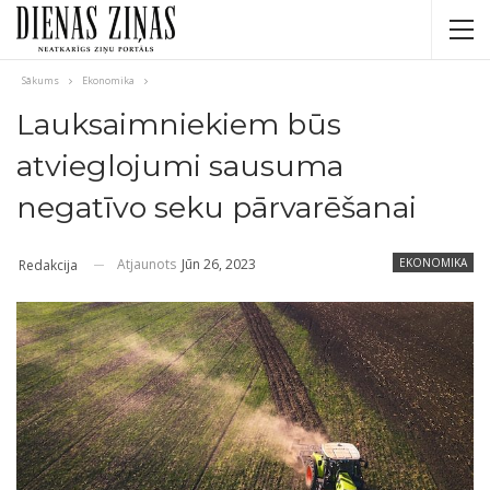
Sākums
Ekonomika
Lauksaimniekiem būs
atvieglojumi sausuma
negatīvo seku pārvarēšanai
Atjaunots
Jūn 26, 2023
EKONOMIKA
Redakcija