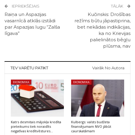
IEPRIEKŠĒJAIS
TĀLĀK
Raiņa un Aspazijas
Kučinskis: Drošības
vasarnīcā atklās izstādi
režīms būtu jāpastiprina,
par Aspazijas lugu “Zalša
bet nekādas indikācijas,
līgava”
ka no Krievijas
palielinātos bēgļu
plūsma, nav
TEV VARĒTU PATIKT
Vairāk No Autora
EKONOMIKA
EKONOMIKA
Katrs desmitais mājokļa kredīta
Kulbergs: valsts budžeta
pieteikums tiek noraidīts
finansējumam NVO jābūt
negatīvas kredītvēstures…
caurskatāmam