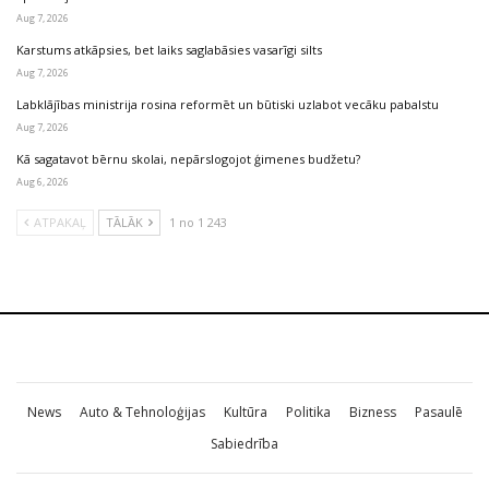
Aug 7, 2026
Karstums atkāpsies, bet laiks saglabāsies vasarīgi silts
Aug 7, 2026
Labklājības ministrija rosina reformēt un būtiski uzlabot vecāku pabalstu
Aug 7, 2026
Kā sagatavot bērnu skolai, nepārslogojot ģimenes budžetu?
Aug 6, 2026
ATPAKAĻ
TĀLĀK
1 no 1 243
News
Auto & Tehnoloģijas
Kultūra
Politika
Bizness
Pasaulē
Sabiedrība