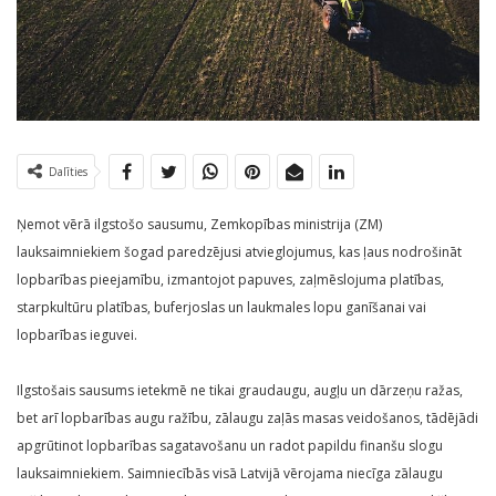
Dalīties
Ņemot vērā ilgstošo sausumu, Zemkopības ministrija (ZM)
lauksaimniekiem šogad paredzējusi atvieglojumus, kas ļaus nodrošināt
lopbarības pieejamību, izmantojot papuves, zaļmēslojuma platības,
starpkultūru platības, buferjoslas un laukmales lopu ganīšanai vai
lopbarības ieguvei.
Ilgstošais sausums ietekmē ne tikai graudaugu, augļu un dārzeņu ražas,
bet arī lopbarības augu ražību, zālaugu zaļās masas veidošanos, tādējādi
apgrūtinot lopbarības sagatavošanu un radot papildu finanšu slogu
lauksaimniekiem. Saimniecībās visā Latvijā vērojama niecīga zālaugu