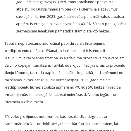
gadu. ZM ir sagatavojusi grozījumus noteikumos par valsts
atbalstu, ko lauksaimniekiem piešķir kā īstermiņa aizdevumus,
saskaņā ar kuriem 2023. gadā paredzēts palielināt valsts atbalsta
apmēru īstermiņa aizdevuma veidā no 40 līdz 60 eiro par ilgtspēju
sekmējošam ienākumu pamatatbalstam pieteikto hektāru.
Tāpat ir nepieciešams nodrošināt papildu valsts finansējumu
kredītprocentu daļējai dzēšanai, jo lauksaimnieki ir īstenojuši
ieguldījumus ražošanas attīstībā un aizdevuma procenti veido ievērojamu
daļu no kopējām izmaksām. Turklāt, ievērojot inflācijas izraisīto procentu
likmju kāpumu, tas rada papildu finansiālo slogu laikā, kad ieņēmumi no
ražošanas ir krasi sarukuši. ZM vērtēs iespēju 2023. gadā mainīt
kredītprocentu likmes atbalsta apmēru no 4% līdz 5% lauksaimniecībā
izmantojamās zemes iegādei, lauksaimniecības dzīvnieku iegādei un
īstermiņa aizdevumiem.
ZM veiks grozījumus noteikumos, kas nosaka dīzeļdegvielas ar
samazinātu akcīzes nodokli piešķiršanas kārtību lauksaimniekiem, lai