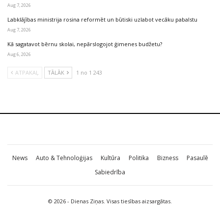
Aug 7, 2026
Labklājības ministrija rosina reformēt un būtiski uzlabot vecāku pabalstu
Aug 7, 2026
Kā sagatavot bērnu skolai, nepārslogojot ģimenes budžetu?
Aug 6, 2026
ATPAKAĻ
TĀLĀK
1 no 1 243
News
Auto & Tehnoloģijas
Kultūra
Politika
Bizness
Pasaulē
Sabiedrība
© 2026 - Dienas Ziņas. Visas tiesības aizsargātas.