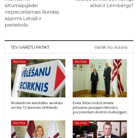
siltumapgādei
atkal ir Lembergs?
nepieciešamais šķeldas
apjoms Latvijā ir
pietiekošs
TEV VARĒTU PATIKT
Vairāk No Autora
POLITIKA
POLITIKA
Noskaidrota kandidātu sarakstu
Evika Siliņa nodod amata
secība 15.Saeimas vēlēšanās
pilnvaras jaunajam Ministru
prezidentam Andrim Kulbergam
POLITIKA
POLITIKA