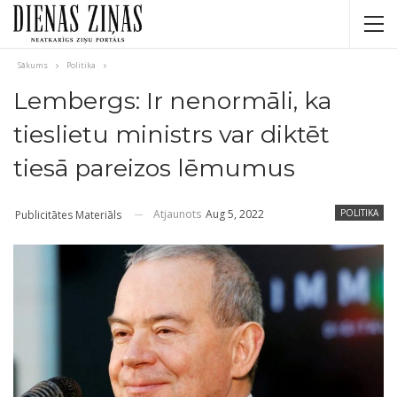
Sākums
Politika
Lembergs: Ir nenormāli, ka
tieslietu ministrs var diktēt
tiesā pareizos lēmumus
Atjaunots
Aug 5, 2022
POLITIKA
Publicitātes Materiāls