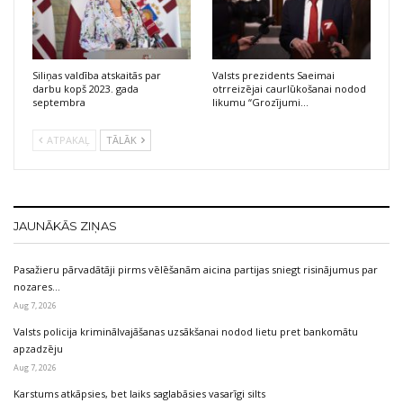
Siliņas valdība atskaitās par
Valsts prezidents Saeimai
darbu kopš 2023. gada
otrreizējai caurlūkošanai nodod
septembra
likumu “Grozījumi…
ATPAKAĻ
TĀLĀK
JAUNĀKĀS ZIŅAS
Pasažieru pārvadātāji pirms vēlēšanām aicina partijas sniegt risinājumus par
nozares…
Aug 7, 2026
Valsts policija kriminālvajāšanas uzsākšanai nodod lietu pret bankomātu
apzadzēju
Aug 7, 2026
Karstums atkāpsies, bet laiks saglabāsies vasarīgi silts