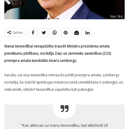
Foto: F64
Dalīties
Manai tiesvedībai nevajadzētu traucēt Ministru prezidenta amata
pienākumu pildīšanu, norādīja Zaļo un zemnieku savienības (ZZS)
premjera amata kandidāts Aivars Lembergs.
Vaicāts, vai viņa tiesvedība netraucēs pildīt premjera amatu, Lembergs
norādīja, ka šobrīd apelācijas instances tiesā izmeklēšana ir pabeigta, un,
visticamāk, oktobrī tiesvedībai vajadzētu būt pabeigtai.
“Kas attiecas uz manu tiesvedību, tad atbilstoši LR