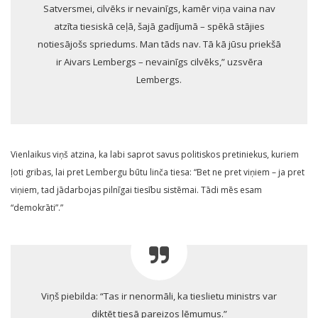
Satversmei, cilvēks ir nevainīgs, kamēr viņa vaina nav
atzīta tiesiskā ceļā, šajā gadījumā – spēkā stājies
notiesājošs spriedums. Man tāds nav. Tā kā jūsu priekšā
ir Aivars Lembergs – nevainīgs cilvēks,” uzsvēra
Lembergs.
Vienlaikus viņš atzina, ka labi saprot savus politiskos pretiniekus, kuriem
ļoti gribas, lai pret Lembergu būtu linča tiesa: “Bet ne pret viņiem – ja pret
viņiem, tad jādarbojas pilnīgai tiesību sistēmai. Tādi mēs esam
“demokrāti”.”
Viņš piebilda: “Tas ir nenormāli, ka tieslietu ministrs var
diktēt tiesā pareizos lēmumus.”