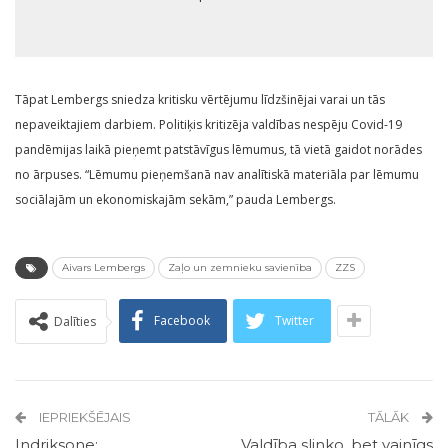
Tāpat Lembergs sniedza kritisku vērtējumu līdzšinējai varai un tās
nepaveiktajiem darbiem. Politiķis kritizēja valdības nespēju Covid-19
pandēmijas laikā pieņemt patstāvīgus lēmumus, tā vietā gaidot norādes
no ārpuses. “Lēmumu pieņemšanā nav analītiskā materiāla par lēmumu
sociālajām un ekonomiskajām sekām,” pauda Lembergs.
Aivars Lembergs
Zaļo un zemnieku savienība
ZZS
Facebook
Twitter
Dalīties
IEPRIEKŠĒJAIS
TĀLĀK
Indriksone:
Valdība slinko, bet vainīgs