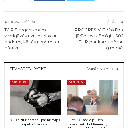
IEPRIEKŠĒJAIS
TĀLĀK
TOP 5 organismam
PROGRESĪVIE: Valdībai
svarīgākās uzturvielas un
jārīkojas izlēmīgi – 500
padomi, kā tās uzņemt ar
EUR par katru bērnu
pārtiku
ģimenē!
TEV VARĒTU PATIKT
Vairāk No Autora
SABIEDRĪBA
SABIEDRĪBA
VDD aiztur personu par Krievijas
Puntulis: Latvijā jau sen
bruņoto spēku finansēšanu
nevajadzētu būt Pionieru,