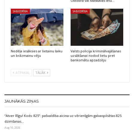
Oktobra vai Maskavas ielu…
SABIEDRĪBA
SABIEDRĪBA
Nedēļa iesāksies ar lietainu laiku
Valsts policija kriminālvajāšanas
un brāzmainu vēju
uzsākšanai nodod lietu pret
bankomātu apzadzēju
ATPAKAĻ
TĀLĀK
JAUNĀKĀS ZIŅAS
“Atver Rīgu! Kods: 825”: pašvaldība aicina uz vērienīgām galvaspilsētas 825.
dzimšanas…
Aug 10, 2026