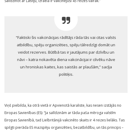
Salīdzinot ar Latviju, Izraēla ir vakcinējusi 45 reizes vairāk.”
“Faktiski šis vakcinācijas rādītājs rāda tās vai citas valsts
atbildību, spēju organizēties, spēju tālredzīgi domāt un
veidot rezerves. Būtībā tas ir jautājums par dzīvību un
nāvi – katra nokavēta diena vakcinācijai ir cilvēku nāve
un hroniskas kaites, kas saistās ar plaušām,” sacīja
politiķis.
Viņš piebilda, ka otrā vietā ir Apvienotā karaliste, kas nesen izstājās no
Eiropas Savienības (ES): “Ja salīdzinām ar tāda paša mēroga valstīm
Eiropas Savienībā, tad Lielbritānijā vakcinēto skaits ir 4 reizes lielāks. Tas
spilgti pierāda ES mazspēju organizēties, bezatbildību, un tās princips –