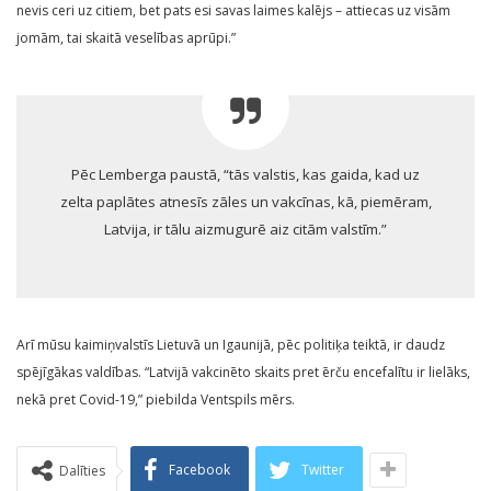
nevis ceri uz citiem, bet pats esi savas laimes kalējs – attiecas uz visām
jomām, tai skaitā veselības aprūpi.”
Pēc Lemberga paustā, “tās valstis, kas gaida, kad uz
zelta paplātes atnesīs zāles un vakcīnas, kā, piemēram,
Latvija, ir tālu aizmugurē aiz citām valstīm.”
Arī mūsu kaimiņvalstīs Lietuvā un Igaunijā, pēc politiķa teiktā, ir daudz
spējīgākas valdības. “Latvijā vakcinēto skaits pret ērču encefalītu ir lielāks,
nekā pret Covid-19,” piebilda Ventspils mērs.
Facebook
Twitter
Dalīties