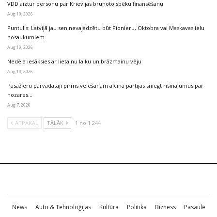
VDD aiztur personu par Krievijas bruņoto spēku finansēšanu
Aug 10, 2026
Puntulis: Latvijā jau sen nevajadzētu būt Pionieru, Oktobra vai Maskavas ielu
nosaukumiem
Aug 10, 2026
Nedēļa iesāksies ar lietainu laiku un brāzmainu vēju
Aug 10, 2026
Pasažieru pārvadātāji pirms vēlēšanām aicina partijas sniegt risinājumus par
nozares…
Aug 7, 2026
ATPAKAĻ
TĀLĀK
1 no 1 244
News
Auto & Tehnoloģijas
Kultūra
Politika
Bizness
Pasaulē