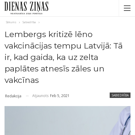
Sākums
Sabiedrība
Lembergs kritizē lēno
vakcinācijas tempu Latvijā: Tā
ir, kad gaida, ka uz zelta
paplātes atnesīs zāles un
vakcīnas
Atjaunots
Feb 5, 2021
SABIEDRĪBA
Redakcija