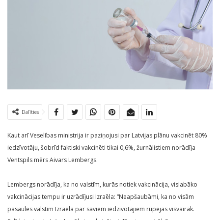
Dalīties
Kaut arī Veselības ministrija ir paziņojusi par Latvijas plānu vakcinēt 80%
iedzīvotāju, šobrīd faktiski vakcinēti tikai 0,6%, žurnālistiem norādīja
Ventspils mērs Aivars Lembergs.
Lembergs norādīja, ka no valstīm, kurās notiek vakcinācija, vislabāko
vakcinācijas tempu ir uzrādījusi Izraēla: “Neapšaubāmi, ka no visām
pasaules valstīm Izraēla par saviem iedzīvotājiem rūpējas visvairāk.