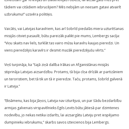
tādiem vai citādiem iebrucējiem? Mēs nebijām un neesam gatavi atvairīt
uzbrukumu!” uzsvēra politiķis.
Vaicāts, vai Latvijas karavīriem, kas arī šobrīd piedalās miera uzturēšanas
misijās citviet pasaulē, būtu pareizāk palikt pie mums, Lembergs sacīja:
“Viņu skaits nav liels, turklāt tas vairo mūsu karavīru kaujas pieredzi. Un
viens pieredzējis karavīrs ir desmit mazāk pieredzējušu vērts.”
Viņš turpināja, ka “šajā ziņā dalība Irākas un Afganistānas misijās
stiprināja Latvijas aizsardzību. Protams, tā bija cīņa drīzāk ar partizāniem
un teroristiem, bet tā tik un tā ir pieredze. Taču, protams, šobrīd galvenā
ir Latvija.”
“Eksāmenu, kas bija Jāņos, Latvija nav izturējusi, un par šādu bezdarbību
armijas galvenais virspavēlnieks Egils Levits būtu jātiesā par dzimtenes
nodevību, jo nekas netika izdarīts, lai aizsargātu Latviju pret iespējamo
dumpinieku iebrukumu,” skarbs savos izteicienos bija Lembergs.