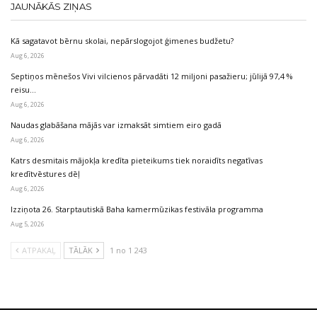
JAUNĀKĀS ZIŅAS
Kā sagatavot bērnu skolai, nepārslogojot ģimenes budžetu?
Aug 6, 2026
Septiņos mēnešos Vivi vilcienos pārvadāti 12 miljoni pasažieru; jūlijā 97,4 %
reisu…
Aug 6, 2026
Naudas glabāšana mājās var izmaksāt simtiem eiro gadā
Aug 6, 2026
Katrs desmitais mājokļa kredīta pieteikums tiek noraidīts negatīvas
kredītvēstures dēļ
Aug 6, 2026
Izziņota 26. Starptautiskā Baha kamermūzikas festivāla programma
Aug 5, 2026
ATPAKAĻ
TĀLĀK
1 no 1 243