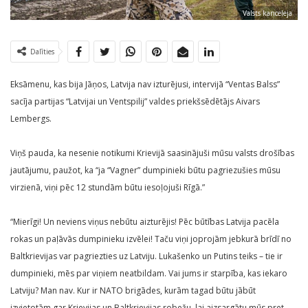
Valsts kanceleja
Dalīties
Eksāmenu, kas bija Jāņos, Latvija nav izturējusi, intervijā “Ventas Balss”
sacīja partijas “Latvijai un Ventspilij” valdes priekšsēdētājs Aivars
Lembergs.
Viņš pauda, ka nesenie notikumi Krievijā saasinājuši mūsu valsts drošības
jautājumu, paužot, ka “ja “Vagner” dumpinieki būtu pagriezušies mūsu
virzienā, viņi pēc 12 stundām būtu iesoļojuši Rīgā.”
“Mierīgi! Un neviens viņus nebūtu aizturējis! Pēc būtības Latvija pacēla
rokas un paļāvās dumpinieku izvēlei! Taču viņi joprojām jebkurā brīdī no
Baltkrievijas var pagriezties uz Latviju. Lukašenko un Putins teiks – tie ir
dumpinieki, mēs par viņiem neatbildam. Vai jums ir starpība, kas iekaro
Latviju? Man nav. Kur ir NATO brigādes, kurām tagad būtu jābūt
izvietotām gar Krievijas un Baltkrievijas robežu, lai aizsargātu mūs pret