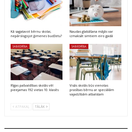
Kā sagatavot bērnu skolai,
Naudas glabāšana mājās var
nepārslogojot ģimenes budžetu?
izmaksāt simtiem eiro gadā
SABIEDRĪBA
SABIEDRĪBA
Rīgas pašvaldības skolās vēl
Visās skolās būs vienotas
pieejamas 192 vietas 10. klasēs
prasības bērnu ar speciālām
vajadzībām atbalstam
ATPAKAĻ
TĀLĀK