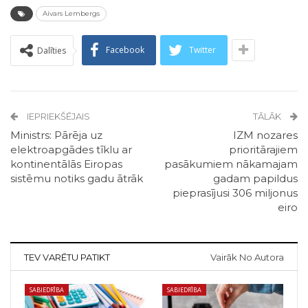
Aivars Lembergs
Facebook
Twitter
Dalīties
IEPRIEKŠĒJAIS
TĀLĀK
Ministrs: Pārēja uz
IZM nozares
elektroapgādes tīklu ar
prioritārajiem
kontinentālās Eiropas
pasākumiem nākamajam
sistēmu notiks gadu ātrāk
gadam papildus
pieprasījusi 306 miljonus
eiro
TEV VARĒTU PATIKT
Vairāk No Autora
SABIEDRĪBA
SABIEDRĪBA