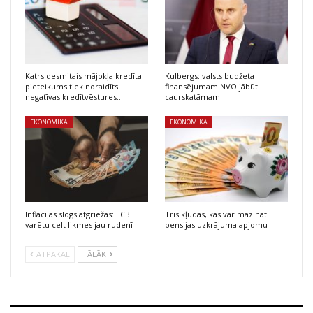
Katrs desmitais mājokļa kredīta
Kulbergs: valsts budžeta
pieteikums tiek noraidīts
finansējumam NVO jābūt
negatīvas kredītvēstures…
caurskatāmam
EKONOMIKA
EKONOMIKA
Inflācijas slogs atgriežas: ECB
Trīs kļūdas, kas var mazināt
varētu celt likmes jau rudenī
pensijas uzkrājuma apjomu
ATPAKAĻ
TĀLĀK