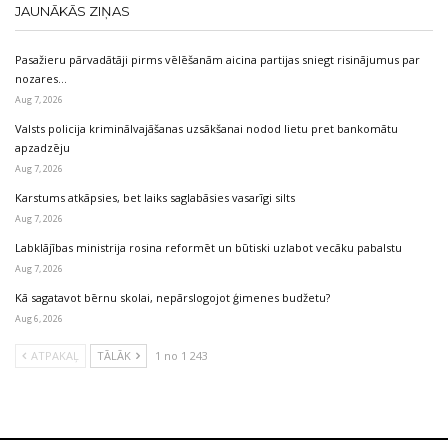
JAUNĀKĀS ZIŅAS
Pasažieru pārvadātāji pirms vēlēšanām aicina partijas sniegt risinājumus par
nozares…
Aug 7, 2026
Valsts policija kriminālvajāšanas uzsākšanai nodod lietu pret bankomātu
apzadzēju
Aug 7, 2026
Karstums atkāpsies, bet laiks saglabāsies vasarīgi silts
Aug 7, 2026
Labklājības ministrija rosina reformēt un būtiski uzlabot vecāku pabalstu
Aug 7, 2026
Kā sagatavot bērnu skolai, nepārslogojot ģimenes budžetu?
Aug 6, 2026
ATPAKAĻ
TĀLĀK
1 no 1 243