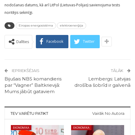
nodošanas datums, kā arī LitPol (Lietuvas-Polijas) savienojuma tests
noritējis sekmīgi.
Eiropas energosistēma
elektroenerģija
Facebook
Twitter
Dalīties
IEPRIEKŠĒJAIS
TĀLĀK
Bijušais NBS komandieris
Lembergs: Latvijas
par “Vagner” Baltkrievijā:
drošība šobrīd ir galvenā
Mums jābūt gataviem
TEV VARĒTU PATIKT
Vairāk No Autora
EKONOMIKA
EKONOMIKA