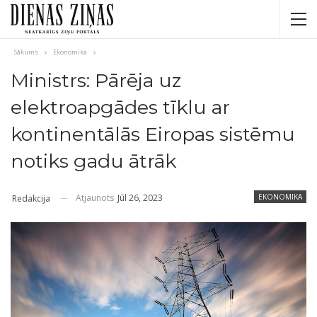
Sākums
Ekonomika
Ministrs: Pārēja uz
elektroapgādes tīklu ar
kontinentālās Eiropas sistēmu
notiks gadu ātrāk
Atjaunots
Jūl 26, 2023
EKONOMIKA
Redakcija