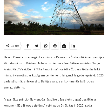
Dalīties
Nesen Klimata un enerģētikas ministrs Raimonds Čudars tikās ar Igaunijas
Klimata ministru Kristenu Mihalu un Lietuvas Enerģētikas ministru Daiņu
Kreivi. Kā LTV raidījumā “Rīta Panorāma” norādīja Čudars, tikšanās laikā
ministri vienojās par kopīgiem centieniem, lai gandrīz gadu iepriekš, 2025.
gada sākumā, sinhronizētu Baltijas valstis ar kontinentālās Eiropas
energosistēmu.
“Ir panākta principiāla vienošanās pāreju [uz elektroapgādes tīklu ar
kontinentālās Eiropas sistēmu] veikt gadu ātrāk, tas ir 2025. gada