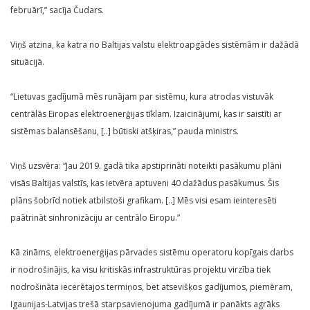
februārī,” sacīja Čudars.
Viņš atzina, ka katra no Baltijas valstu elektroapgādes sistēmām ir dažādā
situācijā.
“Lietuvas gadījumā mēs runājam par sistēmu, kura atrodas vistuvāk
centrālās Eiropas elektroenerģijas tīklam. Izaicinājumi, kas ir saistīti ar
sistēmas balansēšanu, [..] būtiski atšķiras,” pauda ministrs.
Viņš uzsvēra: “Jau 2019. gadā tika apstiprināti noteikti pasākumu plāni
visās Baltijas valstīs, kas ietvēra aptuveni 40 dažādus pasākumus. Šis
plāns šobrīd notiek atbilstoši grafikam. [..] Mēs visi esam ieinteresēti
paātrināt sinhronizāciju ar centrālo Eiropu.”
Kā zināms, elektroenerģijas pārvades sistēmu operatoru kopīgais darbs
ir nodrošinājis, ka visu kritiskās infrastruktūras projektu virzība tiek
nodrošināta iecerētajos termiņos, bet atsevišķos gadījumos, piemēram,
Igaunijas-Latvijas trešā starpsavienojuma gadījumā ir panākts agrāks