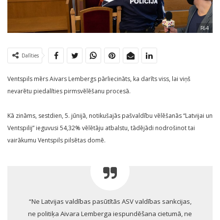
F64
Dalīties
Ventspils mērs Aivars Lembergs pārliecināts, ka darīts viss, lai viņš
nevarētu piedalīties pirmsvēlēšanu procesā.
Kā zināms, sestdien, 5. jūnijā, notikušajās pašvaldību vēlēšanās “Latvijai un
Ventspilij” ieguvusi 54,32% vēlētāju atbalstu, tādējādi nodrošinot tai
vairākumu Ventspils pilsētas domē.
“Ne Latvijas valdības pasūtītās ASV valdības sankcijas,
ne politiķa Aivara Lemberga iespundēšana cietumā, ne