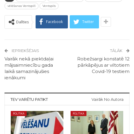
vēlēšanas Ventspilī
Ventspils
Facebook
Twitter
Dalīties
IEPRIEKŠĒJAIS
TĀLĀK
Vairāk nekā piektdaļai
Robežsargi konstatē 12
mājsaimniecību gada
pārkāpējus ar viltotiem
laikā samazinājušies
Covid-19 testiem
ienākumi
TEV VARĒTU PATIKT
Vairāk No Autora
POLITIKA
POLITIKA