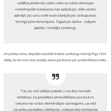
valdībai piederošo valsts radio un valsts televīzijas
nomelnojošās kampaņas nav spējuši jūs, mīļie ventiņi
apkrāpt. Jūs savu izvēli esat izdarījuši pēc sirdsapziņas.
Sirsnīgs Jums tencinājums. Tagad pie darba – solījumi
jāpilda,” norādījis Lembergs.
Arī politiķa sieva, deputātu kandidē Kristīne Lemberga intervijā Riga TV24
atklāj, ka vīrs esot viņai atsūtījis savas pārdomas par priekšvēlēšanu laiku.
“Tas, ko viņš vēlējās pateikt, ir, ka diez vai kāds
strīdēsies, ka piedalīties pirmsvēlēšanu procesā no
cietuma nav izcilas demokrātijas sasniegums. Lai viņš
nevarētu piedalīties vēlēšanās, notikumi tika mērķtiecīgi