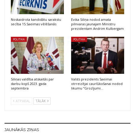
Noskaidrota kandidātu sarakstu
Evika Siliņa nodod amata
secība 15.Saeimas vēlēšanās
pilnvaras jaunajam Ministru
prezidentam Andrim Kulbergam
POLITIKA
POLITIKA
Siliņas valdība atskaitās par
Valsts prezidents Saeimai
darbu kopš 2023. gada
otrreizējai caurlūkošanai nodod
septembra
likumu “Grozījumi…
ATPAKAĻ
TĀLĀK
JAUNĀKĀS ZIŅAS