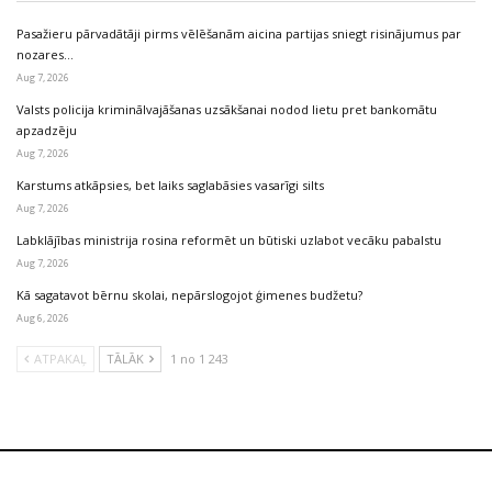
Pasažieru pārvadātāji pirms vēlēšanām aicina partijas sniegt risinājumus par
nozares…
Aug 7, 2026
Valsts policija kriminālvajāšanas uzsākšanai nodod lietu pret bankomātu
apzadzēju
Aug 7, 2026
Karstums atkāpsies, bet laiks saglabāsies vasarīgi silts
Aug 7, 2026
Labklājības ministrija rosina reformēt un būtiski uzlabot vecāku pabalstu
Aug 7, 2026
Kā sagatavot bērnu skolai, nepārslogojot ģimenes budžetu?
Aug 6, 2026
ATPAKAĻ
TĀLĀK
1 no 1 243