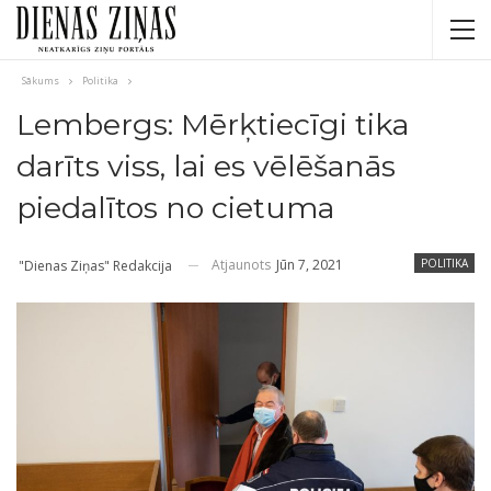
Sākums
Politika
Lembergs: Mērķtiecīgi tika
darīts viss, lai es vēlēšanās
piedalītos no cietuma
Atjaunots
Jūn 7, 2021
POLITIKA
"Dienas Ziņas" Redakcija