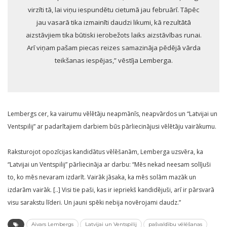
virzīti tā, lai viņu iespundētu cietumā jau februārī. Tāpēc
jau vasarā tika izmainīti daudzi likumi, kā rezultātā
aizstāvjiem tika būtiski ierobežots laiks aizstāvības runai.
Arī viņam pašam piecas reizes samazināja pēdējā vārda
teikšanas iespējas,” vēstīja Lemberga.
Lembergs cer, ka vairumu vēlētāju neapmānīs, neapvārdos un “Latvijai un
Ventspilij” ar padarītajiem darbiem būs pārliecinājusi vēlētāju vairākumu.
Raksturojot opozīcijas kandidātus vēlēšanām, Lemberga uzsvēra, ka
“Latvijai un Ventspilij” pārliecināja ar darbu: “Mēs nekad neesam solījuši
to, ko mēs nevaram izdarīt. Vairāk jāsaka, ka mēs solām mazāk un
izdarām vairāk. [..] Visi tie paši, kas ir iepriekš kandidējuši, arī ir pārsvarā
visu sarakstu līderi. Un jauni spēki nebija novērojami daudz.”
Aivars Lembergs
Latvijai un Ventspilij
pašvaldību vēlēšanas