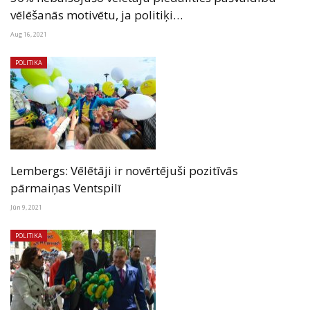
vēlēšanās motivētu, ja politiķi…
Aug 16, 2021
POLITIKA
Lembergs: Vēlētāji ir novērtējuši pozitīvās
pārmaiņas Ventspilī
Jūn 9, 2021
POLITIKA