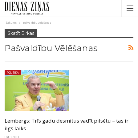
Sākums
pašvaldību vēlēšanas
Skatīt Birkas
Pašvaldību Vēlēšanas
POLITIKA
Lembergs: Trīs gadu desmitus vadīt pilsētu – tas ir
ilgs laiks
Okt 3, 2023