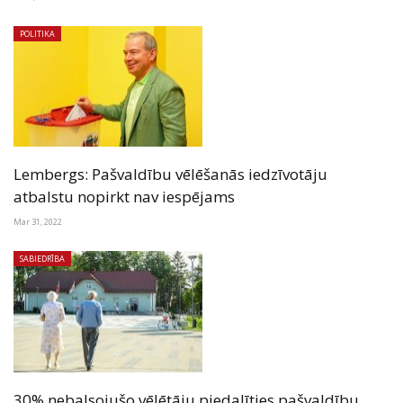
POLITIKA
Lembergs: Pašvaldību vēlēšanās iedzīvotāju
atbalstu nopirkt nav iespējams
Mar 31, 2022
SABIEDRĪBA
30% nebalsojušo vēlētāju piedalīties pašvaldību