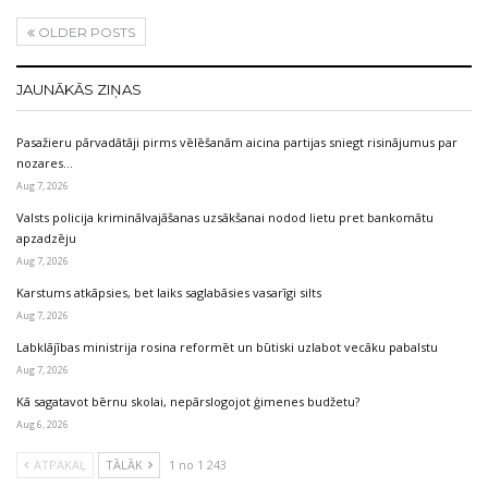
OLDER POSTS
JAUNĀKĀS ZIŅAS
Pasažieru pārvadātāji pirms vēlēšanām aicina partijas sniegt risinājumus par
nozares…
Aug 7, 2026
Valsts policija kriminālvajāšanas uzsākšanai nodod lietu pret bankomātu
apzadzēju
Aug 7, 2026
Karstums atkāpsies, bet laiks saglabāsies vasarīgi silts
Aug 7, 2026
Labklājības ministrija rosina reformēt un būtiski uzlabot vecāku pabalstu
Aug 7, 2026
Kā sagatavot bērnu skolai, nepārslogojot ģimenes budžetu?
Aug 6, 2026
ATPAKAĻ
TĀLĀK
1 no 1 243