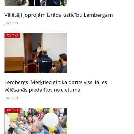
Vēlētāji joprojām izrāda uzticību Lembergam
Jūn 8, 2021
POLITIKA
Lembergs: Mērķtiecīgi tika darīts viss, lai es
vēlēšanās piedalītos no cietuma
Jūn 7, 2021
POLITIKA