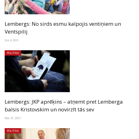
Lembergs: No sirds esmu kalpojis ventiņiem un
Ventspilij
Jūn 4, 2021
POLITIKA
Lembergs: JKP aprēķins – atņemt pret Lemberga
balsis Kristovskim un novirzīt tās sev
Mai 31, 2021
POLITIKA