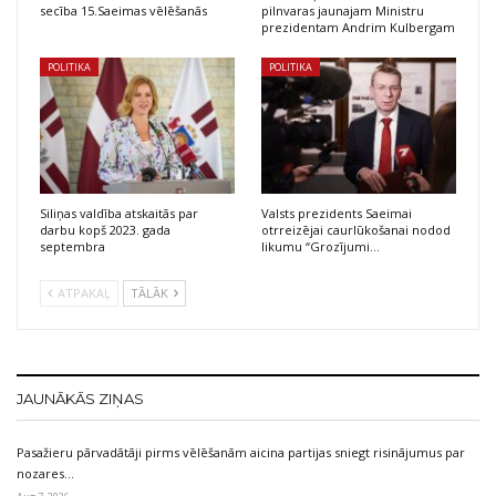
secība 15.Saeimas vēlēšanās
pilnvaras jaunajam Ministru
prezidentam Andrim Kulbergam
POLITIKA
POLITIKA
Siliņas valdība atskaitās par
Valsts prezidents Saeimai
darbu kopš 2023. gada
otrreizējai caurlūkošanai nodod
septembra
likumu “Grozījumi…
ATPAKAĻ
TĀLĀK
JAUNĀKĀS ZIŅAS
Pasažieru pārvadātāji pirms vēlēšanām aicina partijas sniegt risinājumus par
nozares…