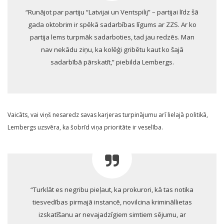
“Runājot par partiju “Latvijai un Ventspilij” – partijai līdz šā
gada oktobrim ir spēkā sadarbības līgums ar ZZS. Ar ko
partija lems turpmāk sadarboties, tad jau redzēs. Man
nav nekādu ziņu, ka kolēģi gribētu kaut ko šajā
sadarbībā pārskatīt,” piebilda Lembergs.
Vaicāts, vai viņš nesaredz savas karjeras turpinājumu arī lielajā politikā,
Lembergs uzsvēra, ka šobrīd viņa prioritāte ir veselība.
“Turklāt es negribu pieļaut, ka prokurori, kā tas notika
tiesvedības pirmajā instancē, novilcina krimināllietas
izskatīšanu ar nevajadzīgiem simtiem sējumu, ar