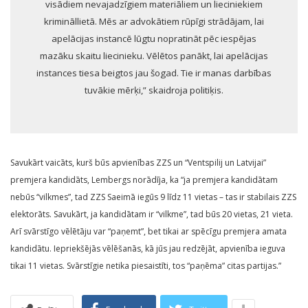
visādiem nevajadzīgiem materiāliem un lieciniekiem
krimināllietā. Mēs ar advokātiem rūpīgi strādājam, lai
apelācijas instancē lūgtu nopratināt pēc iespējas
mazāku skaitu liecinieku. Vēlētos panākt, lai apelācijas
instances tiesa beigtos jau šogad. Tie ir manas darbības
tuvākie mērķi,” skaidroja politiķis.
Savukārt vaicāts, kurš būs apvienības ZZS un “Ventspilij un Latvijai”
premjera kandidāts, Lembergs norādīja, ka “ja premjera kandidātam
nebūs “vilkmes”, tad ZZS Saeimā iegūs 9 līdz 11 vietas – tas ir stabilais ZZS
elektorāts. Savukārt, ja kandidātam ir “vilkme”, tad būs 20 vietas, 21 vieta.
Arī svārstīgo vēlētāju var “paņemt”, bet tikai ar spēcīgu premjera amata
kandidātu. Iepriekšējās vēlēšanās, kā jūs jau redzējāt, apvienība ieguva
tikai 11 vietas. Svārstīgie netika piesaistīti, tos “paņēma” citas partijas.”