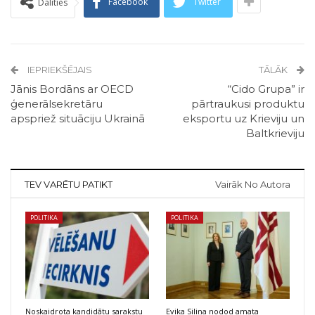
Facebook
Twitter
Dalīties
IEPRIEKŠĒJAIS
TĀLĀK
Jānis Bordāns ar OECD
“Cido Grupa” ir
ģenerālsekretāru
pārtraukusi produktu
apspriež situāciju Ukrainā
eksportu uz Krieviju un
Baltkrieviju
TEV VARĒTU PATIKT
Vairāk No Autora
POLITIKA
POLITIKA
Noskaidrota kandidātu sarakstu
Evika Siliņa nodod amata