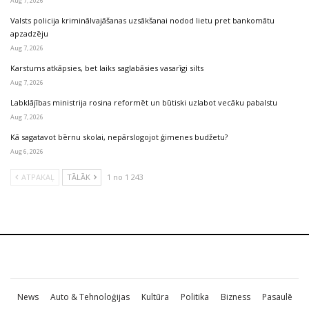
Aug 7, 2026
Valsts policija kriminālvajāšanas uzsākšanai nodod lietu pret bankomātu
apzadzēju
Aug 7, 2026
Karstums atkāpsies, bet laiks saglabāsies vasarīgi silts
Aug 7, 2026
Labklājības ministrija rosina reformēt un būtiski uzlabot vecāku pabalstu
Aug 7, 2026
Kā sagatavot bērnu skolai, nepārslogojot ģimenes budžetu?
Aug 6, 2026
ATPAKAĻ
TĀLĀK
1 no 1 243
News
Auto & Tehnoloģijas
Kultūra
Politika
Bizness
Pasaulē