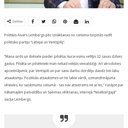
F64
Dalīties
Politiķis Aivars Lembergs pēc iznākšanas no cietuma turpinās vadīt
politisko partiju “Latvijai un Ventspilij”.
“Mana sirds un dvēsele pieder pilsētai, kurai esmu veltījis 32 savas dzīves
gadus. Pilsēta un pilsētnieki man nekad nekļūs vienaldzīgi. Arī atrodoties
apcietinājumā, par Ventspili un par savu darbu dzirdēju daudz ļoti labu
atsauksmju. Pozitīvās atsauksmes un tie labie vārdi, uzmundrinājuma
vēstules, ko saņēmumu cietumā – tas nav atsverams ne ar ko,” runājot par
nākamajām pašvaldību un Saeimas vēlēšanas, intervijā “Neatkarīgajā”
sacīja Lembergs.