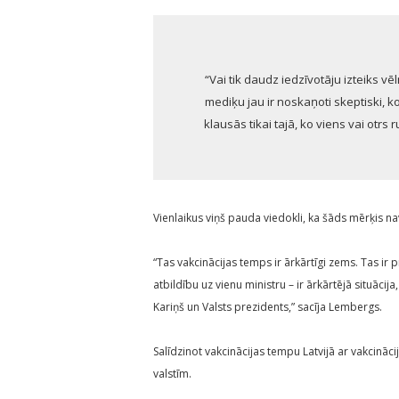
“Vai tik daudz iedzīvotāju izteiks v
mediķu jau ir noskaņoti skeptiski, k
klausās tikai tajā, ko viens vai otrs 
Vienlaikus viņš pauda viedokli, ka šāds mērķis n
“Tas vakcinācijas temps ir ārkārtīgi zems. Tas ir 
atbildību uz vienu ministru – ir ārkārtējā situācij
Kariņš un Valsts prezidents,” sacīja Lembergs.
Salīdzinot vakcinācijas tempu Latvijā ar vakcināci
valstīm.