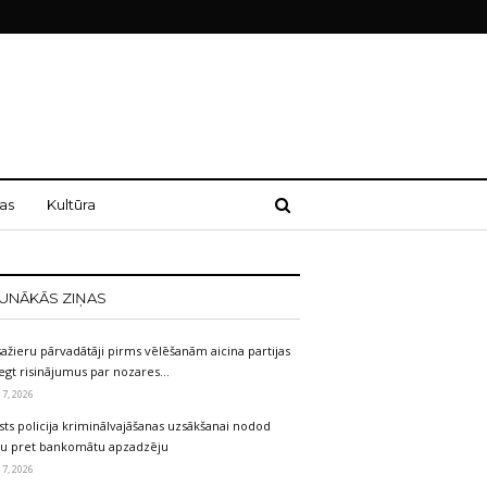
as
Kultūra
UNĀKĀS ZIŅAS
ažieru pārvadātāji pirms vēlēšanām aicina partijas
egt risinājumus par nozares…
 7, 2026
sts policija kriminālvajāšanas uzsākšanai nodod
etu pret bankomātu apzadzēju
 7, 2026