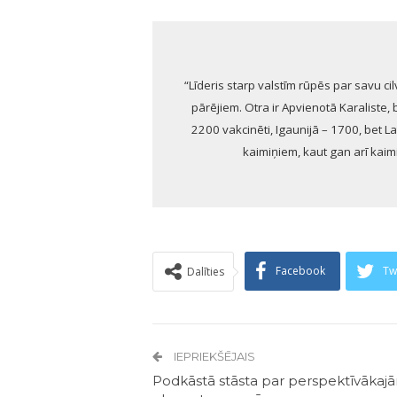
“Līderis starp valstīm rūpēs par savu cil
pārējiem. Otra ir Apvienotā Karaliste, be
2200 vakcinēti, Igaunijā – 1700, bet Lat
kaimiņiem, kaut gan arī kaimiņ
Facebook
Tw
Dalīties
IEPRIEKŠĒJAIS
Podkāstā stāsta par perspektīvākaj