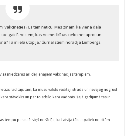
ēlmi vakcinēties? Es tam neticu. Mēs zinām, ka viena daļa
o tad gaidīt no tiem, kas no medicīnas neko nesaprot un
runā? Tā ir liela utopija,” žurnālistiem norādīja Lembergs.
av sasniedzams arī dēļ lēnajiem vakcinācijas tempiem.
precīzs rādītājs tam, kā mūsu valsts vadītāji strādā un nevajag nogrūst
a, kara stāvoklis un par to atbild kara vadonis, šajā gadījumā tas ir
jas tempu pasaulē, viņš norādīja, ka Latvija tālu atpaliek no citām