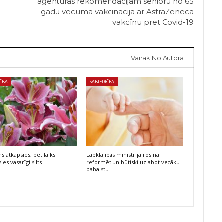
aģentūras rekomendācijām senioru no 65
gadu vecuma vakcinācijā ar AstraZeneca
vakcīnu pret Covid-19
Vairāk No Autora
RĪBA
SABIEDRĪBA
s atkāpsies, bet laiks
Labklājības ministrija rosina
ies vasarīgi silts
reformēt un būtiski uzlabot vecāku
pabalstu