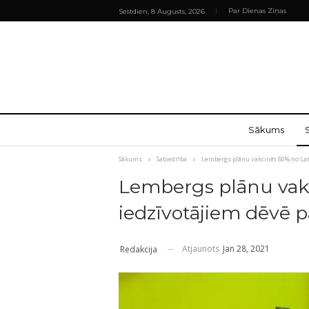
Par Dienas Ziņas
Sestdien, 8 Augusts, 2026
Sākums
Sākums
Sabiedrība
Lembergs plānu vakcinēt 80% no Lat
Lembergs plānu vakc
iedzīvotājiem dēvē p
Atjaunots
Jan 28, 2021
Redakcija