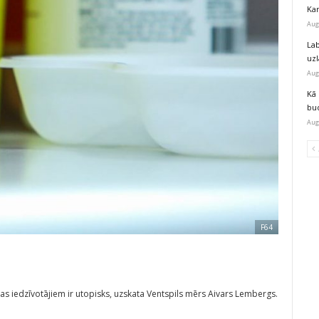
Kar
Aug
Lab
uz
Aug
Kā 
bu
Aug
F64
jas iedzīvotājiem ir utopisks, uzskata Ventspils mērs Aivars Lembergs.