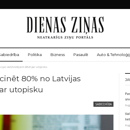
Sabiedrība
Politika
Bizness
Pasaulē
Auto & Tehnoloģij
vijas iedzīvotājiem dēvē par utopisku
inēt 80% no Latvijas
JA
ar utopisku
Pas
sni
SABIEDRĪBA
Aug
Val
li
Aug