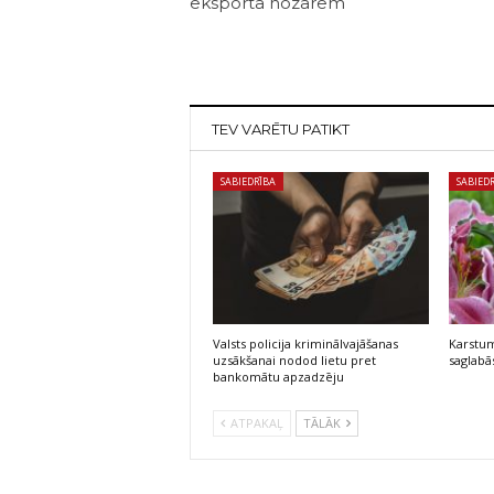
eksporta nozarēm
TEV VARĒTU PATIKT
SABIEDRĪBA
SABIED
Valsts policija kriminālvajāšanas
Karstum
uzsākšanai nodod lietu pret
saglabās
bankomātu apzadzēju
ATPAKAĻ
TĀLĀK