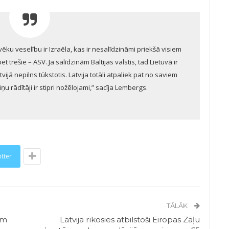
vēku veselību ir Izraēla, kas ir nesalīdzināmi priekšā visiem
t trešie – ASV. Ja salīdzinām Baltijas valstis, tad Lietuvā ir
vijā nepilns tūkstotis. Latvija totāli atpaliek pat no saviem
u rādītāji ir stipri nožēlojami,” sacīja Lembergs.
itter
TĀLĀK
ām
Latvija rīkosies atbilstoši Eiropas Zāļu