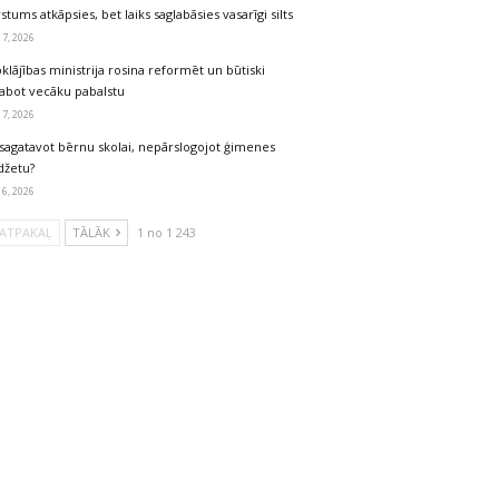
stums atkāpsies, bet laiks saglabāsies vasarīgi silts
 7, 2026
klājības ministrija rosina reformēt un būtiski
labot vecāku pabalstu
 7, 2026
sagatavot bērnu skolai, nepārslogojot ģimenes
džetu?
 6, 2026
ATPAKAĻ
TĀLĀK
1 no 1 243