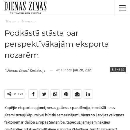
Sākums
Bizness
Podkāstā stāsta par
perspektīvākajām eksporta
nozarēm
Atjaunots
Jan 28, 2021
BIZNESS
"Dienas Ziņas" Redakcija
Dalīties
Kopējie eksporta apjomi, neraugoties uz pandēmiju, ir neitrāli – nav
jūtami strauji kāpumi vai būtiski samazinājumi. Viens no Latvijas veiksmes
faktoriem ir dalība Eiropas Savienībā, tāpēc uzņēmējiem nāksies
pielāgoties arī
Brexit
radītajiem papildus šķēršļiem, tomēr ilgtermiņā