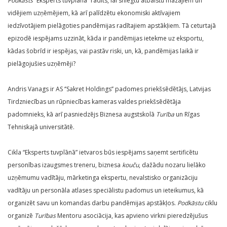
Podkāsts
“Eksperts tuvplānā” radīts, lai sniegtu atbalstu mazajiem un
vidējiem uzņēmējiem, kā arī palīdzētu ekonomiski aktīvajiem
iedzīvotājiem pielāgoties pandēmijas radītajiem apstākļiem. Tā ceturtajā
epizodē iespējams uzzināt, kāda ir pandēmijas ietekme uz eksportu,
kādas šobrīd ir iespējas, vai pastāv riski, un, kā, pandēmijas laikā ir
pielāgojušies uzņēmēji?
Andris Vanags ir AS ‘’Sakret Holdings’’ padomes priekšsēdētājs, Latvijas
Tirdzniecības un rūpniecības kameras valdes priekšsēdētāja
padomnieks, kā arī pasniedzējs Biznesa augstskolā
Turība
un Rīgas
Tehniskajā universitātē.
Cikla “Eksperts tuvplānā” ietvaros būs iespējams saņemt sertificētu
personības izaugsmes treneru, biznesa
kouču
, dažādu nozaru lielāko
uzņēmumu vadītāju, mārketinga ekspertu, nevalstisko organizāciju
vadītāju un personāla atlases speciālistu padomus un ieteikumus, kā
organizēt savu un komandas darbu pandēmijas apstākļos.
Podkāstu
ciklu
organizē
Turības
Mentoru asociācija, kas apvieno virkni pieredzējušus