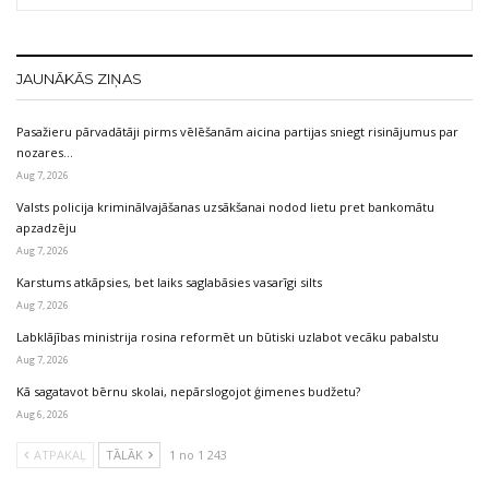
JAUNĀKĀS ZIŅAS
Pasažieru pārvadātāji pirms vēlēšanām aicina partijas sniegt risinājumus par
nozares…
Aug 7, 2026
Valsts policija kriminālvajāšanas uzsākšanai nodod lietu pret bankomātu
apzadzēju
Aug 7, 2026
Karstums atkāpsies, bet laiks saglabāsies vasarīgi silts
Aug 7, 2026
Labklājības ministrija rosina reformēt un būtiski uzlabot vecāku pabalstu
Aug 7, 2026
Kā sagatavot bērnu skolai, nepārslogojot ģimenes budžetu?
Aug 6, 2026
ATPAKAĻ
TĀLĀK
1 no 1 243