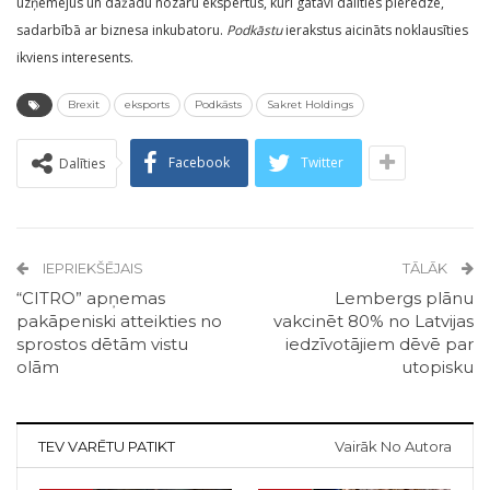
uzņēmējus un dažādu nozaru ekspertus, kuri gatavi dalīties pieredzē,
sadarbībā ar biznesa inkubatoru.
Podkāstu
ierakstus aicināts noklausīties
ikviens interesents.
Brexit
eksports
Podkāsts
Sakret Holdings
Facebook
Twitter
Dalīties
IEPRIEKŠĒJAIS
TĀLĀK
“CITRO” apņemas
Lembergs plānu
pakāpeniski atteikties no
vakcinēt 80% no Latvijas
sprostos dētām vistu
iedzīvotājiem dēvē par
olām
utopisku
TEV VARĒTU PATIKT
Vairāk No Autora