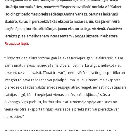
situācija normalizēsies,
podkāstā
“Eksperts tuvplānā” norāda AS “Sakret
Holdings” padomes priekšsēdētājs Andris Vanags. Sarunas laikā viņš
skaidro, kuras ir perspektīvākās eksporta nozares, un, kas jāņem vērā
uzņēmējiem, kuri šobrīd lūkojas jaunu eksporta tirgu virzienā.
Podkāsta
ieraksts pieejams ikvienam interesentam
Turības
Biznesa inkubatora
Facebook
lapā.
“Eksports vienlaikus nozīmē gan lielākas iespējas, gan lielākus riskus. Lai
samazinātu riskus, nepieciešams diversificēt mērķa tirgus, neliekot visu
uzsvaru uz vienu valsti. Tāpat ir svarīgi ņemt vērā katra tirgus specifiku un
integrēt to savā ražošanā vai pakalpojumā. Mūsu uzņēmuma eksporta
pieredze dažādās valstīs sniedz iespēju ātrāk reaģēt, ieviest inovācijas arī
Latvijas tirgū, kā arī nepieļaut vienas un tās pašas kļūdas,” stāsta
A.Vanags. Viņš piebilst, ka “būtiska ir arī uzņēmēja spēja atteikties no
viena vai otra eksporta tirgus, kurā esošie priekšstati vai pieredze var
neizdoties.”