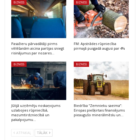
BIZNESS
BIZNESS
Pasažieru pārvadātāji pirms
FM: Apstrādes rūpniecība
vēlēšanām aicina partijas sniegt
pirmajā pusgadā augusi par 4%
risinājumus par nozares…
BIZNESS
BIZNESS
Jūlijā uzņēmēju noskaņojums
Biedrība “Zemnieku saeima”:
uzlabojies rūpniecībā,
Eiropas piešķirtais finansējums
mazumtirdzniecībā un
pieaugušo minerālmēslu un…
pakalpojumu…
ATPAKAĻ
TĀLĀK