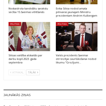
Noskaidrota kandidātu sarakstu
Evika Siliņa nodod amata
secība 15.Saeimas vēlēšanās
pilnvaras jaunajam Ministru
prezidentam Andrim Kulbergam
POLITIKA
POLITIKA
Siliņas valdība atskaitās par
Valsts prezidents Saeimai
darbu kopš 2023. gada
otrreizējai caurlūkošanai nodod
septembra
likumu “Grozījumi…
ATPAKAĻ
TĀLĀK
JAUNĀKĀS ZIŅAS