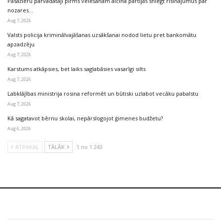
Pasažieru pārvadātāji pirms vēlēšanām aicina partijas sniegt risinājumus par
nozares…
Aug 7, 2026
Valsts policija kriminālvajāšanas uzsākšanai nodod lietu pret bankomātu
apzadzēju
Aug 7, 2026
Karstums atkāpsies, bet laiks saglabāsies vasarīgi silts
Aug 7, 2026
Labklājības ministrija rosina reformēt un būtiski uzlabot vecāku pabalstu
Aug 7, 2026
Kā sagatavot bērnu skolai, nepārslogojot ģimenes budžetu?
Aug 6, 2026
ATPAKAĻ
TĀLĀK
1 no 1 243