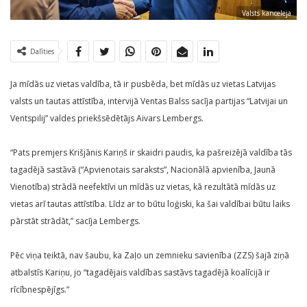
Valsts kanceleja
Dalīties
Ja mīdās uz vietas valdība, tā ir pusbēda, bet mīdās uz vietas Latvijas
valsts un tautas attīstība, intervijā Ventas Balss sacīja partijas “Latvijai un
Ventspilij” valdes priekšsēdētājs Aivars Lembergs.
“Pats premjers Krišjānis Kariņš ir skaidri paudis, ka pašreizējā valdība tās
tagadējā sastāvā (“Apvienotais saraksts”, Nacionālā apvienība, Jaunā
Vienotība) strādā neefektīvi un mīdās uz vietas, kā rezultātā mīdās uz
vietas arī tautas attīstība. Līdz ar to būtu loģiski, ka šai valdībai būtu laiks
pārstāt strādāt,” sacīja Lembergs.
Pēc viņa teiktā, nav šaubu, ka Zaļo un zemnieku savienība (ZZS) šajā ziņā
atbalstīs Kariņu, jo “tagadējais valdības sastāvs tagadējā koalīcijā ir
rīcībnespējīgs.”