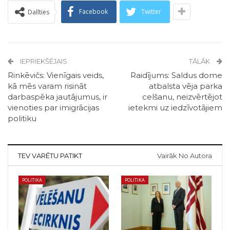
Facebook
Twitter
Dalīties
IEPRIEKŠĒJAIS
TĀLĀK
Rinkēvičs: Vienīgais veids,
Raidījums: Saldus dome
kā mēs varam risināt
atbalsta vēja parka
darbaspēka jautājumus, ir
celšanu, neizvērtējot
vienoties par imigrācijas
ietekmi uz iedzīvotājiem
politiku
TEV VARĒTU PATIKT
Vairāk No Autora
POLITIKA
POLITIKA