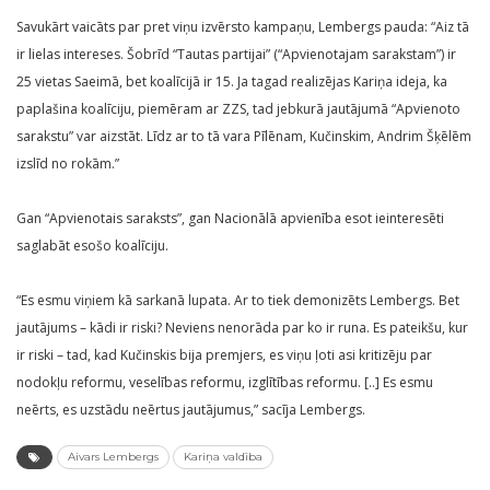
Savukārt vaicāts par pret viņu izvērsto kampaņu, Lembergs pauda: “Aiz tā
ir lielas intereses. Šobrīd “Tautas partijai” (“Apvienotajam sarakstam”) ir
25 vietas Saeimā, bet koalīcijā ir 15. Ja tagad realizējas Kariņa ideja, ka
paplašina koalīciju, piemēram ar ZZS, tad jebkurā jautājumā “Apvienoto
sarakstu” var aizstāt. Līdz ar to tā vara Pīlēnam, Kučinskim, Andrim Šķēlēm
izslīd no rokām.”
Gan “Apvienotais saraksts”, gan Nacionālā apvienība esot ieinteresēti
saglabāt esošo koalīciju.
“Es esmu viņiem kā sarkanā lupata. Ar to tiek demonizēts Lembergs. Bet
jautājums – kādi ir riski? Neviens nenorāda par ko ir runa. Es pateikšu, kur
ir riski – tad, kad Kučinskis bija premjers, es viņu ļoti asi kritizēju par
nodokļu reformu, veselības reformu, izglītības reformu. [..] Es esmu
neērts, es uzstādu neērtus jautājumus,” sacīja Lembergs.
Aivars Lembergs
Kariņa valdība