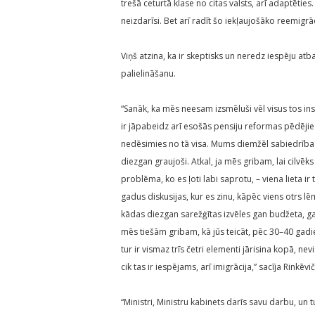
trešā ceturtā klase no citas valsts, arī adaptētie
neizdarīsi. Bet arī radīt šo iekļaujošāko reemigrā
Viņš atzina, ka ir skeptisks un neredz iespēju at
palielināšanu.
“Sanāk, ka mēs neesam izsmēluši vēl visus tos in
ir jāpabeidz arī esošās pensiju reformas pēdējie 
nedēsimies no tā visa. Mums diemžēl sabiedrība ir
diezgan graujoši. Atkal, ja mēs gribam, lai cilvēks
problēma, ko es ļoti labi saprotu, – viena lieta ir 
gadus diskusijas, kur es zinu, kāpēc viens otrs lē
kādas diezgan sarežģītas izvēles gan budžeta, gan 
mēs tiešām gribam, kā jūs teicāt, pēc 30–40 gadiem
tur ir vismaz trīs četri elementi jārisina kopā, nev
cik tas ir iespējams, arī imigrācija,” sacīja Rinkēvič
“Ministri, Ministru kabinets darīs savu darbu, un