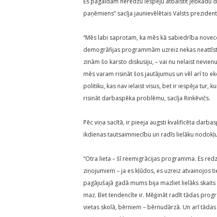
Es pagaidām neredzu iespēju atbalstīt jebkādu di
paņēmiens” sacīja jaunievēlētais Valsts prezident
“Mēs labi saprotam, ka mēs kā sabiedrība novec
demogrāfijas programmām uzreiz nekas neattīstī
zinām šo karsto diskusiju, – vai nu nelaist nevien
mēs varam risināt šos jautājumus un vēl arī to ek
politiku, kas nav ielaist visus, bet ir iespēja tur,
risināt darbaspēka problēmu, sacīja Rinkēvičs.
Pēc viņa sacītā, ir pieeja augsti kvalificēta dar
ikdienas tautsaimniecību un radīs lielāku nodokļ
“Otra lieta – šī reemigrācijas programma. Es redzē
ziņojumiem – ja es kļūdos, es uzreiz atvainojos ti
pagājušajā gadā mums bija mazliet lielāks skaits t
maz. Bet tendencīte ir. Mēģināt radīt tādas progra
vietas skolā, bērniem – bērnudārzā. Un arī tāda