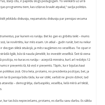
s. Tas, starp citu, ir papildu slogs pedagogam. To vienkārši uz urrā
cijas programmu tiem, kas izšķiras braukt atpakaļ,” sacīja politiķis.
balstīt jebkādu diskusiju, nepamatotu diskusiju par pensijas vecuma
strumentus, par kuriem es runāju. Bet ko gan es gribētu teikt – mums
soļi, lai novērtētu, kur mēs esam. Un atkal – gudri runāt, bet nu nekur
 diezgan sliktā situācijā, ja mēs raugāmies no veselības. Tie cipari ir
 strādā ilgāk, būs tā nauda jāmeklē, ko investēt veselībā. Šeit tā viena
tā pozīcija, no kuras es runāju – aizejošā ministra, kurš arī redzējis 12
mums ir pieņemts tā, kā viņš ir pieņemts. Tāpēc, ka ir bijušas kaut
politikas ziņā. Otra lieta, protams, no prezidenta pozīcijas, bet, ja
 lai tā pensija būtu tāda, ka var iztikt, varbūt ne grezni dzīvot, tad
is atsevišķi – demogrāfija, darbaspēks, veselība, lielā mērā arī tiktāl,
s.
 tur, kur tas būs nepieciešams, protams, es darīšu savu darbu. Es sākšu