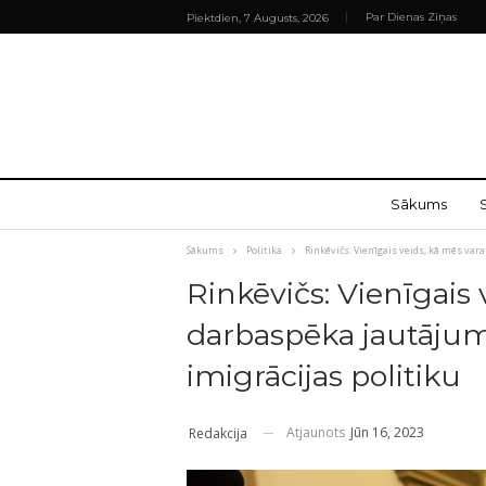
Par Dienas Ziņas
Piektdien, 7 Augusts, 2026
Sākums
Sākums
Politika
Rinkēvičs: Vienīgais veids, kā mēs var
Rinkēvičs: Vienīgais 
darbaspēka jautājumu
imigrācijas politiku
Atjaunots
Jūn 16, 2023
Redakcija