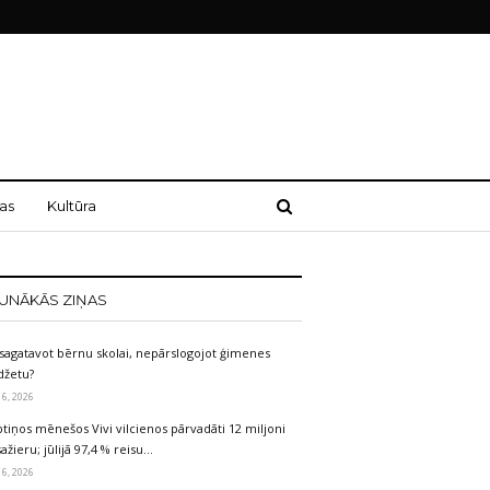
as
Kultūra
UNĀKĀS ZIŅAS
sagatavot bērnu skolai, nepārslogojot ģimenes
džetu?
 6, 2026
tiņos mēnešos Vivi vilcienos pārvadāti 12 miljoni
ažieru; jūlijā 97,4 % reisu…
 6, 2026