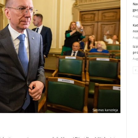
Na
ga
Aug
Kat
nor
Aug
Izz
pr
Aug
Saeimas kanceleja