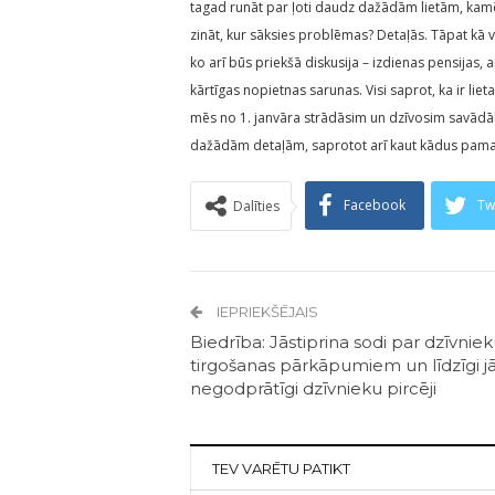
tagad runāt par ļoti daudz dažādām lietām, kamēr v
zināt, kur sāksies problēmas? Detaļās. Tāpat kā ves
ko arī būs priekšā diskusija – izdienas pensija
kārtīgas nopietnas sarunas. Visi saprot, ka ir lieta
mēs no 1. janvāra strādāsim un dzīvosim savādāk,
dažādām detaļām, saprotot arī kaut kādus pamatpr
Facebook
Tw
Dalīties
IEPRIEKŠĒJAIS
Biedrība: Jāstiprina sodi par dzīvnie
tirgošanas pārkāpumiem un līdzīgi j
negodprātīgi dzīvnieku pircēji
TEV VARĒTU PATIKT