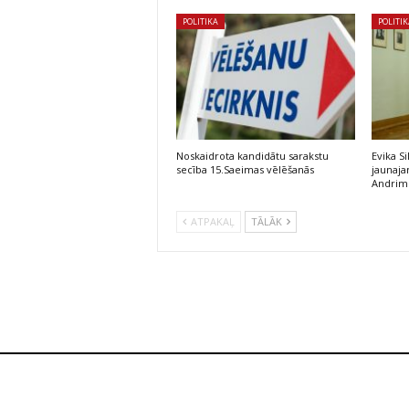
POLITIKA
POLITI
Noskaidrota kandidātu sarakstu
Evika S
secība 15.Saeimas vēlēšanās
jaunaj
Andrim
ATPAKAĻ
TĀLĀK