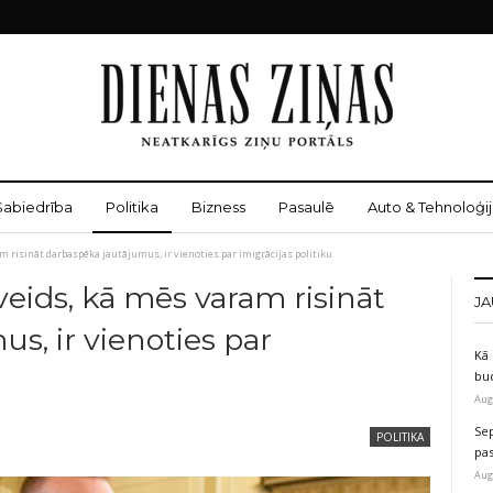
Sabiedrība
Politika
Bizness
Pasaulē
Auto & Tehnoloģij
am risināt darbaspēka jautājumus, ir vienoties par imigrācijas politiku
veids, kā mēs varam risināt
JA
s, ir vienoties par
Kā 
bu
Aug
Sep
POLITIKA
pas
Aug