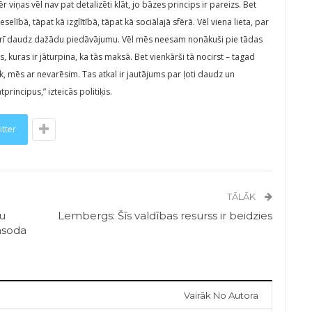
iņas vēl nav pat detalizēti klāt, jo bāzes princips ir pareizs. Bet
elībā, tāpat kā izglītībā, tāpat kā sociālajā sfērā. Vēl viena lieta, par
s, arī daudz dažādu piedāvājumu. Vēl mēs neesam nonākuši pie tādas
s, kuras ir jāturpina, ka tās maksā. Bet vienkārši tā nocirst – tagad
 mēs ar nevarēsim. Tas atkal ir jautājums par ļoti daudz un
incipus,” izteicās politiķis.
itter
TĀLĀK
ku
Lembergs: Šīs valdības resurss ir beidzies
āsoda
Vairāk No Autora