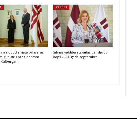
KA
POLITIKA
iliņa nodod amata pilnvaras
Siliņas valdība atskaitās par darbu
am Ministru prezidentam
kopš 2023. gada septembra
 Kulbergam