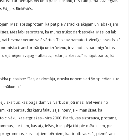
skusiju ar pensijas vecuma palielināšanu, LTV raidījumā “Aizliegtais
s Edgars Rinkēvičs.
ojam. Mēs labi saprotam, ka pat pie visradikālākajām un labākajām
sies. Mēs labi saprotam, ka mums trūkst darbaspēka. Mēs ļoti labi
u, vai bezmaz veram vaļā vārtus. Tas nav pamatoti. Vienīgais veids, kā
onomisko transformāciju un izrāvienu, ir vienoties par imigrācijas
 kur uzņēmējiem vajag – atbrauc, izdari, aizbrauc,” runājot par to, kā
baspēka piesaiste: “Tas, es domāju, drusku noņems arī šo spiedienu uz
u ienākumu.”
ju skaitļus, kas pagaidām vēl varbūt ir ļoti mazi. Bet vienā no
em, kas pārbaudīs katru faktu šajā intervijā –, man šķiet, ka
o cilvēku, kas atgriežas – virs 2000. Pie tā, kas aizbrauca, protams,
mmas, kur tiem, kas atgriežas, ir iespēja tikt pie dzīvokļiem, pie
s programmas, kas ļauj tiem bērniem, kas ir atbraukuši, piemēram,