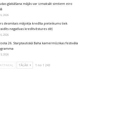
udas glabāšana mājās var izmaksāt simtiem eiro
dā
 6, 2026
rs desmitais mājokļa kredīta pieteikums tiek
aidīts negatīvas kredītvēstures dēļ
 6, 2026
iņota 26. Starptautiskā Baha kamermūzikas festivāla
ogramma
 5, 2026
ATPAKAĻ
TĀLĀK
1 no 1 243