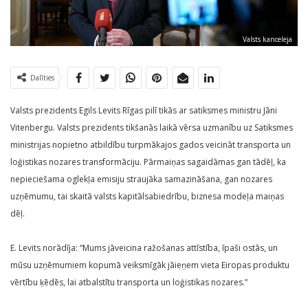
Valsts kanceleja
Dalīties
Valsts prezidents Egils Levits Rīgas pilī tikās ar satiksmes ministru Jāni
Vitenbergu. Valsts prezidents tikšanās laikā vērsa uzmanību uz Satiksmes
ministrijas nopietno atbildību turpmākajos gados veicināt transporta un
loģistikas nozares transformāciju. Pārmaiņas sagaidāmas gan tādēļ, ka
nepieciešama oglekļa emisiju straujāka samazināšana, gan nozares
uzņēmumu, tai skaitā valsts kapitālsabiedrību, biznesa modeļa maiņas
dēļ.
E. Levits norādīja: “Mums jāveicina ražošanas attīstība, īpaši ostās, un
mūsu uzņēmumiem kopumā veiksmīgāk jāieņem vieta Eiropas produktu
vērtību ķēdēs, lai atbalstītu transporta un loģistikas nozares.”