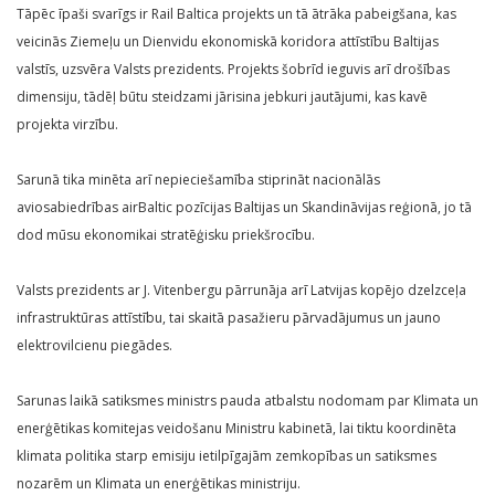
Tāpēc īpaši svarīgs ir Rail Baltica projekts un tā ātrāka pabeigšana, kas
veicinās Ziemeļu un Dienvidu ekonomiskā koridora attīstību Baltijas
valstīs, uzsvēra Valsts prezidents. Projekts šobrīd ieguvis arī drošības
dimensiju, tādēļ būtu steidzami jārisina jebkuri jautājumi, kas kavē
projekta virzību.
Sarunā tika minēta arī nepieciešamība stiprināt nacionālās
aviosabiedrības airBaltic pozīcijas Baltijas un Skandināvijas reģionā, jo tā
dod mūsu ekonomikai stratēģisku priekšrocību.
Valsts prezidents ar J. Vitenbergu pārrunāja arī Latvijas kopējo dzelzceļa
infrastruktūras attīstību, tai skaitā pasažieru pārvadājumus un jauno
elektrovilcienu piegādes.
Sarunas laikā satiksmes ministrs pauda atbalstu nodomam par Klimata un
enerģētikas komitejas veidošanu Ministru kabinetā, lai tiktu koordinēta
klimata politika starp emisiju ietilpīgajām zemkopības un satiksmes
nozarēm un Klimata un enerģētikas ministriju.