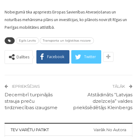
Nobeigumā tika apspriests Eiropas Savienības Atveseļošanas un
noturības mehānisma plāns un investīcijas, ko plānots novirzīt Rīgas un
Pierīgas mobilitātes attīstībā.
Egils Levits
Transporta un loģistikas nozare
Facebook
Twitter
Dalīties
IEPRIEKŠĒJAIS
TĀLĀK
Decembrī turpinājās
Atstādināts “Latvijas
strauja preču
dzelzceļa” valdes
tirdzniecības izaugsme
priekšsēdētājs Kleinbergs
TEV VARĒTU PATIKT
Vairāk No Autora