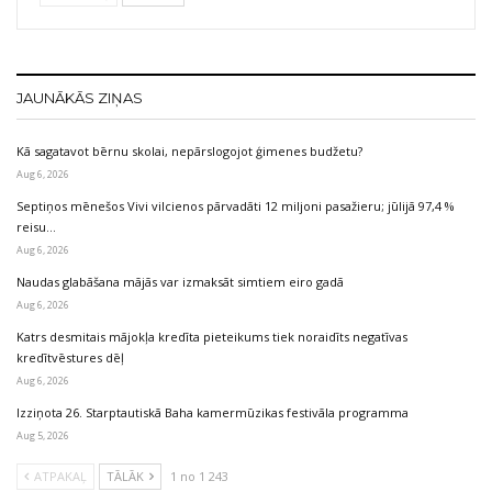
JAUNĀKĀS ZIŅAS
Kā sagatavot bērnu skolai, nepārslogojot ģimenes budžetu?
Aug 6, 2026
Septiņos mēnešos Vivi vilcienos pārvadāti 12 miljoni pasažieru; jūlijā 97,4 %
reisu…
Aug 6, 2026
Naudas glabāšana mājās var izmaksāt simtiem eiro gadā
Aug 6, 2026
Katrs desmitais mājokļa kredīta pieteikums tiek noraidīts negatīvas
kredītvēstures dēļ
Aug 6, 2026
Izziņota 26. Starptautiskā Baha kamermūzikas festivāla programma
Aug 5, 2026
ATPAKAĻ
TĀLĀK
1 no 1 243