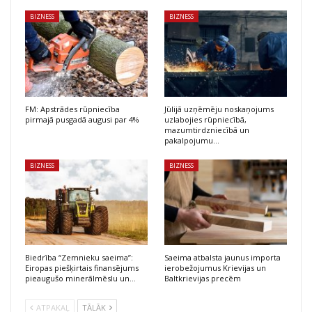
BIZNESS
BIZNESS
FM: Apstrādes rūpniecība
Jūlijā uzņēmēju noskaņojums
pirmajā pusgadā augusi par 4%
uzlabojies rūpniecībā,
mazumtirdzniecībā un
pakalpojumu…
BIZNESS
BIZNESS
Biedrība “Zemnieku saeima”:
Saeima atbalsta jaunus importa
Eiropas piešķirtais finansējums
ierobežojumus Krievijas un
pieaugušo minerālmēslu un…
Baltkrievijas precēm
ATPAKAĻ
TĀLĀK