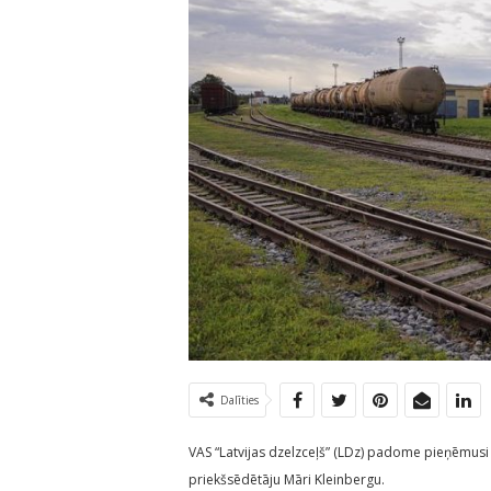
Dalīties
VAS “Latvijas dzelzceļš” (LDz) padome pieņēmusi
priekšsēdētāju Māri Kleinbergu.