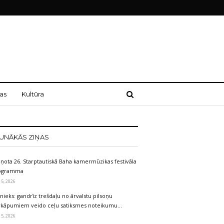
as
Kultūra
UNĀKĀS ZIŅAS
iņota 26. Starptautiskā Baha kamermūzikas festivāla
ogramma
 5, 2026
nieks: gandrīz trešdaļu no ārvalstu pilsoņu
rkāpumiem veido ceļu satiksmes noteikumu…
 5, 2026