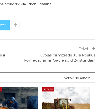
ī valdes locekle Vita Balode – Andrūsa.
itter
TĀLĀK
e ir
Tuvojas pirmizrāde Jura Poškus
komēdijdrāmai “Saule spīd 24 stundas”
Vairāk No Autora
S
BIZNESS