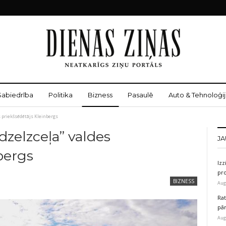
Sabiedrība
Politika
Bizness
Pasaulē
Auto & Tehnoloģij
s priekšsēdētājs Kleinbergs
 dzelzceļa” valdes
JA
bergs
Izz
pr
BIZNESS
Aug
Rat
pā
Aug