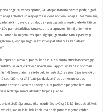
Jānis Lange: “Nav noslēpums, ka Latvijas tranzīta nozare pēdējo gadu
 “Latvijas dzelzceļš”, iespējams, ir viens no tiem Latvijas uzņēmumiem,
adu laikā ir paveicis ļoti daudz – paaugstinājis kopējo efektivitāti un
aik LDz pamatdarbības izmaksas ir par aptuveni 40 miljoniem eiro
Tomēr, lai uzņēmums spētu ilgtspējīgi strādāt, tam ir pastāvīgi
alvenais, iespēju augt un attīstīties pat situācijās, kad atrast
i.”
utējusi ar LDz valdi par to, kāda ir LDz plānotā attīstības stratēģija
ptautisko un vietējo kravu pārvadājumu apjomi un kāda ir optimālā
s 1435mm platuma sliežu ceļu infrastruktūras sinerģijas izveidē un
tā secinājām, ka VAS “Latvijas dzelzceļš” padomes un valdes
ākotnes attīstību atšķiras, tādējādi LDz padome pieņēma lēmumu
riekšsēdētāja amata atsaukt,” turpina J.Lange.
s priekšsēdētāja amatu tiks izsludināts tuvākajā laikā, bet pašlaik VAS
 Pļavnieks, kas uz laiku līdz konkursa noslēgumam ieņems valdes