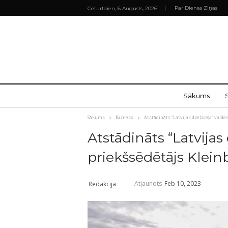
Par Dienas Ziņas
Ceturtdien, 6 Augusts, 2026
Sākums
Sākums
Bizness
Atstādināts “Latvijas dzelzceļa” valde
Atstādināts “Latvijas
priekšsēdētājs Klein
Atjaunots
Feb 10, 2023
Redakcija