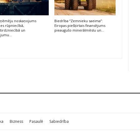
 uzņēmēju noskaņojums
Biedrība “Zemnieku saeima”:
ies rūpniecībā,
Eiropas piešķirtais finansējums
irdzniecībā un
pieaugušo minerālmēslu un…
ojumu…
ika
Bizness
Pasaulē
Sabiedrība