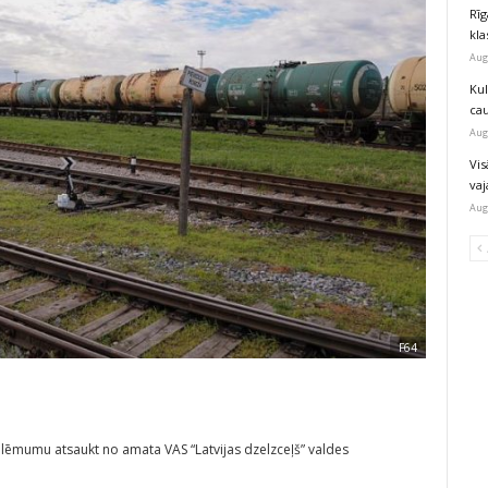
Rīg
kla
Aug
Ku
ca
Aug
Vis
va
Aug
F64
 lēmumu atsaukt no amata VAS “Latvijas dzelzceļš” valdes