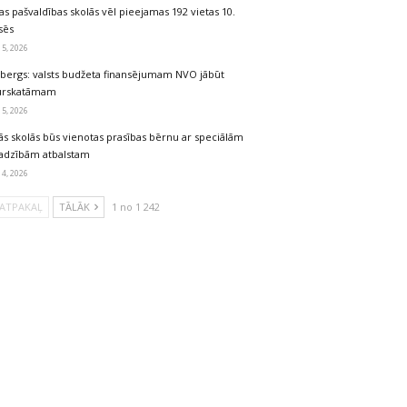
as pašvaldības skolās vēl pieejamas 192 vietas 10.
sēs
 5, 2026
lbergs: valsts budžeta finansējumam NVO jābūt
urskatāmam
 5, 2026
ās skolās būs vienotas prasības bērnu ar speciālām
jadzībām atbalstam
 4, 2026
ATPAKAĻ
TĀLĀK
1 no 1 242