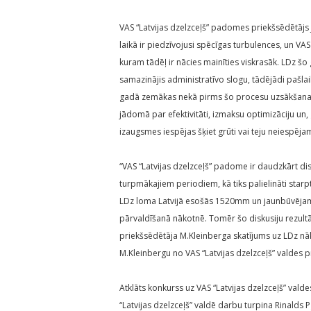
VAS “Latvijas dzelzceļš” padomes priekšsēdētājs 
laikā ir piedzīvojusi spēcīgas turbulences, un VAS
kuram tādēļ ir nācies mainīties viskrasāk. LDz šo g
samazinājis administratīvo slogu, tādējādi pašl
gadā zemākas nekā pirms šo procesu uzsākšanas. 
jādomā par efektivitāti, izmaksu optimizāciju un, g
izaugsmes iespējas šķiet grūti vai teju neiespējam
“VAS “Latvijas dzelzceļš” padome ir daudzkārt disk
turpmākajiem periodiem, kā tiks palielināti star
LDz loma Latvijā esošās 1520mm un jaunbūvējamā
pārvaldīšanā nākotnē. Tomēr šo diskusiju rezultā
priekšsēdētāja M.Kleinberga skatījums uz LDz n
M.Kleinbergu no VAS “Latvijas dzelzceļš” valdes p
Atklāts konkurss uz VAS “Latvijas dzelzceļš” valde
“Latvijas dzelzceļš” valdē darbu turpina Rinalds