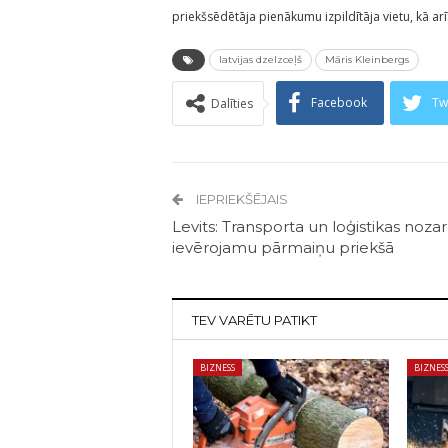
priekšsēdētāja pienākumu izpildītāja vietu, kā ar
latvijas dzelzceļš
Māris Kleinbergs
Facebook
Tw
Dalīties
IEPRIEKŠĒJAIS
Levits: Transporta un loģistikas nozar
ievērojamu pārmaiņu priekšā
TEV VARĒTU PATIKT
BIZNESS
BIZNES