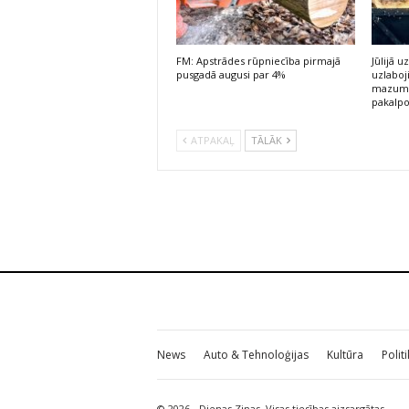
FM: Apstrādes rūpniecība pirmajā
Jūlijā
pusgadā augusi par 4%
uzlaboj
mazumt
pakalp
ATPAKAĻ
TĀLĀK
News
Auto & Tehnoloģijas
Kultūra
Polit
© 2026 - Dienas Ziņas. Visas tiesības aizsargātas.