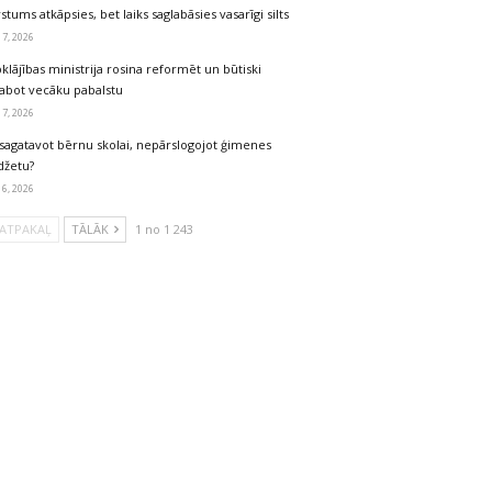
stums atkāpsies, bet laiks saglabāsies vasarīgi silts
 7, 2026
klājības ministrija rosina reformēt un būtiski
labot vecāku pabalstu
 7, 2026
sagatavot bērnu skolai, nepārslogojot ģimenes
džetu?
 6, 2026
ATPAKAĻ
TĀLĀK
1 no 1 243