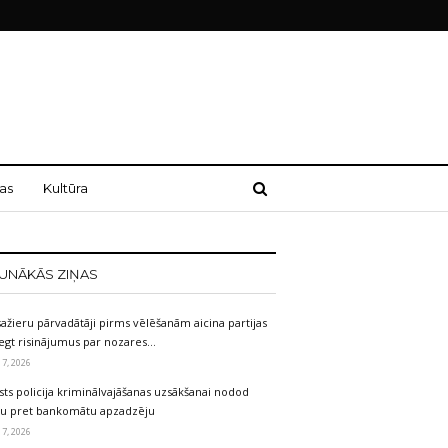
as
Kultūra
UNĀKĀS ZIŅAS
ažieru pārvadātāji pirms vēlēšanām aicina partijas
egt risinājumus par nozares…
 7, 2026
sts policija kriminālvajāšanas uzsākšanai nodod
etu pret bankomātu apzadzēju
 7, 2026