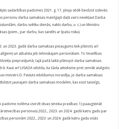
sējās sadarbības padomes 2021. g. 17. jūnija sēdē beidzot izdevās
bas personu darba samaksas mainīgajā daļā vairs neiekļaut Darba
stundām, darbu svētku dienās, nakts darbu, u. c.) un Ministru
s (piem., par darbu, kas saistīts ar īpašu risku).
. un 2023. gadā darba samaksas pieaugums tiek plānots arī
īgiem) un atbalsta jeb tehniskajam personālam. To Veselības
līdzekļu pieprasījumā, tajā pašā laikā plānojot darba samaksas
. Kaut arī LVSADA iebilda, ka šāda attieksme pret zemāk atalgoto
ības ministrs D. Pavļuts iebildumus noraidīja, jo darba samaksas
tbilstot jaunajam darba samaksas modelim, kas esot taisnīgs,
 padome nolēma izvirzīt divas streika prasības: 1) paaugstināt
ārstniecības personas) 2022., 2023. un 2024. gadā katru gadu par
cības personām 2022., 2023. un 2024. gadā katru gadu visās