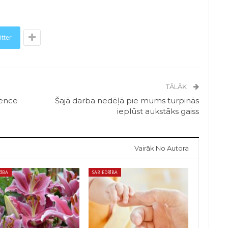
itter
TĀLĀK
rence
Šajā darba nedēļā pie mums turpinās
ieplūst aukstāks gaiss
Vairāk No Autora
RĪBA
SABIEDRĪBA