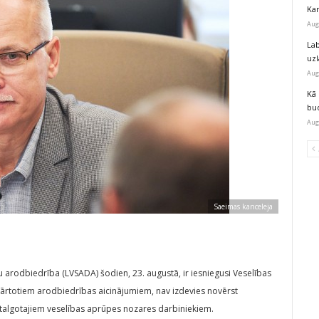
Kar
Aug
Lab
uz
Aug
Kā 
bu
Aug
Saeimas kanceleja
u arodbiedrība (LVSADA) šodien, 23. augustā, ir iesniegusi Veselības
atkārtotiem arodbiedrības aicinājumiem, nav izdevies novērst
 atalgotajiem veselības aprūpes nozares darbiniekiem.