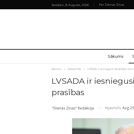
Par Dienas Ziņas
Sestdien, 8 Augusts, 2026
Sākums
Sākums
Sabiedrība
LVSADA ir iesniegusi Veselības minis
LVSADA ir iesniegusi 
prasības
Atjaunots
Aug 23
"Dienas Ziņas" Redakcija