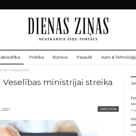
Sabiedrība
Politika
Bizness
Pasaulē
Auto & Tehnoloģij
trijai streika prasības
Veselības ministrijai streika
JA
Pas
sni
, 2021
SABIEDRĪBA
Aug
Val
li
Aug