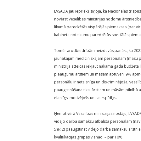
LVSADA jau iepriekš ziņoja, ka Nacionālās trīspu
novērst Veselības ministrijas nodomu ārstniecī
likumā paredzētās vispārējās piemaksas (par virs
kabineta noteikumu paredzētās speciālās piemaksa
Tomēr arodbiedrībām neizdevās panākt, ka 2022
jaunākajam medicīniskajam personālam (māsu pal
ministrija atteicās iekļaut nākamā gada budžeta 
pieaugumu ārstiem un māsām aptuveni 9% apmērā
personālu ir netaisnīga un diskriminējoša, vesel
paaugstināšana tikai ārstiem un māsām pilnībā a
elastīgs, motivējošs un caurspīdīgs.
Ņemot vērā Veselības ministrijas nostāju, LVSADA
vidējo darba samaksu atbalsta personālam (nav 
5%; 2) paaugstināt vidējo darba samaksu ārstnie
kvalifikācijas grupās vienādi – par 10%.