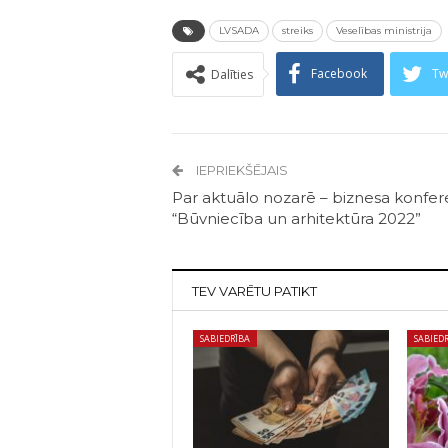
LVSADA
streiks
Veselības ministrija
Facebook
Tw
Dalīties
IEPRIEKŠĒJAIS
Par aktuālo nozarē – biznesa konfe
“Būvniecība un arhitektūra 2022”
TEV VARĒTU PATIKT
SABIEDRĪBA
SABIED