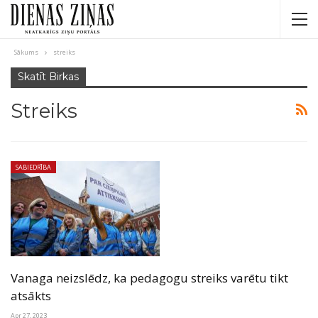
Sākums
streiks
Skatīt Birkas
Streiks
SABIEDRĪBA
Vanaga neizslēdz, ka pedagogu streiks varētu tikt
atsākts
Apr 27, 2023