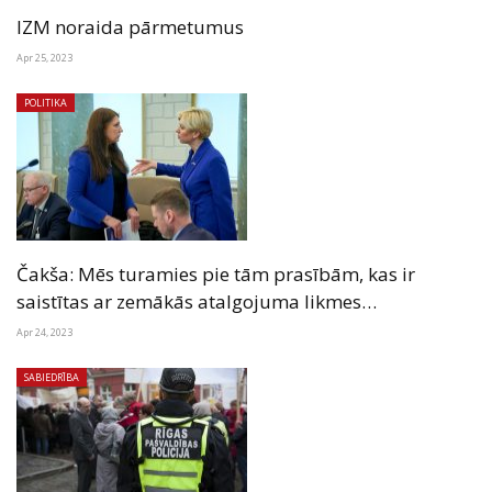
IZM noraida pārmetumus
Apr 25, 2023
POLITIKA
Čakša: Mēs turamies pie tām prasībām, kas ir
saistītas ar zemākās atalgojuma likmes…
Apr 24, 2023
SABIEDRĪBA