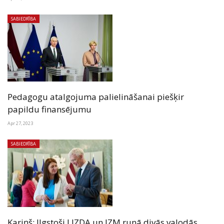
SABIEDRĪBA
Pedagogu atalgojuma palielināšanai piešķir
papildu finansējumu
Apr 27, 2023
SABIEDRĪBA
Kariņš: Ilgstoši LIZDA un IZM runā divās valodās