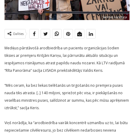
Saeimas kanceleja
Dalīties
Mediķus pārstāvošā arodbiedrība un pacientu organizācijas šodien
tiksies ar premjeru Krišjāni Kariņu, lai pārrunātu aktuālo situāciju un
iespējamos risinājumus atrast papildu naudu nozarei. Kā LTV raidījumā
“Rīta Panorāma” sacīja LVSADA priekšsēdētājs Valdis Keris.
“Mēs ceram, ka bez liekas tielēšanās un tirgošanās no premjera puses
nauda tiks atrasta. [..] 140 miljoni, spriežot pēc visa, ir piekāpšanās no
veselības ministres puses, salīdzinot ar summu, kas pēc mūsu aprēķiniem
iztrūkst,” sacīja Keris.
Viņš norādīja, ka “arodbiedrība vairāk koncentrē uzmanību uz to, lai būtu
nepieciešamie cilvēkresursi, jo bez cilvēkiem nedarbosies neviena