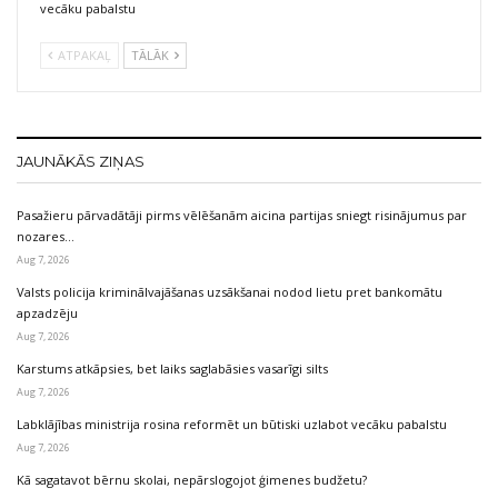
vecāku pabalstu
ATPAKAĻ
TĀLĀK
JAUNĀKĀS ZIŅAS
Pasažieru pārvadātāji pirms vēlēšanām aicina partijas sniegt risinājumus par
nozares…
Aug 7, 2026
Valsts policija kriminālvajāšanas uzsākšanai nodod lietu pret bankomātu
apzadzēju
Aug 7, 2026
Karstums atkāpsies, bet laiks saglabāsies vasarīgi silts
Aug 7, 2026
Labklājības ministrija rosina reformēt un būtiski uzlabot vecāku pabalstu
Aug 7, 2026
Kā sagatavot bērnu skolai, nepārslogojot ģimenes budžetu?