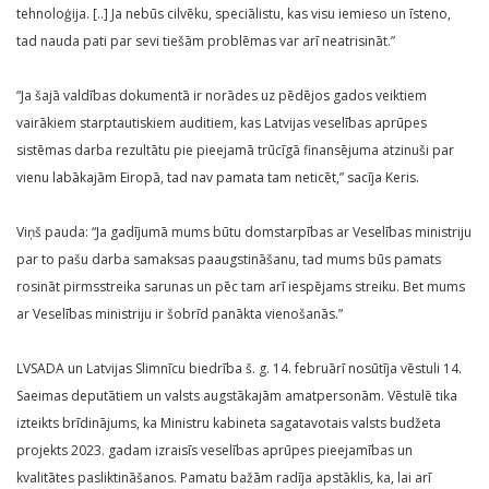
tehnoloģija. [..] Ja nebūs cilvēku, speciālistu, kas visu iemieso un īsteno,
tad nauda pati par sevi tiešām problēmas var arī neatrisināt.”
“Ja šajā valdības dokumentā ir norādes uz pēdējos gados veiktiem
vairākiem starptautiskiem auditiem, kas Latvijas veselības aprūpes
sistēmas darba rezultātu pie pieejamā trūcīgā finansējuma atzinuši par
vienu labākajām Eiropā, tad nav pamata tam neticēt,” sacīja Keris.
Viņš pauda: “Ja gadījumā mums būtu domstarpības ar Veselības ministriju
par to pašu darba samaksas paaugstināšanu, tad mums būs pamats
rosināt pirmsstreika sarunas un pēc tam arī iespējams streiku. Bet mums
ar Veselības ministriju ir šobrīd panākta vienošanās.”
LVSADA un Latvijas Slimnīcu biedrība š. g. 14. februārī nosūtīja vēstuli 14.
Saeimas deputātiem un valsts augstākajām amatpersonām. Vēstulē tika
izteikts brīdinājums, ka Ministru kabineta sagatavotais valsts budžeta
projekts 2023. gadam izraisīs veselības aprūpes pieejamības un
kvalitātes pasliktināšanos. Pamatu bažām radīja apstāklis, ka, lai arī