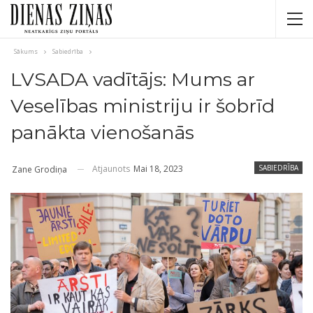
Sākums
Sabiedrība
LVSADA vadītājs: Mums ar
Veselības ministriju ir šobrīd
panākta vienošanās
Atjaunots
Mai 18, 2023
SABIEDRĪBA
Zane Grodiņa