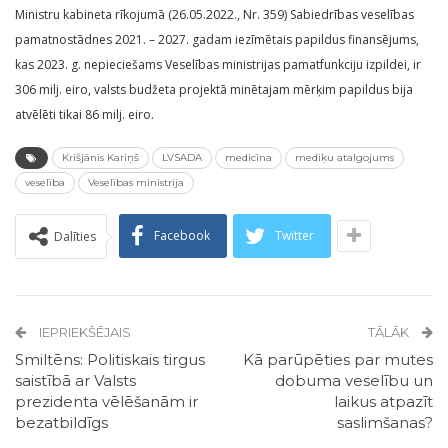
Ministru kabineta rīkojumā (26.05.2022., Nr. 359) Sabiedrības veselības
pamatnostādnes 2021. – 2027. gadam iezīmētais papildus finansējums,
kas 2023. g. nepieciešams Veselības ministrijas pamatfunkciju izpildei, ir
306 milj. eiro, valsts budžeta projektā minētajam mērķim papildus bija
atvēlēti tikai 86 milj. eiro.
Krišjānis Kariņš
LVSADA
medicīna
mediķu atalgojums
veselība
Veselības ministrija
Facebook
Twitter
Dalīties
IEPRIEKŠĒJAIS
TĀLĀK
Smiltēns: Politiskais tirgus
Kā parūpēties par mutes
saistībā ar Valsts
dobuma veselību un
prezidenta vēlēšanām ir
laikus atpazīt
bezatbildīgs
saslimšanas?