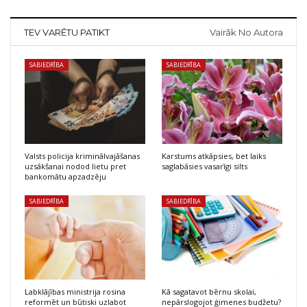
TEV VARĒTU PATIKT
Vairāk No Autora
SABIEDRĪBA
SABIEDRĪBA
Valsts policija kriminālvajāšanas
Karstums atkāpsies, bet laiks
uzsākšanai nodod lietu pret
saglabāsies vasarīgi silts
bankomātu apzadzēju
SABIEDRĪBA
SABIEDRĪBA
Labklājības ministrija rosina
Kā sagatavot bērnu skolai,
reformēt un būtiski uzlabot
nepārslogojot ģimenes budžetu?