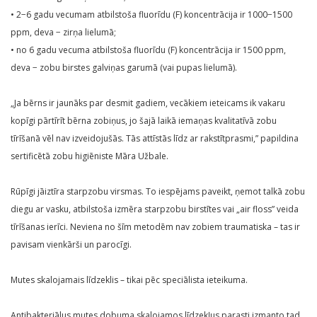
• 2−6 gadu vecumam atbilstoša fluorīdu (F) koncentrācija ir 1000−1500
ppm, deva − zirņa lielumā;
• no 6 gadu vecuma atbilstoša fluorīdu (F) koncentrācija ir 1500 ppm,
deva − zobu birstes galviņas garumā (vai pupas lielumā).
„Ja bērns ir jaunāks par desmit gadiem, vecākiem ieteicams ik vakaru
kopīgi pārtīrīt bērna zobiņus, jo šajā laikā iemaņas kvalitatīvā zobu
tīrīšanā vēl nav izveidojušās. Tās attīstās līdz ar rakstītprasmi,” papildina
sertificētā zobu higiēniste Māra Užbale.
Rūpīgi jāiztīra starpzobu virsmas. To iespējams paveikt, ņemot talkā zobu
diegu ar vasku, atbilstoša izmēra starpzobu birstītes vai „air floss” veida
tīrīšanas ierīci. Neviena no šīm metodēm nav zobiem traumatiska – tas ir
pavisam vienkārši un parocīgi.
Mutes skalojamais līdzeklis – tikai pēc speciālista ieteikuma.
Antibakteriālus mutes dobuma skalojamos līdzekļus parasti izmanto tad,