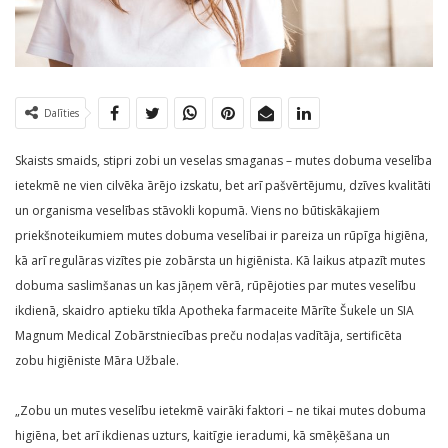
Dalīties
Skaists smaids, stipri zobi un veselas smaganas – mutes dobuma veselība
ietekmē ne vien cilvēka ārējo izskatu, bet arī pašvērtējumu, dzīves kvalitāti
un organisma veselības stāvokli kopumā. Viens no būtiskākajiem
priekšnoteikumiem mutes dobuma veselībai ir pareiza un rūpīga higiēna,
kā arī regulāras vizītes pie zobārsta un higiēnista. Kā laikus atpazīt mutes
dobuma saslimšanas un kas jāņem vērā, rūpējoties par mutes veselību
ikdienā, skaidro aptieku tīkla Apotheka farmaceite Mārīte Šukele un SIA
Magnum Medical Zobārstniecības preču nodaļas vadītāja, sertificēta
zobu higiēniste Māra Užbale.
„Zobu un mutes veselību ietekmē vairāki faktori – ne tikai mutes dobuma
higiēna, bet arī ikdienas uzturs, kaitīgie ieradumi, kā smēķēšana un