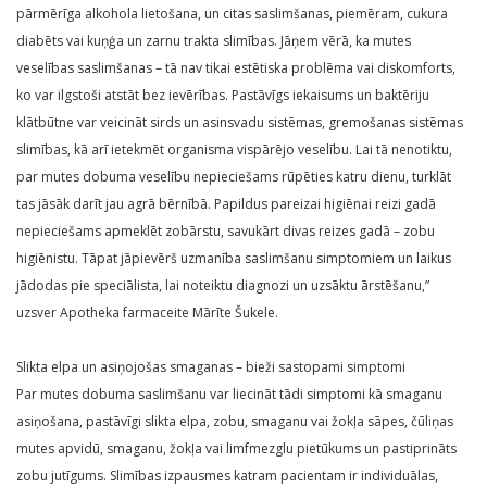
pārmērīga alkohola lietošana, un citas saslimšanas, piemēram, cukura
diabēts vai kuņģa un zarnu trakta slimības. Jāņem vērā, ka mutes
veselības saslimšanas – tā nav tikai estētiska problēma vai diskomforts,
ko var ilgstoši atstāt bez ievērības. Pastāvīgs iekaisums un baktēriju
klātbūtne var veicināt sirds un asinsvadu sistēmas, gremošanas sistēmas
slimības, kā arī ietekmēt organisma vispārējo veselību. Lai tā nenotiktu,
par mutes dobuma veselību nepieciešams rūpēties katru dienu, turklāt
tas jāsāk darīt jau agrā bērnībā. Papildus pareizai higiēnai reizi gadā
nepieciešams apmeklēt zobārstu, savukārt divas reizes gadā – zobu
higiēnistu. Tāpat jāpievērš uzmanība saslimšanu simptomiem un laikus
jādodas pie speciālista, lai noteiktu diagnozi un uzsāktu ārstēšanu,”
uzsver Apotheka farmaceite Mārīte Šukele.
Slikta elpa un asiņojošas smaganas – bieži sastopami simptomi
Par mutes dobuma saslimšanu var liecināt tādi simptomi kā smaganu
asiņošana, pastāvīgi slikta elpa, zobu, smaganu vai žokļa sāpes, čūliņas
mutes apvidū, smaganu, žokļa vai limfmezglu pietūkums un pastiprināts
zobu jutīgums. Slimības izpausmes katram pacientam ir individuālas,