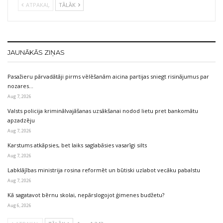
ATPAKAĻ
TĀLĀK
JAUNĀKĀS ZIŅAS
Pasažieru pārvadātāji pirms vēlēšanām aicina partijas sniegt risinājumus par
nozares…
Aug 7, 2026
Valsts policija kriminālvajāšanas uzsākšanai nodod lietu pret bankomātu
apzadzēju
Aug 7, 2026
Karstums atkāpsies, bet laiks saglabāsies vasarīgi silts
Aug 7, 2026
Labklājības ministrija rosina reformēt un būtiski uzlabot vecāku pabalstu
Aug 7, 2026
Kā sagatavot bērnu skolai, nepārslogojot ģimenes budžetu?
Aug 6, 2026