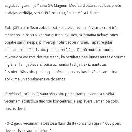
saglabāt ilgtermiņā,” saka SIA Magnum Medical Zobārstniecības preču
nodaļas vadītāja, sertificētā zobu higiēniste Māra Užbale.
Zobi jātīra ar mīkstu zobu birsti, ko ieteicams mainīt vismaz reizi trīs
mēnešos. Ja zobu sukas sariņi ir noliekušies, tā jāmaina nekavējoties –
bojātie sariņi nespēj pilnvērtīgi notīrīt zobu virsmu. Tāpat regulāri
ieteicams mainīt arī zobu pastu, pretējā gadījumā mutes dobuma
mikroflora var izveidot rezistenci, kā rezultātā pasliktinās mutes dobuma
higiēna. Tam jāpievērš īpaša uzmanība tad, ja tiek izmantotas
ārstnieciskās zobu pastas, piemēram, pastas, kas kavē un samazina
aplikuma un zobakmens veidošanos.
Jāizvēlas fluorīdus (F) saturoša zobu pasta, kam pievienota cilvēka
vecumam atbilstoša fluorīdu koncentrācija, jāpievērš uzmanība zobu
pastas devai:
• 0−2 gadu vecumam atbilstoša fluorīdu (F) koncentrācija ir 1000 ppm,
deva − rīsa graudiņa lielumā;