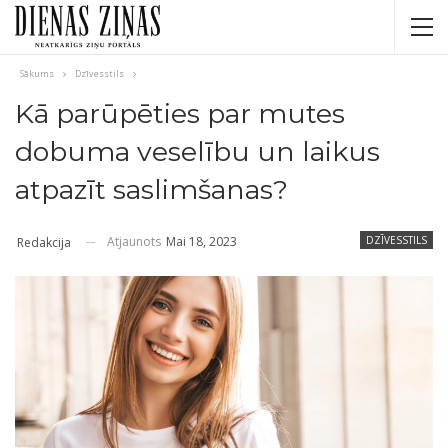
Sākums
Dzīvesstils
Kā parūpēties par mutes
dobuma veselību un laikus
atpazīt saslimšanas?
Atjaunots
Mai 18, 2023
DZĪVESSTILS
Redakcija