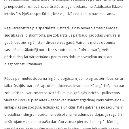
ja nepieciešams novērst vai ārstēt smaganu iekaisumu. Atbilstošo līdzekli
ieteiks ārstējošais speciālists, bez vajadzības to lietot nav ieteicams.
Regulāras vizītes pie speciālista. Pat tad, ja nav novērojamas nekādas
sūdzības vai diskomforts, pie zobārsta uz pārbaudi jādodas vienu reizi
gadā, bet pie higiēnista – divas reizes gadā. Vairums mutes dobuma
saslimšanu sākotnēji noris bez simptomiem, tāpēc ir svarīgi veikt
pārbaudes, lai pārliecinātos par mutes dobuma veselību un laikus
diagnosticētu izmaiņas.
Rūpes par mutes dobuma higiēnu apgūstam jau no agras bērnības, un ar
laiku tās kļūst par pašsaprotamu ikdienas ieradumu. Kā atgādinājumu par
zobu tīrīšanu var izmantot uzstādījumus digitālajās ierīcēs – pulksteņos,
viedtālruņos vai planšetēs –, tāpat var izvietot atgādinājumus rakstveidā –
līmlapiņas pie spoguļa, ledusskapja un citur. Pats galvenais nosacījums ir
disciplīna – stingra noteikumu ievērošana. Ieradums veidojas, ja regulāri
atkārtojam vienu un to pašu darbību vismaz piecas dienas pēc kārtas,
savukārt tad, ja to darām vismaz trīs mēnešus, varam būt droši, ka tam