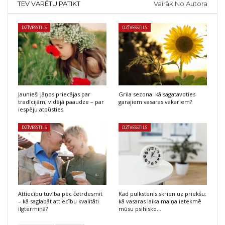
TEV VARĒTU PATIKT
Vairāk No Autora
DZĪVESSTILS
DZĪVESSTILS
Jaunieši Jāņos priecājas par
Grila sezona: kā sagatavoties
tradīcijām, vidējā paaudze – par
garajiem vasaras vakariem?
iespēju atpūsties
DZĪVESSTILS
DZĪVESSTILS
Attiecību tuvība pēc četrdesmit
Kad pulkstenis skrien uz priekšu:
– kā saglabāt attiecību kvalitāti
kā vasaras laika maiņa ietekmē
ilgtermiņā?
mūsu psihisko…