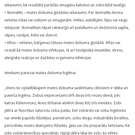
iekaisums, kā rezultātā parādās smaganu kabatas un zobs kļūst kustīgs.
• Stomatīts – mutes dobuma gļotādas iekaisums. Par stomatītu liecina
nelielas čūlas vai izsitumi uz smaganām, mēles, aukslējām, lūpu vai vaigu
iekšpusē. Stomatītam tāpat raksturīgs arī pietūkums un dedzinoša sajūta,
sāpes, runājot, ēdot vai dzerot.
• Aftas – nelielas, bālganas čūliņas mutes dobuma gļotādā. Aftas var
izraisīt kā mutes dobuma infekcijas, tā arī novājināta imunitāte, stress,
alerģiska reakcija un dažādas organisma infekcijas.
Ieteikumi pareizai mutes dobuma higiēnai
„Viens no izplatītākajiem mutes dobuma saslimšanu cēloņiem ir slikta un
pavirša higiēna. Zobus nepieciešams tīrīt divas trīs reizes dienā, pēc
katras ēdienreizes, ikreiz tīrīšanai atvēlot divas līdz trīs minūtes. Zobi
jātīra ar fluorīdus saturošu zobu pastu, bet zobārsts vai zobu higiēnists
var ieteikt papildu līdzekļus, piemēram, zobu diegu, industriālās birstītes,
periodisku mutes skalojamo līdzekļu, gelu vai citu preparātu lietošanu. Kā
joko zobārstniecības speciālisti, rūpīgi jātīra tikai tie zobi, ko vēlies