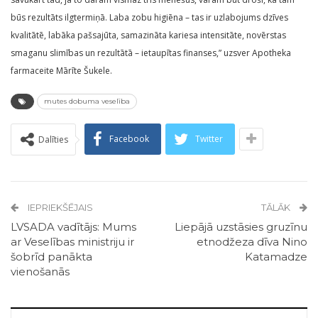
būs rezultāts ilgtermiņā. Laba zobu higiēna – tas ir uzlabojums dzīves
kvalitātē, labāka pašsajūta, samazināta kariesa intensitāte, novērstas
smaganu slimības un rezultātā – ietaupītas finanses,” uzsver Apotheka
farmaceite Mārīte Šukele.
mutes dobuma veselība
Facebook
Twitter
Dalīties
IEPRIEKŠĒJAIS
TĀLĀK
LVSADA vadītājs: Mums
Liepājā uzstāsies gruzīnu
ar Veselības ministriju ir
etnodžeza dīva Nino
šobrīd panākta
Katamadze
vienošanās