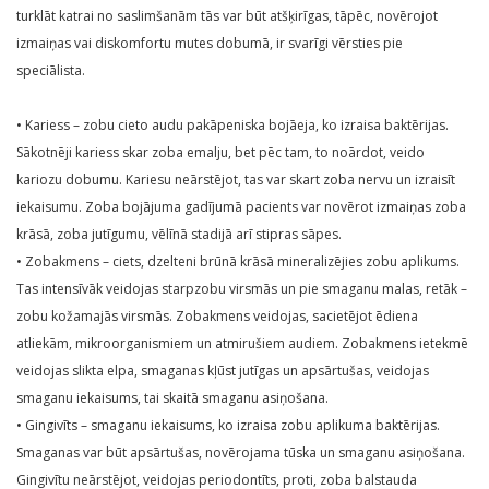
turklāt katrai no saslimšanām tās var būt atšķirīgas, tāpēc, novērojot
izmaiņas vai diskomfortu mutes dobumā, ir svarīgi vērsties pie
speciālista.
• Kariess – zobu cieto audu pakāpeniska bojāeja, ko izraisa baktērijas.
Sākotnēji kariess skar zoba emalju, bet pēc tam, to noārdot, veido
kariozu dobumu. Kariesu neārstējot, tas var skart zoba nervu un izraisīt
iekaisumu. Zoba bojājuma gadījumā pacients var novērot izmaiņas zoba
krāsā, zoba jutīgumu, vēlīnā stadijā arī stipras sāpes.
• Zobakmens – ciets, dzelteni brūnā krāsā mineralizējies zobu aplikums.
Tas intensīvāk veidojas starpzobu virsmās un pie smaganu malas, retāk –
zobu kožamajās virsmās. Zobakmens veidojas, sacietējot ēdiena
atliekām, mikroorganismiem un atmirušiem audiem. Zobakmens ietekmē
veidojas slikta elpa, smaganas kļūst jutīgas un apsārtušas, veidojas
smaganu iekaisums, tai skaitā smaganu asiņošana.
• Gingivīts – smaganu iekaisums, ko izraisa zobu aplikuma baktērijas.
Smaganas var būt apsārtušas, novērojama tūska un smaganu asiņošana.
Gingivītu neārstējot, veidojas periodontīts, proti, zoba balstauda