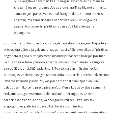
bijusi augstāka nekā pārtikas un degvielas tirdzniecībā. Mēneša
griezumā mazumtirdzniecības apjoms aprīlī, salīdzinot ar martu,
samazinājies par 0,4% (sezonāli koriģēti dati). Kritumu noteicis
apgrozījuma samazinājums nepārtikas preču un degvielas
segmentos, savukārt pārtikas tirdzniecībā bijis vērojams
pieaugums.
Kopumā mazumtirdzniecība aprīlī saglabāja stabilu izaugsmi. Nepārtikas
preces joprojām bija galvenais izaugsmes virzītājs, vienlaikus arī pārtikas
segmentā šī gada pirmajos mēnešos nostiprinās stabilizācijas pazīmes –
pēc ilgstoša krituma perioda apgrozījums vairumā mēnešu pieauga vai
saglabājās iepriekšējā gada līmenī. To veicina gan mājsaimniecību
pirktspējas uzlabošanās, gan Memoranda par pārtikas preču tirdzniecību
ietvaros īstenotie pasākumi, kas palīdz mazināt cenu spiedienu un
uzlabot zemāko cenu preču pieejamību. Vienlaikus degvielas segmentā
redzamā izaugsmes tempa palēnināšanās, neraugoties uz zemo
salīdzināšanas bāzi, liecina, ka energoresursu cenu kāpums sāk
atspoguļoties patērētāju uzvedībā. Tuvākajos mēnešos
mazumtirdzniecības attīstību joprojām var ietekmē augstā nenoteiktība