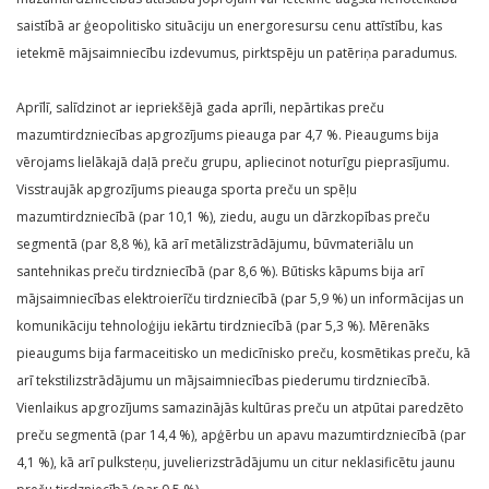
saistībā ar ģeopolitisko situāciju un energoresursu cenu attīstību, kas
ietekmē mājsaimniecību izdevumus, pirktspēju un patēriņa paradumus.
Aprīlī, salīdzinot ar iepriekšējā gada aprīli, nepārtikas preču
mazumtirdzniecības apgrozījums pieauga par 4,7 %. Pieaugums bija
vērojams lielākajā daļā preču grupu, apliecinot noturīgu pieprasījumu.
Visstraujāk apgrozījums pieauga sporta preču un spēļu
mazumtirdzniecībā (par 10,1 %), ziedu, augu un dārzkopības preču
segmentā (par 8,8 %), kā arī metālizstrādājumu, būvmateriālu un
santehnikas preču tirdzniecībā (par 8,6 %). Būtisks kāpums bija arī
mājsaimniecības elektroierīču tirdzniecībā (par 5,9 %) un informācijas un
komunikāciju tehnoloģiju iekārtu tirdzniecībā (par 5,3 %). Mērenāks
pieaugums bija farmaceitisko un medicīnisko preču, kosmētikas preču, kā
arī tekstilizstrādājumu un mājsaimniecības piederumu tirdzniecībā.
Vienlaikus apgrozījums samazinājās kultūras preču un atpūtai paredzēto
preču segmentā (par 14,4 %), apģērbu un apavu mazumtirdzniecībā (par
4,1 %), kā arī pulksteņu, juvelierizstrādājumu un citur neklasificētu jaunu