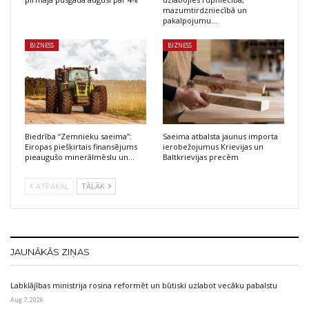
mazumtirdzniecībā un
pakalpojumu…
BIZNESS
BIZNESS
Biedrība “Zemnieku saeima”:
Saeima atbalsta jaunus importa
Eiropas piešķirtais finansējums
ierobežojumus Krievijas un
pieaugušo minerālmēslu un…
Baltkrievijas precēm
ATPAKAĻ
TĀLĀK
JAUNĀKĀS ZIŅAS
Labklājības ministrija rosina reformēt un būtiski uzlabot vecāku pabalstu
Aug 7, 2026