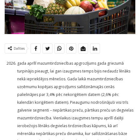
Dalīties
gada aprīlī mazumtirdzniecības apgrozījums gada griezumā
turpinājis pieaugt, lai gan izaugsmes temps bijis nedaudz lēnāks
nekā iepriekšējos mēnešos. Gada laikā mazumtirdzniecības
uzņēmumu kopējais apgrozījums salīdzināmajās cenās
palielinājies par 3,4% pēc nekoriģētiem datiem (2,6% pēc
kalendāri koriģētiem datiem). Pieaugumu nodrošinājuši visi trīs
galvenie segmenti – nepārtikas preču, pārtikas preču un degvielas
mazumtirdzniecība. Vienlaikus izaugsmes tempu aprīlī daļēji
ierobežojis lēnāks degvielas tirdzniecības kāpums, kā arī
mērenāka nepārtikas preču dinamika, kur salīdzināšanas bāze