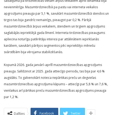
Sadalījumā pa tirdzniecības vietām ārpus veikaliem aprīlī dinamika bija
nevienmērīga. Mazumtirdzniecībā pa pastu vai interneta veikalos
apgrozījums pieauga par 5,1 %, savukārt mazumtirdzniecībā stendos un
tirgos tas bija gandrīz nemainīgs, pieaugot par 0,2 %. Pārējā
mazumtirdzniecībā ārpus veikaliem, stendiem un tirgiem apgrozījums
saglabājās iepriekšējā gada līmenī. Interneta tirdzniecības pieaugums
apliecina noturīgu patērētāju interesi par attālinātiem iepirkšanās
kanāliem, savukārt pārējos segmentos pēc iepriekšējo mēnešu
svārstībām bija vērojama stabilizēšanās.
Kopumā 2026. gada janvārī–aprīlī mazumtirdzniecības apgrozījums
pieauga. Salīdzinot ar 2025. gada attiecīgo periodu, tas bija par 4,6 %
augstāks. To galvenokārt noteica nepārtikas preču un degvielas
mazumtirdzniecības apgrozījuma kāpums – attiecīgi par 5,8 % un 7,6 %,
vienlaikus arī pārtikas preču mazumtirdzniecības apgrozījums pieauga
par 1,2 %.
Facebook
Twitter
Dalīties