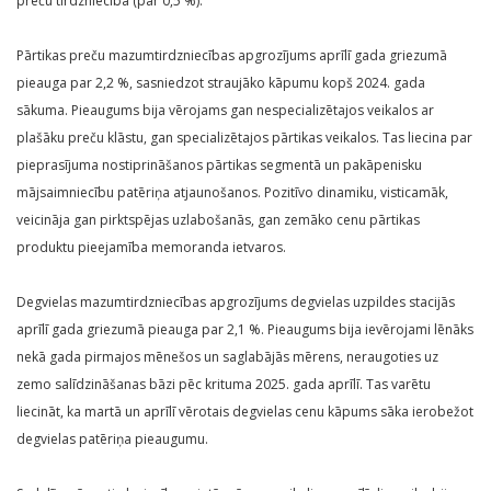
preču tirdzniecībā (par 0,5 %).
Pārtikas preču mazumtirdzniecības apgrozījums aprīlī gada griezumā
pieauga par 2,2 %, sasniedzot straujāko kāpumu kopš 2024. gada
sākuma. Pieaugums bija vērojams gan nespecializētajos veikalos ar
plašāku preču klāstu, gan specializētajos pārtikas veikalos. Tas liecina par
pieprasījuma nostiprināšanos pārtikas segmentā un pakāpenisku
mājsaimniecību patēriņa atjaunošanos. Pozitīvo dinamiku, visticamāk,
veicināja gan pirktspējas uzlabošanās, gan zemāko cenu pārtikas
produktu pieejamība memoranda ietvaros.
Degvielas mazumtirdzniecības apgrozījums degvielas uzpildes stacijās
aprīlī gada griezumā pieauga par 2,1 %. Pieaugums bija ievērojami lēnāks
nekā gada pirmajos mēnešos un saglabājās mērens, neraugoties uz
zemo salīdzināšanas bāzi pēc krituma 2025. gada aprīlī. Tas varētu
liecināt, ka martā un aprīlī vērotais degvielas cenu kāpums sāka ierobežot
degvielas patēriņa pieaugumu.