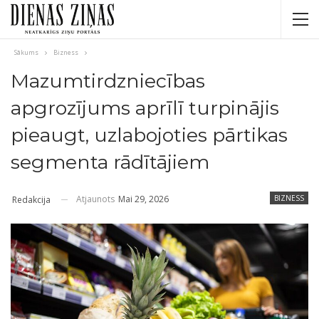
Sākums
Bizness
Mazumtirdzniecības
apgrozījums aprīlī turpinājis
pieaugt, uzlabojoties pārtikas
segmenta rādītājiem
Atjaunots
Mai 29, 2026
BIZNESS
Redakcija