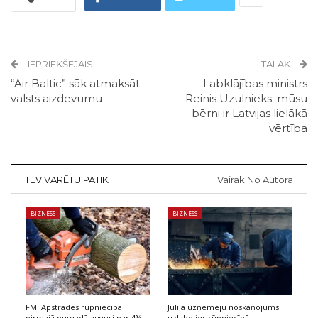
IEPRIEKŠĒJAIS
TĀLĀK
“Air Baltic” sāk atmaksāt
Labklājības ministrs
valsts aizdevumu
Reinis Uzulnieks: mūsu
bērni ir Latvijas lielākā
vērtība
TEV VARĒTU PATIKT
Vairāk No Autora
BIZNESS
BIZNESS
FM: Apstrādes rūpniecība
Jūlijā uzņēmēju noskaņojums
pirmajā pusgadā augusi par 4%
uzlabojies rūpniecībā,