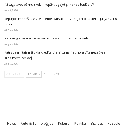
Kā sagatavot bērnu skolai, nepārslogojot ģimenes budžetu?
Aug 6, 2026
Septiņos mēnešos Vivi vilcienos pārvadāti 12 miljoni pasažieru; jūlijā 97,4 %
reisu…
Aug 6, 2026
Naudas glabāšana mājās var izmaksāt simtiem eiro gadā
Aug 6, 2026
Katrs desmitais mājokļa kredīta pieteikums tiek noraidīts negatīvas
kredītvēstures dēļ
Aug 6, 2026
ATPAKAĻ
TĀLĀK
1 no 1 243
News
Auto & Tehnoloģijas
Kultūra
Politika
Bizness
Pasaulē