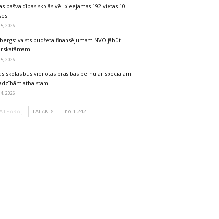
as pašvaldības skolās vēl pieejamas 192 vietas 10.
sēs
 5, 2026
lbergs: valsts budžeta finansējumam NVO jābūt
urskatāmam
 5, 2026
ās skolās būs vienotas prasības bērnu ar speciālām
jadzībām atbalstam
 4, 2026
ATPAKAĻ
TĀLĀK
1 no 1 242