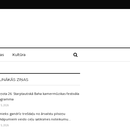
as
Kultūra
UNĀKĀS ZIŅAS
iņota 26. Starptautiskā Baha kamermūzikas festivāla
ogramma
 5, 2026
nieks: gandrīz trešdaļu no ārvalstu pilsoņu
rkāpumiem veido ceļu satiksmes noteikumu…
 5, 2026