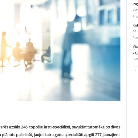
Rīg
kla
Aug
Ku
ca
Aug
Vis
va
Aug
rēs uzsākt 246 topošie ārsti-speciālisti, savukārt turpmākajos divos
plānots palielināt, ļaujot katru gadu specialitāti apgūt 277 jaunajiem