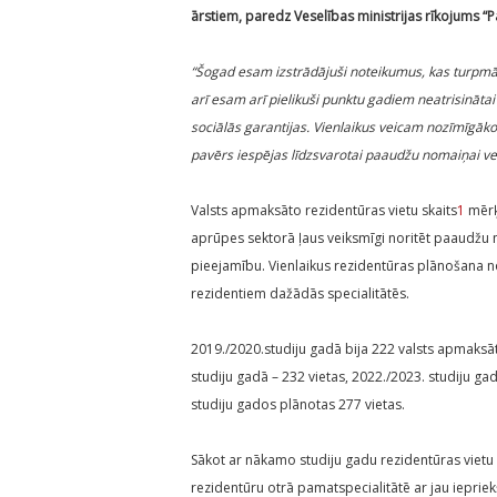
ārstiem, paredz Veselības ministrijas rīkojums “Pa
“Šogad esam izstrādājuši noteikumus, kas turpmāk 
arī e
sam arī pielikuši punktu gadiem neatrisināta
sociālās garantijas. Vienlaikus veicam nozīmīgāko
pavērs iespējas
līdzsvarotai paaudžu nomaiņai ve
Valsts apmaksāto rezidentūras vietu skaits
1
mērķt
aprūpes sektorā ļaus veiksmīgi noritēt paaudžu
pieejamību. Vienlaikus rezidentūras plānošana n
rezidentiem dažādās specialitātēs.
2019./2020.studiju gadā bija 222 valsts apmaksāt
studiju gadā – 232 vietas, 2022./2023. studiju ga
studiju gados plānotas 277 vietas.
Sākot ar nākamo studiju gadu rezidentūras vietu s
rezidentūru otrā pamatspecialitātē ar jau iepriek