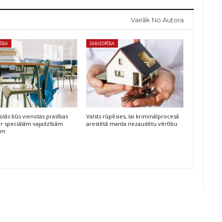
Vairāk No Autora
RĪBA
SABIEDRĪBA
kolās būs vienotas prasības
Valsts rūpēsies, lai kriminālprocesā
r speciālām vajadzībām
arestētā manta nezaudētu vērtību
am