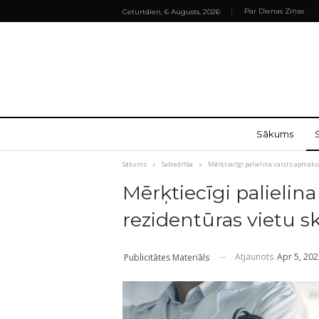
Par Dienas Ziņas
Ceturtdien, 6 Augusts, 2026
Sākums
Sākums
Sabiedrība
Mērķtiecīgi palielina valsts apmaks
Mērķtiecīgi palielin
rezidentūras vietu s
Atjaunots
Apr 5, 20
Publicitātes Materiāls