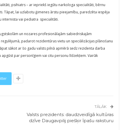
alitāti, psihiatrs – ar iepriekš iegūtu narkologa specialitāti, bērnu
tāti. Tāpat, lai uzlabotu ģimenes ārstu pieejamību, paredzēta iespēja
 internista vai pediatra specialitāti.
r augstskolām un nozares profesionālajām sabiedriskajām
 regulējumā, padarot rezidentūras vietu un speciālizācijas plānošanu
Tāpat sākot ar šo gadu valsts pilnā apmērā sedz rezidenta darba
 apgūst par personīgiem vai citu personu līdzekļiem. Vairāk
itter
TĀLĀK
Valsts prezidents: daudzveidīgā kultūras
dzīve Daugavpilij piešķir īpašu raksturu