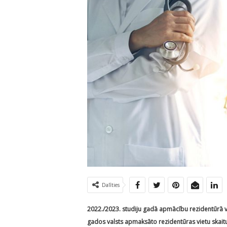
Dalīties
2022./2023. studiju gadā apmācību rezidentūrā va
gados valsts apmaksāto rezidentūras vietu skaitu 