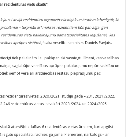
r rezidentūras vietu skaitu”.
ļaus Latvijā rezidentūru organizēt elastīgāk un ārstiem labvēlīgāk, kā
i problēmai – turpmāk arī maksas rezidentiem būs gan alga, gan
 rezidentūras vietu palielinājumu pamatspecialitātes iegūšanai, kas
selības aprūpes sistēmā,”
saka veselības ministrs Daniels Pavļuts.
iecīgi tiek palielināts, lai pakāpeniski sasniegtu līmeni, kas veselības
 maiņai, saglabājot veselības aprūpes pakalpojumu nepārtrauktību un
otiek ņemot vērā arī ārstniecības iestāžu pieprasījumu pēc
as rezidentūras vietas, 2020./2021. studiju gadā – 231, 2021./2022.
dā 246 rezidentūras vietas, savukārt 2023./2024. un 2024./2025.
kaitā atsevišķi izdalītas 6 rezidentūras vietas ārstiem, kuri apgūst
š iegūtu specialitāti, radniecīgā jomā. Piemēram, narkologs – ar