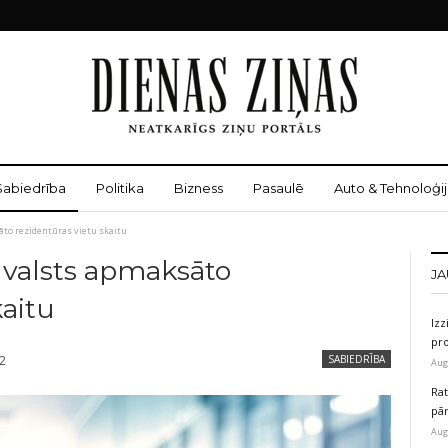
Sabiedrība
Politika
Bizness
Pasaulē
Auto & Tehnoloģij
āto rezidentūras vietu skaitu
a valsts apmaksāto
JA
kaitu
Izz
pr
22
SABIEDRĪBA
Aug
Rat
pā
Aug