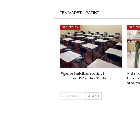
TEV VARĒTU PATIKT
SABIEDRĪBA
SABIED
Rīgas pašvaldības skolās vēl
Visās s
pieejamas 192 vietas 10. klasēs
bērnu a
atbalst
ATPAKAĻ
TĀLĀK