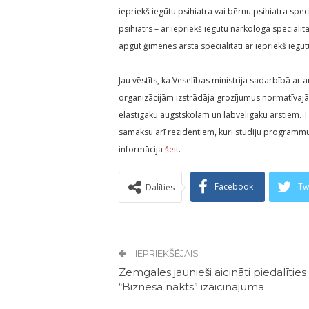
iepriekš iegūtu psihiatra vai bērnu psihiatra speci
psihiatrs – ar iepriekš iegūtu narkologa speciali
apgūt ģimenes ārsta specialitāti ar iepriekš iegūtu
Jau vēstīts, ka Veselības ministrija sadarbībā a
organizācijām izstrādāja grozījumus normatīvajā
elastīgāku augstskolām un labvēlīgāku ārstiem. 
samaksu arī rezidentiem, kuri studiju programmu
informācija
šeit
.
Facebook
Tw
Dalīties
IEPRIEKŠĒJAIS
Zemgales jaunieši aicināti piedalīties
“Biznesa nakts” izaicinājumā