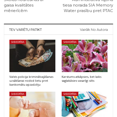
gaisa kvalitātes
tiesa noraida SIA Memory
mērierīcēm
Water prasību pret PTAC
TEV VARĒTU PATIKT
Vairāk No Autora
SABIEDRĪBA
SABIEDRĪBA
Valsts policija kriminālvajāšanas
Karstums atkāpsies, bet laiks
uzsākšanai nodod lietu pret
saglabāsies vasarīgi silts
bankomātu apzadzēju
SABIEDRĪBA
SABIEDRĪBA