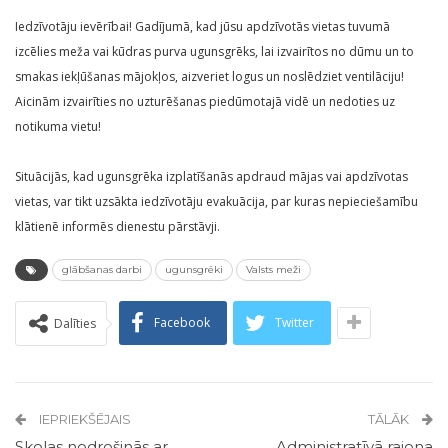
Iedzīvotāju ievērībai! Gadījumā, kad jūsu apdzīvotās vietas tuvumā
izcēlies meža vai kūdras purva ugunsgrēks, lai izvairītos no dūmu un to
smakas iekļūšanas mājokļos, aizveriet logus un noslēdziet ventilāciju!
Aicinām izvairīties no uzturēšanas piedūmotajā vidē un nedoties uz
notikuma vietu!
Situācijās, kad ugunsgrēka izplatīšanās apdraud mājas vai apdzīvotas
vietas, var tikt uzsākta iedzīvotāju evakuācija, par kuras nepieciešamību
klātienē informēs dienestu pārstāvji.
glābšanas darbi
ugunsgrēki
Valsts meži
Facebook
Twitter
Dalīties
IEPRIEKŠĒJAIS
TĀLĀK
Skolas nodrošinās ar
Administratīvā rajona