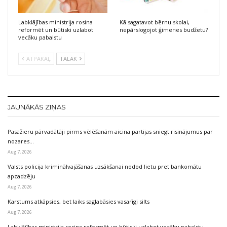
Labklājības ministrija rosina
Kā sagatavot bērnu skolai,
reformēt un būtiski uzlabot
nepārslogojot ģimenes budžetu?
vecāku pabalstu
ATPAKAĻ
TĀLĀK
JAUNĀKĀS ZIŅAS
Pasažieru pārvadātāji pirms vēlēšanām aicina partijas sniegt risinājumus par
nozares…
Aug 7, 2026
Valsts policija kriminālvajāšanas uzsākšanai nodod lietu pret bankomātu
apzadzēju
Aug 7, 2026
Karstums atkāpsies, bet laiks saglabāsies vasarīgi silts
Aug 7, 2026
Labklājības ministrija rosina reformēt un būtiski uzlabot vecāku pabalstu