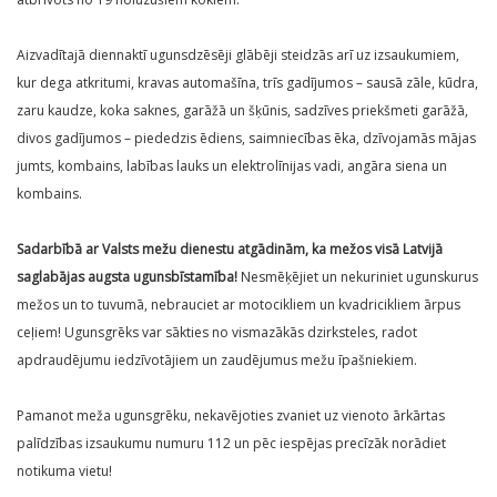
Aizvadītajā diennaktī ugunsdzēsēji glābēji steidzās arī uz izsaukumiem,
kur dega atkritumi, kravas automašīna, trīs gadījumos – sausā zāle, kūdra,
zaru kaudze, koka saknes, garāžā un šķūnis, sadzīves priekšmeti garāžā,
divos gadījumos – piededzis ēdiens, saimniecības ēka, dzīvojamās mājas
jumts, kombains, labības lauks un elektrolīnijas vadi, angāra siena un
kombains.
Sadarbībā ar Valsts mežu dienestu atgādinām, ka mežos visā Latvijā
saglabājas augsta ugunsbīstamība!
Nesmēķējiet un nekuriniet ugunskurus
mežos un to tuvumā, nebrauciet ar motocikliem un kvadricikliem ārpus
ceļiem! Ugunsgrēks var sākties no vismazākās dzirksteles, radot
apdraudējumu iedzīvotājiem un zaudējumus mežu īpašniekiem.
Pamanot meža ugunsgrēku, nekavējoties zvaniet uz vienoto ārkārtas
palīdzības izsaukumu numuru 112 un pēc iespējas precīzāk norādiet
notikuma vietu!