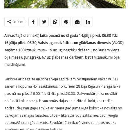
Dalīties
Aizvadītajā diennaktī, laika posmā no šī gada 14.jūlija plkst. 06.30 līdz
15.jūlija plkst. 06.30, Valsts ugunsdzēsības un glābšanas dienests (VUGD)
saņēma 100 izsaukumus – 19 uz ugunsgrēku dzēšanu, no kuriem viens
bija meža ugunsgrēks, 67 uz glābšanas darbiem, bet 14 izsaukumi bija
maldinājumi.
Saistībā ar negaisa un stiprā vēja radītajiem postījumiem vakar VUGD
saņēma kopumā 45 izsaukumus, no kuriem 28 bija Rīgā un Pierīgā laika
posmā no plkst.16.00 līdz šī rīta plkst.20.00. Galvenokārt, tika novākti
nolūzuši koki no ceļu braucamās daļas un aizlūzuši koki, kas radīja
apdraudējumu gājējiem, kā arī vienā gadījumā Rīgā koks tika novākts no
dzīvojamās mājas fasādes, citos – tika atbrīvoti satiksmes vadi, vieglā
automašīna un gāzes vads. Savukārt Carnikavā viens ceļa posms tika
atbrīvots no 19 nolūzušiem kokiem.