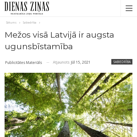
Sākums
Sabiedrība
Mežos visā Latvijā ir augsta
ugunsbīstamība
Atjaunots
Jūl 15, 2021
SABIEDRĪBA
Publicitātes Materiāls