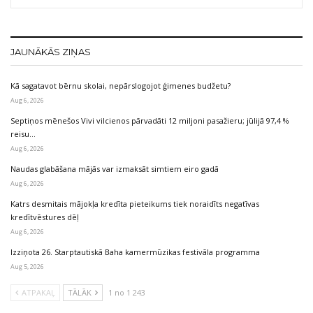
JAUNĀKĀS ZIŅAS
Kā sagatavot bērnu skolai, nepārslogojot ģimenes budžetu?
Aug 6, 2026
Septiņos mēnešos Vivi vilcienos pārvadāti 12 miljoni pasažieru; jūlijā 97,4 %
reisu…
Aug 6, 2026
Naudas glabāšana mājās var izmaksāt simtiem eiro gadā
Aug 6, 2026
Katrs desmitais mājokļa kredīta pieteikums tiek noraidīts negatīvas
kredītvēstures dēļ
Aug 6, 2026
Izziņota 26. Starptautiskā Baha kamermūzikas festivāla programma
Aug 5, 2026
ATPAKAĻ
TĀLĀK
1 no 1 243