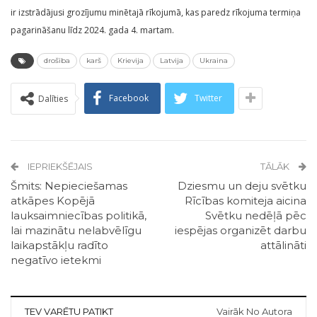
ir izstrādājusi grozījumu minētajā rīkojumā, kas paredz rīkojuma termiņa
pagarināšanu līdz 2024. gada 4. martam.
drošība
karš
Krievija
Latvija
Ukraina
Facebook
Twitter
Dalīties
IEPRIEKŠĒJAIS
TĀLĀK
Šmits: Nepieciešamas
Dziesmu un deju svētku
atkāpes Kopējā
Rīcības komiteja aicina
lauksaimniecības politikā,
Svētku nedēļā pēc
lai mazinātu nelabvēlīgu
iespējas organizēt darbu
laikapstākļu radīto
attālināti
negatīvo ietekmi
TEV VARĒTU PATIKT
Vairāk No Autora