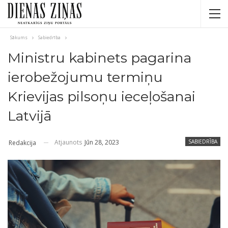
Sākums
Sabiedrība
Ministru kabinets pagarina
ierobežojumu termiņu
Krievijas pilsoņu ieceļošanai
Latvijā
Atjaunots
Jūn 28, 2023
SABIEDRĪBA
Redakcija