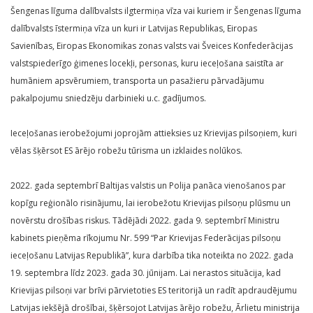
Šengenas līguma dalībvalsts ilgtermiņa vīza vai kuriem ir Šengenas līguma
dalībvalsts īstermiņa vīza un kuri ir Latvijas Republikas, Eiropas
Savienības, Eiropas Ekonomikas zonas valsts vai Šveices Konfederācijas
valstspiederīgo ģimenes locekļi, personas, kuru ieceļošana saistīta ar
humāniem apsvērumiem, transporta un pasažieru pārvadājumu
pakalpojumu sniedzēju darbinieki u.c. gadījumos.
Ieceļošanas ierobežojumi joprojām attieksies uz Krievijas pilsoņiem, kuri
vēlas šķērsot ES ārējo robežu tūrisma un izklaides nolūkos.
2022. gada septembrī Baltijas valstis un Polija panāca vienošanos par
kopīgu reģionālo risinājumu, lai ierobežotu Krievijas pilsoņu plūsmu un
novērstu drošības riskus. Tādējādi 2022. gada 9. septembrī Ministru
kabinets pieņēma rīkojumu Nr. 599 “Par Krievijas Federācijas pilsoņu
ieceļošanu Latvijas Republikā”, kura darbība tika noteikta no 2022. gada
19. septembra līdz 2023. gada 30. jūnijam. Lai nerastos situācija, kad
Krievijas pilsoņi var brīvi pārvietoties ES teritorijā un radīt apdraudējumu
Latvijas iekšējā drošībai, šķērsojot Latvijas ārējo robežu, Ārlietu ministrija