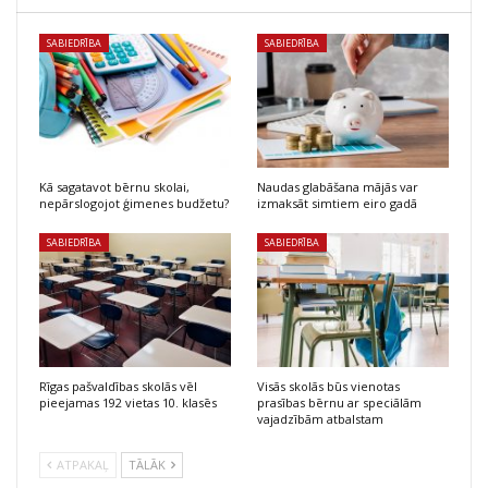
SABIEDRĪBA
SABIEDRĪBA
Kā sagatavot bērnu skolai,
Naudas glabāšana mājās var
nepārslogojot ģimenes budžetu?
izmaksāt simtiem eiro gadā
SABIEDRĪBA
SABIEDRĪBA
Rīgas pašvaldības skolās vēl
Visās skolās būs vienotas
pieejamas 192 vietas 10. klasēs
prasības bērnu ar speciālām
vajadzībām atbalstam
ATPAKAĻ
TĀLĀK