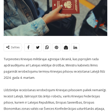
Dalīties
Turpinoties Krievijas militārajai agresijai Ukrainā, kas joprojām rada
apdraudējumu arī Latvijas iekšējai drošībai, Ministru kabinets lēmis
pagarināt ierobežojumu termiņu Krievijas pilsoņu ieceļošanai Latvijā līdz
2024. gada 4. martam.
Līdzšinējie ieceļošanas ierobežojumi Krievijas pilsoņiem paliek nemainīgi.
Ieceļot Latvijā, šķērsojot tās ārējo robežu, varēs Krievijas Federācijas
pilsoņi, kuriem ir Latvijas Republikas, Eiropas Savienības, Eiropas
Ekonomikas zonas valsts vai Šveices Konfederācijas uzturēšanās atļauja,