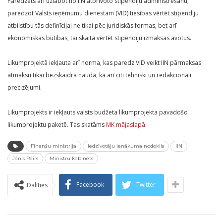
Paredzēts arī uzlabot no IIN atbrīvoto stipendiju administrēšanu,
paredzot Valsts ieņēmumu dienestam (VID) tiesības vērtēt stipendiju
atbilstību tās definīcijai ne tikai pēc juridiskās formas, bet arī
ekonomiskās būtības, tai skaitā vērtēt stipendiju izmaksas avotus.
Likumprojektā iekļauta arī norma, kas paredz VID veikt IIN pārmaksas
atmaksu tikai bezskaidrā naudā, kā arī citi tehniski un redakcionāli
precizējumi.
Likumprojekts ir iekļauts valsts budžeta likumprojekta pavadošo
likumprojektu paketē. Tas skatāms
MK mājaslapā
.
Finanšu ministrija
iedzīvotāju ienākuma nodoklis
IIN
Jānis Reirs
Ministru kabinets
Facebook
Twitter
Dalīties