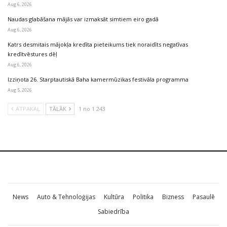
Aug 6, 2026
Naudas glabāšana mājās var izmaksāt simtiem eiro gadā
Aug 6, 2026
Katrs desmitais mājokļa kredīta pieteikums tiek noraidīts negatīvas
kredītvēstures dēļ
Aug 6, 2026
Izziņota 26. Starptautiskā Baha kamermūzikas festivāla programma
Aug 5, 2026
ATPAKAĻ
TĀLĀK
1 no 1 243
News
Auto & Tehnoloģijas
Kultūra
Politika
Bizness
Pasaulē
Sabiedrība