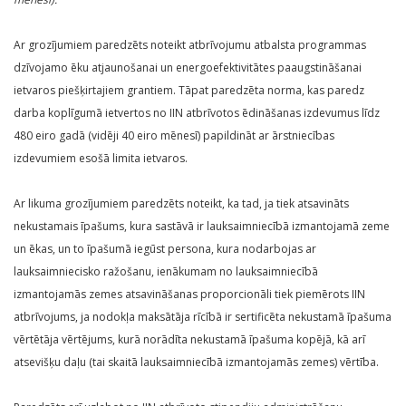
Ar grozījumiem paredzēts noteikt atbrīvojumu atbalsta programmas
dzīvojamo ēku atjaunošanai un energoefektivitātes paaugstināšanai
ietvaros piešķirtajiem grantiem. Tāpat paredzēta norma, kas paredz
darba koplīgumā ietvertos no IIN atbrīvotos ēdināšanas izdevumus līdz
480 eiro gadā (vidēji 40 eiro mēnesī) papildināt ar ārstniecības
izdevumiem esošā limita ietvaros.
Ar likuma grozījumiem paredzēts noteikt, ka tad, ja tiek atsavināts
nekustamais īpašums, kura sastāvā ir lauksaimniecībā izmantojamā zeme
un ēkas, un to īpašumā iegūst persona, kura nodarbojas ar
lauksaimniecisko ražošanu, ienākumam no lauksaimniecībā
izmantojamās zemes atsavināšanas proporcionāli tiek piemērots IIN
atbrīvojums, ja nodokļa maksātāja rīcībā ir sertificēta nekustamā īpašuma
vērtētāja vērtējums, kurā norādīta nekustamā īpašuma kopējā, kā arī
atsevišķu daļu (tai skaitā lauksaimniecībā izmantojamās zemes) vērtība.