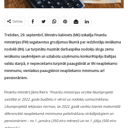
Dalīties
Trešdien, 29. septembrī, Ministru kabinets (MK) izskatīja Finanšu
ministrijas (FM) sagatavotus grozījumus likumā par iedzīvotāju ienākuma
nodokli (IIN). Lai turpinātu mazināt darbaspēka nodokļu slogu zemu
ienākumu saņēmējiem un uzlabotu uzņēmumu konkurētspēju Baltijas
valstu starpā, ir nepieciešams turpināt paaugstināt ar IIN neapliekamo
minimumu, vienlaikus paaugstinot neapliekamo minimumu arī
pensionāriem.
Finanšu ministrs Jānis Reirs:
“Finanšu ministrijas virzītie likumprojekti
saistībā ar 2022. gada budžetu ir vērsti uz nodokļu samazināšanu.
Likumprojektā iekļautas normas, lai 2022. gadā varētu īstenot maksimālā
diferencētā neapliekamā minimuma palielināšanu strādājošajiem un
pensionāriem – no 1. janvāra (350 eiro mēnesī) un no 1. jūlija (500 eiro
mēnesī).”