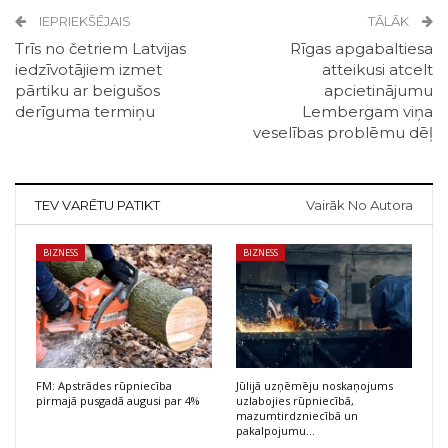
IEPRIEKŠĒJAIS
TĀLĀK
Trīs no četriem Latvijas
Rīgas apgabaltiesa
iedzīvotājiem izmet
atteikusi atcelt
pārtiku ar beigušos
apcietinājumu
derīguma termiņu
Lembergam viņa
veselības problēmu dēļ
TEV VARĒTU PATIKT
Vairāk No Autora
BIZNESS
BIZNESS
FM: Apstrādes rūpniecība
Jūlijā uzņēmēju noskaņojums
pirmajā pusgadā augusi par 4%
uzlabojies rūpniecībā,
mazumtirdzniecībā un
pakalpojumu…