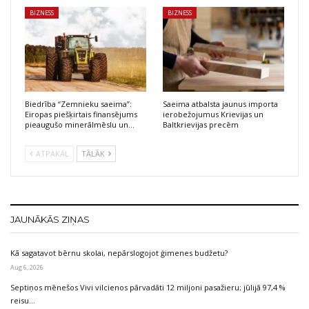
BIZNESS
BIZNESS
Biedrība “Zemnieku saeima”:
Saeima atbalsta jaunus importa
Eiropas piešķirtais finansējums
ierobežojumus Krievijas un
pieaugušo minerālmēslu un…
Baltkrievijas precēm
ATPAKAĻ
TĀLĀK
JAUNĀKĀS ZIŅAS
Kā sagatavot bērnu skolai, nepārslogojot ģimenes budžetu?
Aug 6, 2026
Septiņos mēnešos Vivi vilcienos pārvadāti 12 miljoni pasažieru; jūlijā 97,4 %
reisu…