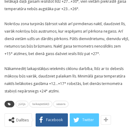
lielākajā daļā gaisam iesilstot līdz +27…+30°, vien vietām piekrastē gaisa
temperatūra nebūs augstāka par +23…+26°.
Nokrišņu zona turpinās šķērsot valsti arī pirmdienas naktī, daudzviet līs,
vairāk nokrišņu būs austrumos, kur iespējams arī pērkona negaiss. Arī
dienā vietām uzlīs un dārdēs pērkons. Pūtīs dienvidrietumu, dienvidu vējš,
rietumos tas būs brāzmains. Naktī gaisa termometrs nenoslīdēs zem
+15° atzīmes, bet dienā gaiss dažviet iesils līdz pat +27°.
Nākamnedēļ laikapstākļus ietekmēs ciklonu darbība, līdz ar to debesīs
mākoņu būs vairāk, daudzviet palaikam līs. Minimālā gaisa temperatūra
naktīs lielākoties gaidāma +12…+17° robežās, bet dienās termometra
stabiņš nepārsniegs +24° atzīmi.
jūlijs
laikapstākļi
vasara
Facebook
Twitter
Dalīties