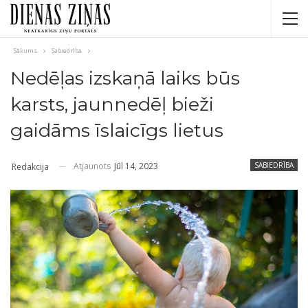
Sākums
Sabiedrība
Nedēļas izskaņā laiks būs
karsts, jaunnedēļ bieži
gaidāms īslaicīgs lietus
Atjaunots
Jūl 14, 2023
SABIEDRĪBA
Redakcija