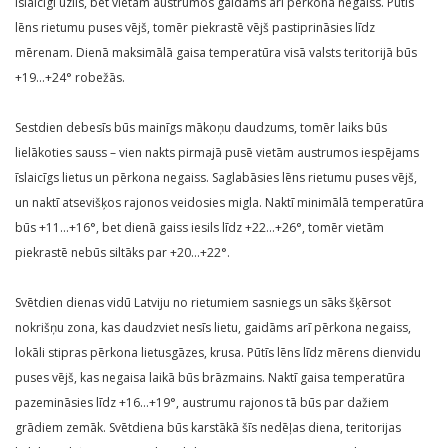
īslaicīgi uzlīs, bet vietām austrumos gaidāms arī pērkona negaiss. Pūtīs
lēns rietumu puses vējš, tomēr piekrastē vējš pastiprināsies līdz
mērenam. Dienā maksimālā gaisa temperatūra visā valsts teritorijā būs
+19…+24° robežās.
Sestdien debesīs būs mainīgs mākoņu daudzums, tomēr laiks būs
lielākoties sauss – vien nakts pirmajā pusē vietām austrumos iespējams
īslaicīgs lietus un pērkona negaiss. Saglabāsies lēns rietumu puses vējš,
un naktī atsevišķos rajonos veidosies migla. Naktī minimālā temperatūra
būs +11…+16°, bet dienā gaiss iesils līdz +22…+26°, tomēr vietām
piekrastē nebūs siltāks par +20…+22°.
Svētdien dienas vidū Latviju no rietumiem sasniegs un sāks šķērsot
nokrišņu zona, kas daudzviet nesīs lietu, gaidāms arī pērkona negaiss,
lokāli stipras pērkona lietusgāzes, krusa. Pūtīs lēns līdz mērens dienvidu
puses vējš, kas negaisa laikā būs brāzmains. Naktī gaisa temperatūra
pazemināsies līdz +16…+19°, austrumu rajonos tā būs par dažiem
grādiem zemāk. Svētdiena būs karstākā šīs nedēļas diena, teritorijas