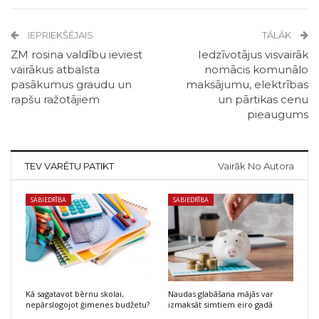
IEPRIEKŠĒJAIS
TĀLĀK
ZM rosina valdību ieviest
Iedzīvotājus visvairāk
vairākus atbalsta
nomācis komunālo
pasākumus graudu un
maksājumu, elektrības
rapšu ražotājiem
un pārtikas cenu
pieaugums
TEV VARĒTU PATIKT
Vairāk No Autora
SABIEDRĪBA
SABIEDRĪBA
Kā sagatavot bērnu skolai,
Naudas glabāšana mājās var
nepārslogojot ģimenes budžetu?
izmaksāt simtiem eiro gadā