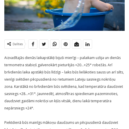
Dalīties
Aizvadītajās dienās laikapstākļi bijuši mierīgi – palaikam uzlija un dienās
termometra stabiņš galvenokārt pieturējās +20…+25° robežās. Arī
brīvdienās laika apstākļi būs līdzīgi – laiks būs lielākoties sauss un arī silts,
vienīgi svētdien pēcpusdienā no rietumiem Latviju sasniegs nokrišņu
zona. Karstākā no brīvdienām būs svētdiena, kad temperatūra daudzviet
sasniegs +28…+31°. Jaunnedēļ, atmosfēras spiedienam pazeminoties,
daudzviet gaidāmi nokrišņi un kļūs vēsāk, dienu laikā temperatūra
nepārsniegs +24°.
Piektdienā būs mainīgs mākoņu daudzums un pēcpusdienā daudzviet