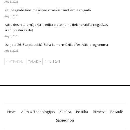
Aug 6, 2026
Naudas glabāšana mājās var izmaksāt simtiem eiro gadā
Aug 6, 2026
Katrs desmitais mājokļa kredīta pieteikums tiek noraidīts negatīvas
kredītvēstures dēļ
Aug 6, 2026
Izziņota 26. Starptautiskā Baha kamermūzikas festivāla programma
Aug 5, 2026
ATPAKAĻ
TĀLĀK
1 no 1 243
News
Auto & Tehnoloģijas
Kultūra
Politika
Bizness
Pasaulē
Sabiedrība