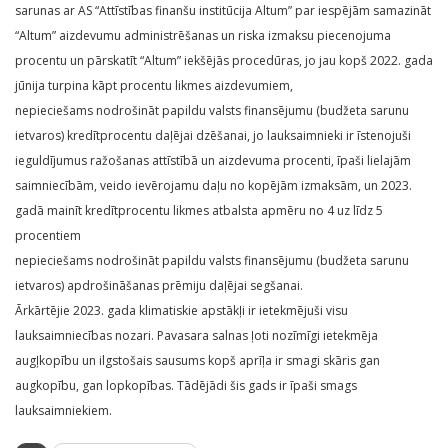
sarunas ar AS “Attīstības finanšu institūcija Altum” par iespējām samazināt
“Altum” aizdevumu administrēšanas un riska izmaksu piecenojuma
procentu un pārskatīt “Altum” iekšējās procedūras, jo jau kopš 2022. gada
jūnija turpina kāpt procentu likmes aizdevumiem,
nepieciešams nodrošināt papildu valsts finansējumu (budžeta sarunu
ietvaros) kredītprocentu daļējai dzēšanai, jo lauksaimnieki ir īstenojuši
ieguldījumus ražošanas attīstībā un aizdevuma procenti, īpaši lielajām
saimniecībām, veido ievērojamu daļu no kopējām izmaksām, un 2023.
gadā mainīt kredītprocentu likmes atbalsta apmēru no 4 uz līdz 5
procentiem
nepieciešams nodrošināt papildu valsts finansējumu (budžeta sarunu
ietvaros) apdrošināšanas prēmiju daļējai segšanai.
Ārkārtējie 2023. gada klimatiskie apstākļi ir ietekmējuši visu
lauksaimniecības nozari. Pavasara salnas ļoti nozīmīgi ietekmēja
augļkopību un ilgstošais sausums kopš aprīļa ir smagi skāris gan
augkopību, gan lopkopības. Tādējādi šis gads ir īpaši smags
lauksaimniekiem.