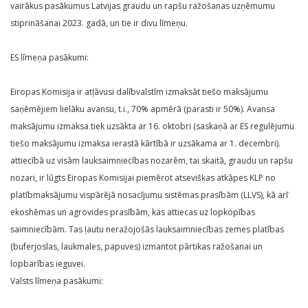
vairākus pasākumus Latvijas graudu un rapšu ražošanas uzņēmumu
stiprināšanai 2023. gadā, un tie ir divu līmeņu.
ES līmeņa pasākumi:
Eiropas Komisija ir atļāvusi dalībvalstīm izmaksāt tiešo maksājumu
saņēmējiem lielāku avansu, t.i., 70% apmērā (parasti ir 50%). Avansa
maksājumu izmaksa tiek uzsākta ar 16. oktobri (saskaņā ar ES regulējumu
tiešo maksājumu izmaksa ierastā kārtībā ir uzsākama ar 1. decembri).
attiecībā uz visām lauksaimniecības nozarēm, tai skaitā, graudu un rapšu
nozari, ir lūgts Eiropas Komisijai piemērot atsevišķas atkāpes KLP no
platībmaksājumu vispārējā nosacījumu sistēmas prasībām (LLVS), kā arī
ekoshēmas un agrovides prasībām, kas attiecas uz lopkopības
saimniecībām. Tas ļautu neražojošās lauksaimniecības zemes platības
(buferjoslas, laukmales, papuves) izmantot pārtikas ražošanai un
lopbarības ieguvei.
Valsts līmeņa pasākumi: