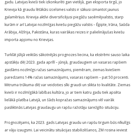
gadu. Latvijas kvieši tiek izkonkurēti gan vietējā, gan eksporta tirgū, jo
Krievija kā graudu lētākās izcelsmes valsts ir sākusi izmantot jaunus
galamērķus. Krievija aktīvi diversificējusi piegāžu saņēmējvalstis, starp
kurām ir arī Latvijai nozīmīgas kviešu piegāžu valstis – Ēģipte, Irāna, Saūda
Arābija, Alžīrija, Pakistāna, kuras vairākas reizes ir palielinājušas kviešu
importa apjomu no Krievijas.
Turklāt jūlijā veiktās sākotnējās prognozes liecina, ka ekstrēmi sauso laika
apstākļu dēļ 2023. gada aprīlī – jūnijā, graudaugiem un vasaras rapšiem
gaidāms nozīmīgs ražas samazinājums, piemēram, ziemas kviešiem
paredzams 14% ražas samazinājums, vasaras rapšiem – pat 50 procenti.
Mitruma trūkuma dēļ var veidoties sīki graudi un slikta to kvalitāte. Ziemas
kvieši ir nozīmīgākā labības kultūra, jo ar tiem katru gadu tiek apsēta
lielākā platība Latvijā, un šāds kopražas samazinājums vēl vairāk
pasliktinās Latvijas graudaugu un rapšu ražotāju sarežģīto situāciju.
Prognozējams, ka 2023. gads Latvijas graudu un rapšu tirgum būs nīkulīgs
ar vāju izaugsmi. Lai veicinātu situācijas stabilizēšanos, ZM rosina ieviest