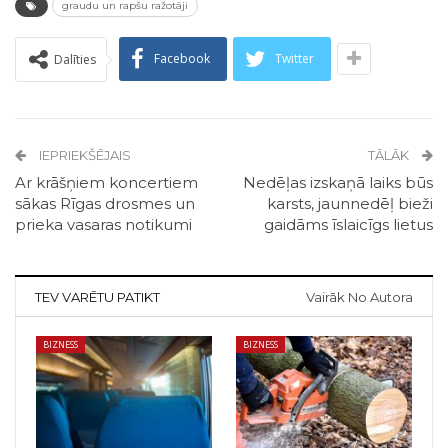
graudu un rapšu ražotāji
Facebook
Twitter
Dalīties
IEPRIEKŠĒJAIS
TĀLĀK
Ar krāšņiem koncertiem
Nedēļas izskaņā laiks būs
sākas Rīgas drosmes un
karsts, jaunnedēļ bieži
prieka vasaras notikumi
gaidāms īslaicīgs lietus
TEV VARĒTU PATIKT
Vairāk No Autora
BIZNESS
BIZNESS