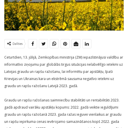
Dalīties
Ceturtdien, 13. jūlijā, Zemkopības ministrija (ZM) iepazīstinājusi valdību ar
informatīvo ziņojumu par globālās tirgus situācijas nelabvēlīgo ietekmi uz
Latvijas graudu un rapšu ražošanu, lai informētu par apstākļu, īpaši
Krievijas un Ukrainas kara un ekstrēmā sausuma negatīvo ietekmi uz
graudu un rapšu ražošanu Latvijā 2023. gadā.
Graudu un rapšu ražošanas saimniecību stabilitāti un rentabilitāti 2023.
gadā apdraud vairāku apstākļu kopums: 2022. gadā veiktie ieguldījumi
graudu un rapšu ražošanā 2023. gada ražas ieguvei vienlaikus ar graudu
un rapšu iepirkuma cenas ievērojamo samazināšanos kopš 2022. gada