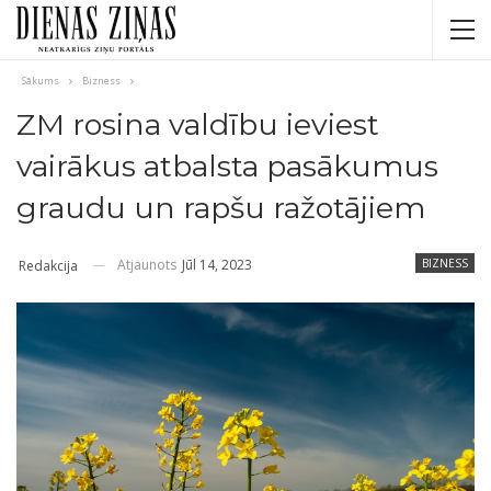
Sākums
Bizness
ZM rosina valdību ieviest
vairākus atbalsta pasākumus
graudu un rapšu ražotājiem
Atjaunots
Jūl 14, 2023
BIZNESS
Redakcija