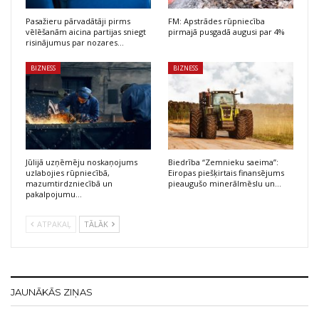
Pasažieru pārvadātāji pirms
FM: Apstrādes rūpniecība
vēlēšanām aicina partijas sniegt
pirmajā pusgadā augusi par 4%
risinājumus par nozares…
BIZNESS
BIZNESS
Jūlijā uzņēmēju noskaņojums
Biedrība “Zemnieku saeima”:
uzlabojies rūpniecībā,
Eiropas piešķirtais finansējums
mazumtirdzniecībā un
pieaugušo minerālmēslu un…
pakalpojumu…
ATPAKAĻ
TĀLĀK
JAUNĀKĀS ZIŅAS