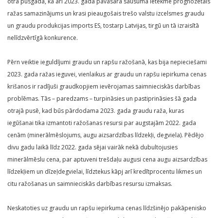
otrā pusgada, kā arī 2023. gada pavasara sausuma ietekmē prognozētais
ražas samazinājums un krasi pieaugošais trešo valstu izcelsmes graudu
un graudu produkcijas imports ES, tostarp Latvijas, tirgū un tā izraisītā
nelīdzvērtīgā konkurence.
Pērn veiktie ieguldījumi graudu un rapšu ražošanā, kas bija nepieciešami
2023. gada ražas ieguvei, vienlaikus ar graudu un rapšu iepirkuma cenas
krišanos ir radījuši graudkopjiem ievērojamas saimnieciskās darbības
problēmas. Tās – paredzams – turpināsies un pastiprināsies šā gada
otrajā pusē, kad būs pārdodama 2023. gada graudu raža, kuras
iegūšanai tika izmantoti ražošanas resursi par augstajām 2022. gada
cenām (minerālmēslojums, augu aizsardzības līdzekļi, degviela). Pēdējo
divu gadu laikā līdz 2022. gada sējai vairāk nekā dubultojusies
minerālmēslu cena, par aptuveni trešdaļu augusi cena augu aizsardzības
līdzekļiem un dīzeļdegvielai, līdztekus kāpj arī kredītprocentu likmes un
citu ražošanas un saimnieciskās darbības resursu izmaksas.
Neskatoties uz graudu un rapšu iepirkuma cenas līdzšinējo pakāpenisko