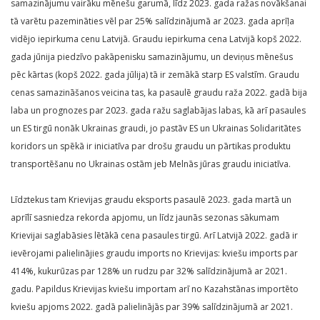
samazinājumu vairāku mēnešu garumā, līdz 2023. gada ražas novākšanai
tā varētu pazemināties vēl par 25% salīdzinājumā ar 2023. gada aprīļa
vidējo iepirkuma cenu Latvijā. Graudu iepirkuma cena Latvijā kopš 2022.
gada jūnija piedzīvo pakāpenisku samazinājumu, un deviņus mēnešus
pēc kārtas (kopš 2022. gada jūlija) tā ir zemākā starp ES valstīm. Graudu
cenas samazināšanos veicina tas, ka pasaulē graudu raža 2022. gadā bija
laba un prognozes par 2023. gada ražu saglabājas labas, kā arī pasaules
un ES tirgū nonāk Ukrainas graudi, jo pastāv ES un Ukrainas Solidaritātes
koridors un spēkā ir iniciatīva par drošu graudu un pārtikas produktu
transportēšanu no Ukrainas ostām jeb Melnās jūras graudu iniciatīva.
Līdztekus tam Krievijas graudu eksports pasaulē 2023. gada martā un
aprīlī sasniedza rekorda apjomu, un līdz jaunās sezonas sākumam
Krievijai saglabāsies lētākā cena pasaules tirgū. Arī Latvijā 2022. gadā ir
ievērojami palielinājies graudu imports no Krievijas: kviešu imports par
414%, kukurūzas par 128% un rudzu par 32% salīdzinājumā ar 2021.
gadu. Papildus Krievijas kviešu importam arī no Kazahstānas importēto
kviešu apjoms 2022. gadā palielinājās par 39% salīdzinājumā ar 2021.