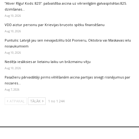
“Atver Rīgu! Kods: 825”: pašvaldība aicina uz vērienīgām galvaspilsētas 825.
dzimšanas…
Aug 10, 2026
VDD aiztur personu par Krievijas bruņoto spēku finansēšanu
Aug 10, 2026
Puntulis: Latvijā jau sen nevajadzētu būt Pionieru, Oktobra vai Maskavas ielu
nosaukumiem
Aug 10, 2026
Nedēļa iesāksies ar lietainu laiku un brāzmainu vēju
Aug 10, 2026
Pasažieru pārvadātāji pirms vēlēšanām aicina partijas sniegt risinājumus par
nozares…
Aug 7, 2026
ATPAKAĻ
TĀLĀK
1 no 1 244