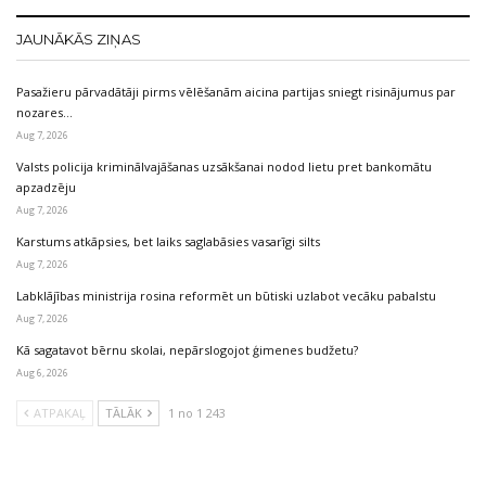
JAUNĀKĀS ZIŅAS
Pasažieru pārvadātāji pirms vēlēšanām aicina partijas sniegt risinājumus par
nozares…
Aug 7, 2026
Valsts policija kriminālvajāšanas uzsākšanai nodod lietu pret bankomātu
apzadzēju
Aug 7, 2026
Karstums atkāpsies, bet laiks saglabāsies vasarīgi silts
Aug 7, 2026
Labklājības ministrija rosina reformēt un būtiski uzlabot vecāku pabalstu
Aug 7, 2026
Kā sagatavot bērnu skolai, nepārslogojot ģimenes budžetu?
Aug 6, 2026
ATPAKAĻ
TĀLĀK
1 no 1 243