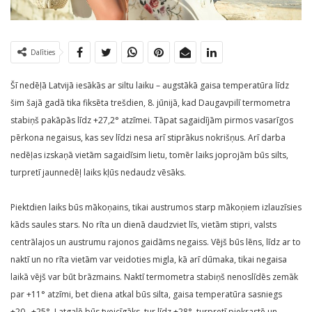
Dalīties
Šī nedēļā Latvijā iesākās ar siltu laiku – augstākā gaisa temperatūra līdz
šim šajā gadā tika fiksēta trešdien, 8. jūnijā, kad Daugavpilī termometra
stabiņš pakāpās līdz +27,2° atzīmei. Tāpat sagaidījām pirmos vasarīgos
pērkona negaisus, kas sev līdzi nesa arī stiprākus nokrišņus. Arī darba
nedēļas izskaņā vietām sagaidīsim lietu, tomēr laiks joprojām būs silts,
turpretī jaunnedēļ laiks kļūs nedaudz vēsāks.
Piektdien laiks būs mākoņains, tikai austrumos starp mākoņiem izlauzīsies
kāds saules stars. No rīta un dienā daudzviet līs, vietām stipri, valsts
centrālajos un austrumu rajonos gaidāms negaiss. Vējš būs lēns, līdz ar to
naktī un no rīta vietām var veidoties migla, kā arī dūmaka, tikai negaisa
laikā vējš var būt brāzmains. Naktī termometra stabiņš nenoslīdēs zemāk
par +11° atzīmi, bet diena atkal būs silta, gaisa temperatūra sasniegs
+20…+25°, Latgalē būs tveicīgāks, tur līdz +28°, turpretī piekrastē un