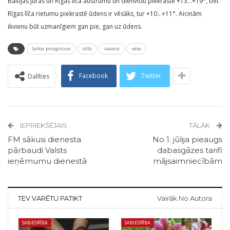
Baltijas jūras un Rīgas līča austrumu un dienvidu piekrastē +13…+19°, bet
Rīgas līča rietumu piekrastē ūdens ir vēsāks, tur +10…+11°. Aicinām
ikvienu būt uzmanīgiem gan pie, gan uz ūdens.
laika prognoze
silts
vasara
vēss
Facebook
Twitter
Dalīties
IEPRIEKŠĒJAIS
TĀLĀK
FM sākusi dienesta
No 1. jūlija pieaugs
pārbaudi Valsts
dabasgāzes tarifi
ieņēmumu dienestā
mājsaimniecībām
TEV VARĒTU PATIKT
Vairāk No Autora
SABIEDRĪBA
SABIEDRĪBA