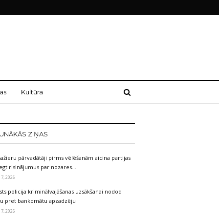
as
Kultūra
UNĀKĀS ZIŅAS
ažieru pārvadātāji pirms vēlēšanām aicina partijas
egt risinājumus par nozares…
 7, 2026
sts policija kriminālvajāšanas uzsākšanai nodod
etu pret bankomātu apzadzēju
 7, 2026