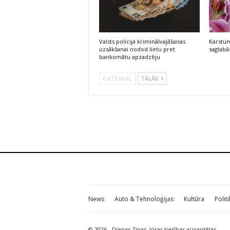
Valsts policija kriminālvajāšanas
Karstum
uzsākšanai nodod lietu pret
saglabās
bankomātu apzadzēju
ATPAKAĻ
TĀLĀK
News
Auto & Tehnoloģijas
Kultūra
Polit
© 2026 - Dienas Ziņas. Visas tiesības aizsargātas.