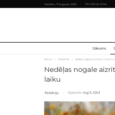
Par Dienas Ziņas
Svētdien, 9 Augusts, 2026
Sākums
Sākums
Sabiedrība
Nedēļas nogale aizritēs ar lietainu 
Nedēļas nogale aizrit
laiku
Atjaunots
Aug 9, 2024
Redakcija