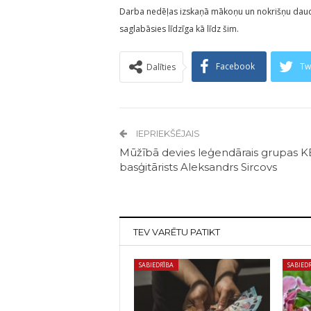
Darba nedēļas izskaņā mākoņu un nokrišņu daudzu
saglabāsies līdzīga kā līdz šim.
Facebook
Tw
Dalīties
IEPRIEKŠĒJAIS
Mūžībā devies leģendārais grupas K
basģitārists Aleksandrs Sircovs
TEV VARĒTU PATIKT
SABIEDRĪBA
SABIED