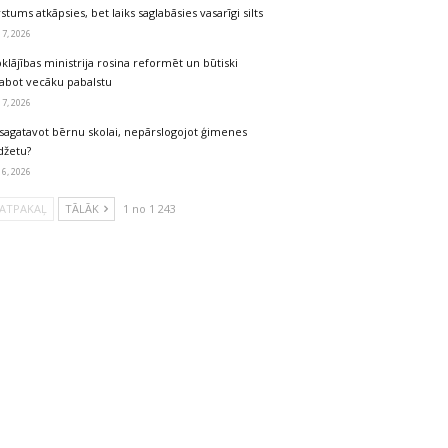
stums atkāpsies, bet laiks saglabāsies vasarīgi silts
 7, 2026
klājības ministrija rosina reformēt un būtiski
labot vecāku pabalstu
 7, 2026
sagatavot bērnu skolai, nepārslogojot ģimenes
džetu?
 6, 2026
ATPAKAĻ
TĀLĀK
1 no 1 243