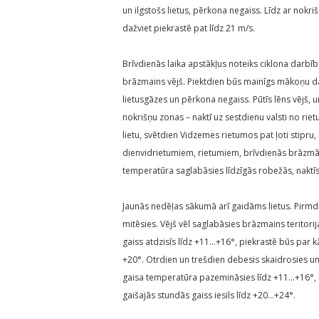
un ilgstošs lietus, pērkona negaiss. Līdz ar nokr
dažviet piekrastē pat līdz 21 m/s.
Brīvdienās laika apstākļus noteiks ciklona darbīb
brāzmains vējš. Piektdien būs mainīgs mākoņu dau
lietusgāzes un pērkona negaiss. Pūtīs lēns vējš, u
nokrišņu zonas – naktī uz sestdienu valsti no ri
lietu, svētdien Vidzemes rietumos pat ļoti stipru,
dienvidrietumiem, rietumiem, brīvdienās brāzmās 
temperatūra saglabāsies līdzīgās robežās, naktīs
Jaunās nedēļas sākumā arī gaidāms lietus. Pirmdien
mitēsies. Vējš vēl saglabāsies brāzmains teritori
gaiss atdzisīs līdz +11…+16°, piekrastē būs par 
+20°. Otrdien un trešdien debesis skaidrosies un 
gaisa temperatūra pazemināsies līdz +11…+16°, 
gaišajās stundās gaiss iesils līdz +20…+24°.