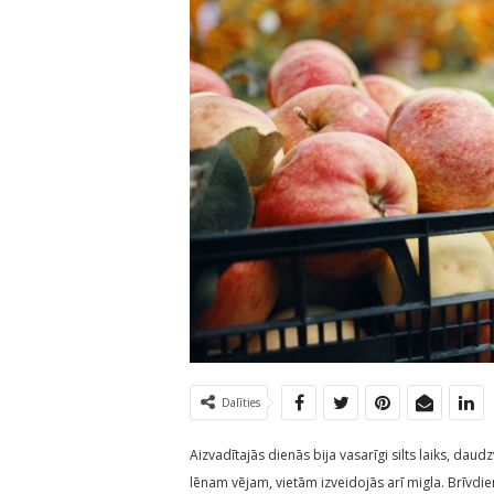
Dalīties
Aizvadītajās dienās bija vasarīgi silts laiks, daudz
lēnam vējam, vietām izveidojās arī migla. Brīvdie