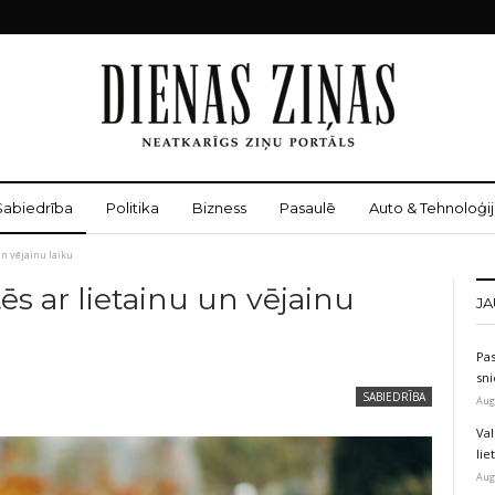
Sabiedrība
Politika
Bizness
Pasaulē
Auto & Tehnoloģij
un vējainu laiku
ēs ar lietainu un vējainu
JA
Pas
sni
SABIEDRĪBA
Aug
Val
li
Aug