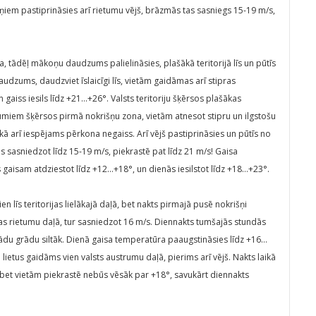
išņiem pastiprināsies arī rietumu vējš, brāzmās tas sasniegs 15-19 m/s,
a, tādēļ mākoņu daudzums palielināsies, plašākā teritorijā līs un pūtīs
dzums, daudzviet īslaicīgi līs, vietām gaidāmas arī stipras
n gaiss iesils līdz +21…+26°. Valsts teritoriju šķērsos plašākas
etumiem šķērsos pirmā nokrišņu zona, vietām atnesot stipru un ilgstošu
 kā arī iespējams pērkona negaiss. Arī vējš pastiprināsies un pūtīs no
sasniedzot līdz 15-19 m/s, piekrastē pat līdz 21 m/s! Gaisa
 gaisam atdziestot līdz +12…+18°, un dienās iesilstot līdz +18…+23°.
 līs teritorijas lielākajā daļā, bet nakts pirmajā pusē nokrišņi
jas rietumu daļā, tur sasniedzot 16 m/s. Diennakts tumšajās stundās
kādu grādu siltāk. Dienā gaisa temperatūra paaugstināsies līdz +16…
lietus gaidāms vien valsts austrumu daļā, pierims arī vējš. Nakts laikā
bet vietām piekrastē nebūs vēsāk par +18°, savukārt diennakts