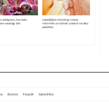
s atkāpsies, bet laiks
Labklājības ministrija rosina
ies vasarīgi silts
reformēt un būtiski uzlabot vecāku
pabalstu
ika
Bizness
Pasaulē
Sabiedrība