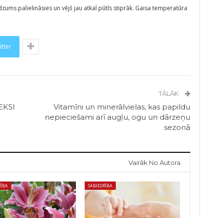
ms palielināsies un vējš jau atkal pūtīs stiprāk. Gaisa temperatūra
itter
TĀLĀK
EKSI
Vitamīni un minerālvielas, kas papildu
nepieciešami arī augļu, ogu un dārzeņu
sezonā
Vairāk No Autora
RĪBA
SABIEDRĪBA