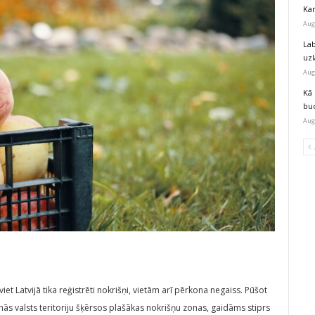
Kar
Aug
Lab
uz
Aug
Kā 
bu
Aug
viet Latvijā tika reģistrēti nokrišņi, vietām arī pērkona negaiss. Pūšot
nās valsts teritoriju šķērsos plašākas nokrišņu zonas, gaidāms stiprs