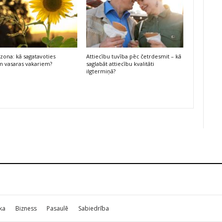
ezona: kā sagatavoties
Attiecību tuvība pēc četrdesmit – kā
m vasaras vakariem?
saglabāt attiecību kvalitāti
ilgtermiņā?
ika
Bizness
Pasaulē
Sabiedrība