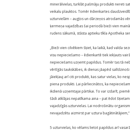
minerālvielas, turklāt pašmāju produkti nereti sat
veikalu plauktos. Tomēr ēdienkartes daudzveidī
uzturvielām – augļos un dārzeņos atrodamās vērt
ķermeņa vajadzības šai periodā bieži vien mainās 
rudens sākumā, stāsta aptieku tīkla Apotheka serti
„Bieži vien cilvēkiem šķiet, ka laikā, kad valda 
visu nepieciešamo – ēdienkartē tiek iekļauts vai
nepieciešams uzņemt papildus. Tomēr tas tā nebū
vērtīgās taukskābes, ik dienas jāapēd salīdzinoš
jāiekļauj arī citi produkti, kas satur vielas, ko
piena produkti. Lai pārliecinātos, ka nepieciešam
ikdienā uzņemtajai pārtikai. To var izdarīt, piem
šādi atklājas nepatīkama aina – pat ēdot šķietami 
vajadzīgās uzturvielas. Lai nodrošinātu organis
nevajadzētu aizmirst par uztura bagātinātājiem,” 
5 uzturvielas, ko vēlams lietot papildus arī vasar