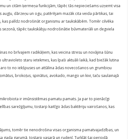
stēmu un citām ķermeņa funkcijām, tāpēc tās nepieciešams uzņemt visa
 augļu, dārzeņu un ogu, patērējam mazāk cita veida pārtikas, tai
tus, kas palīdz nodrošināt organismu ar taukskābēm. Tomēr cilvēka
ras sezonā, tāpēc taukskābju nodrošinātie būvmateriāli un degviela
ūnas no brīvajiem radikāļiem, kas veicina stresu un novājina šūnu
ultravioleto staru ietekmes, kas īpaši aktuāli laikā, kad biežāk lutina
, baro to no iekšpuses un attālina ādas novecošanos un grumbiņu
omātus, brokoļus, spinātus, avokado, mango un kivi, taču saulainajā
 mikrobiota ir imūnsistēmas pamatu pamats. Ja par to pienācīgi
lības sarežģījumu, tostarp kaitīgo ādas baktēriju vairošanos, kas
dinājums, tomēr tie nenodrošina visas organisma pamatvajadzības, un
isa gada garumā, tostarp vasarā un rudenī. Turklāt šai periodā