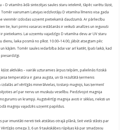
u – D vitamīns ādā sintezējas saules staru ietekmē, tāpēc varētu šķist,
m. Tomēr vairumam Latvijas iedzīvotāju D vitamīna līmenis visa gada
 ne vienmēr izdodas uzņemt pietiekamā daudzumā. Ar pārliecību
ien tie, kuri pirms vasaras iestāšanās ir veikuši analīzes un ieguvuši
ir pietiekams. Lai uzņemtu vajadzīgo D vitamīna devu ar UV staru
ru dienu, laika posmā no plkst. 10.00–14.00, jābūt atsegtam pēc
 kājām. Tomēr saules iedarbība ādai var arī kaitēt, īpaši laikā, kad
 piesardzīgi.
ļūst aktīvāks – vairāk uzturamies ārpus telpām, palielinās fiziskā
t gaisa temperatūra ir gana augsta, un tā rezultātā ķermenis
 izdalās arī vērtīgās minerālvielas, tostarp magnijs, kas ķermenī
ējoties arī par nervu un muskuļu veselību. Piedzīvojot magnija
ogurums un krampji. Augstvērtīgi magnija avoti ir sēklas, rieksti un
eriodā magniju vajadzēs uzņemt papildus.
r imunitāti nereti tiek atstātas otrajā plānā, šeit vietā stāsts par
. Vērtīgās omega 3, 6 un 9 taukskābes rūpējas kā par smadzeņu