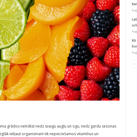
Kar
Aug
Lab
uz
Aug
Kā 
bu
Aug
uma grādos netrūkst nedz svaigu augļu un ogu, nedz gardu sezonas
 vieglāk iekļaut organismam tik nepieciešamos vitamīnus un