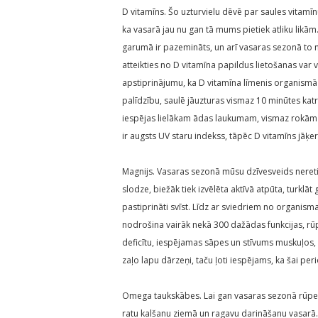
D vitamīns. Šo uzturvielu dēvē par saules vitamīn
ka vasarā jau nu gan tā mums pietiek atliku likā
garumā ir pazemināts, un arī vasaras sezonā to
atteikties no D vitamīna papildus lietošanas var v
apstiprinājumu, ka D vitamīna līmenis organismā 
palīdzību, saulē jāuzturas vismaz 10 minūtes kat
iespējas lielākam ādas laukumam, vismaz rokām un
ir augsts UV staru indekss, tāpēc D vitamīns jāķer
Magnijs. Vasaras sezonā mūsu dzīvesveids nereti k
slodze, biežāk tiek izvēlēta aktīvā atpūta, turklā
pastiprināti svīst. Līdz ar sviedriem no organisma
nodrošina vairāk nekā 300 dažādas funkcijas, rūp
deficītu, iespējamas sāpes un stīvums muskuļos, n
zaļo lapu dārzeņi, taču ļoti iespējams, ka šai p
Omega taukskābes. Lai gan vasaras sezonā rūpes pa
ratu kalšanu ziemā un ragavu darināšanu vasarā