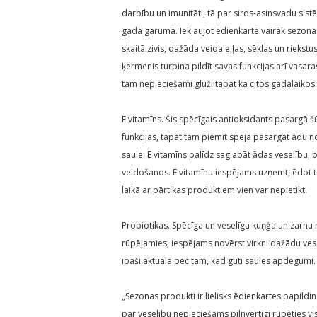
darbību un imunitāti, tā par sirds-asinsvadu si
gada garumā. Iekļaujot ēdienkartē vairāk sezonas
skaitā zivis, dažāda veida eļļas, sēklas un rieks
ķermenis turpina pildīt savas funkcijas arī vasa
tam nepieciešami gluži tāpat kā citos gadalaikos.
E vitamīns. Šis spēcīgais antioksidants pasargā š
funkcijas, tāpat tam piemīt spēja pasargāt ādu no 
saule. E vitamīns palīdz saglabāt ādas veselību
veidošanos. E vitamīnu iespējams uzņemt, ēdot t
laikā ar pārtikas produktiem vien var nepietikt.
Probiotikas. Spēcīga un veselīga kuņģa un zarnu
rūpējamies, iespējams novērst virkni dažādu vese
īpaši aktuāla pēc tam, kad gūti saules apdegumi.
„Sezonas produkti ir lielisks ēdienkartes papil
par veselību nepieciešams pilnvērtīgi rūpēties v