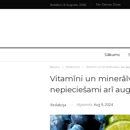
Par Dienas Ziņas
Sestdien, 8 Augusts, 2026
Sākums
Sākums
Dzīvesstils
Vitamīni un minerālvielas, kas pap
Vitamīni un minerālv
nepieciešami arī au
Atjaunots
Aug 9, 2024
Redakcija