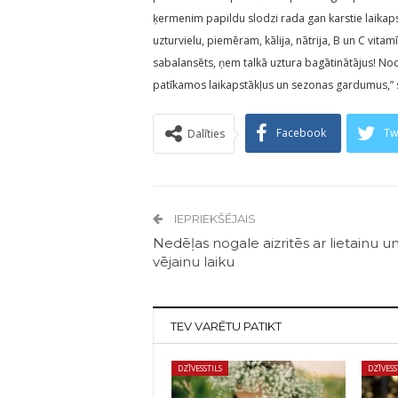
ķermenim papildu slodzi rada gan karstie laikapst
uzturvielu, piemēram, kālija, nātrija, B un C vitamī
sabalansēts, ņem talkā uztura bagātinātājus! No
patīkamos laikapstākļus un sezonas gardumus,” s
Facebook
Tw
Dalīties
IEPRIEKŠĒJAIS
Nedēļas nogale aizritēs ar lietainu u
vējainu laiku
TEV VARĒTU PATIKT
DZĪVESSTILS
DZĪVESS