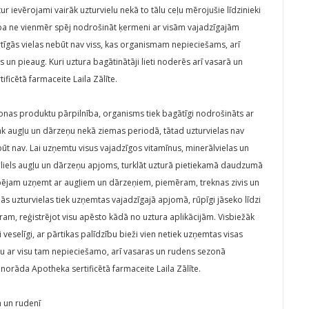
ur ievērojami vairāk uzturvielu nekā to tālu ceļu mērojušie līdzinieki
ba ne vienmēr spēj nodrošināt ķermeni ar visām vajadzīgajām
īgās vielas nebūt nav viss, kas organismam nepieciešams, arī
un pieaug. Kuri uztura bagātinātāji lieti noderēs arī vasarā un
ficētā farmaceite Laila Zālīte.
sezonas produktu pārpilnība, organisms tiek bagātīgi nodrošināts ar
rāk augļu un dārzeņu nekā ziemas periodā, tātad uzturvielas nav
t nav. Lai uzņemtu visus vajadzīgos vitamīnus, minerālvielas un
i liels augļu un dārzeņu apjoms, turklāt uzturā pietiekamā daudzumā
 nespējam uzņemt ar augļiem un dārzeņiem, piemēram, treknas zivis un
ās uzturvielas tiek uzņemtas vajadzīgajā apjomā, rūpīgi jāseko līdzi
ēram, reģistrējot visu apēsto kādā no uztura aplikācijām. Visbiežāk
veselīgi, ar pārtikas palīdzību bieži vien netiek uzņemtas visas
mu ar visu tam nepieciešamo, arī vasaras un rudens sezonā
norāda Apotheka sertificētā farmaceite Laila Zālīte.
ā un rudenī