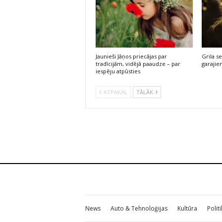
Jaunieši Jāņos priecājas par
Grila s
tradīcijām, vidējā paaudze – par
garajie
iespēju atpūsties
ATPAKAĻ
TĀLĀK
News
Auto & Tehnoloģijas
Kultūra
Polit