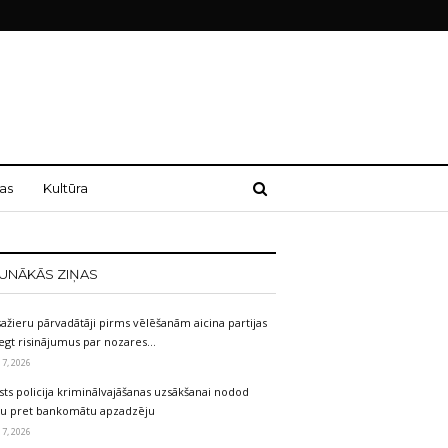
as
Kultūra
UNĀKĀS ZIŅAS
ažieru pārvadātāji pirms vēlēšanām aicina partijas
egt risinājumus par nozares…
 7, 2026
sts policija kriminālvajāšanas uzsākšanai nodod
etu pret bankomātu apzadzēju
 7, 2026