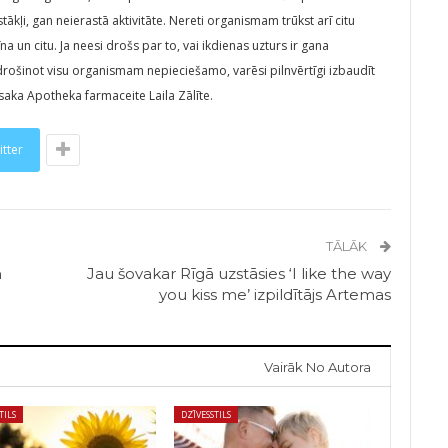
ākļi, gan neierastā aktivitāte. Nereti organismam trūkst arī citu
na un citu. Ja neesi drošs par to, vai ikdienas uzturs ir gana
drošinot visu organismam nepieciešamo, varēsi pilnvērtīgi izbaudīt
aka Apotheka farmaceite Laila Zālīte.
itter
TĀLĀK
n
Jau šovakar Rīgā uzstāsies ‘I like the way
you kiss me’ izpildītājs Artemas
Vairāk No Autora
TILS
DZĪVESSTILS