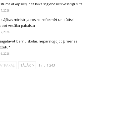
stums atkāpsies, bet laiks saglabāsies vasarīgi silts
 7, 2026
klājības ministrija rosina reformēt un būtiski
labot vecāku pabalstu
 7, 2026
sagatavot bērnu skolai, nepārslogojot ģimenes
džetu?
 6, 2026
ATPAKAĻ
TĀLĀK
1 no 1 243