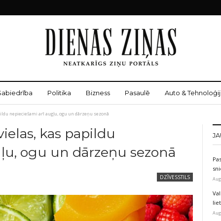
Sabiedrība
Politika
Bizness
Pasaulē
Auto & Tehnoloģij
ildu nepieciešami arī augļu, ogu un dārzeņu sezonā
ielas, kas papildu
JA
gļu, ogu un dārzeņu sezonā
Pas
sni
DZĪVESSTILS
Aug
Val
li
Aug