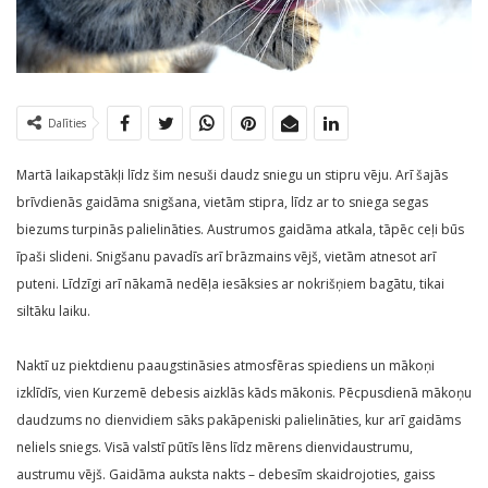
Dalīties
Martā laikapstākļi līdz šim nesuši daudz sniegu un stipru vēju. Arī šajās
brīvdienās gaidāma snigšana, vietām stipra, līdz ar to sniega segas
biezums turpinās palielināties. Austrumos gaidāma atkala, tāpēc ceļi būs
īpaši slideni. Snigšanu pavadīs arī brāzmains vējš, vietām atnesot arī
puteni. Līdzīgi arī nākamā nedēļa iesāksies ar nokrišņiem bagātu, tikai
siltāku laiku.
Naktī uz piektdienu paaugstināsies atmosfēras spiediens un mākoņi
izklīdīs, vien Kurzemē debesis aizklās kāds mākonis. Pēcpusdienā mākoņu
daudzums no dienvidiem sāks pakāpeniski palielināties, kur arī gaidāms
neliels sniegs. Visā valstī pūtīs lēns līdz mērens dienvidaustrumu,
austrumu vējš. Gaidāma auksta nakts – debesīm skaidrojoties, gaiss