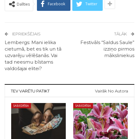
Facebook
Twitter
Dalīties
IEPRIEKŠĒJAIS
TĀLĀK
Lembergs: Mani ielika
Festivāls “Saldus Saule”
cietumā, bet es tik un tā
izziņo pirmos
uzvarēju vēlēšanās. Vai
māksliniekus
tad neesmu bīstams
valdošajai elitei?
TEV VARĒTU PATIKT
Vairāk No Autora
SABIEDRĪBA
SABIEDRĪBA