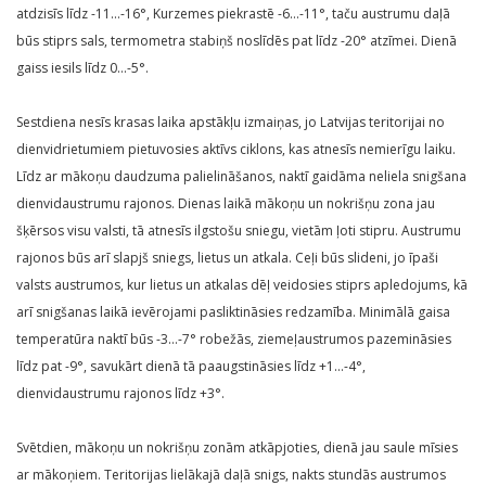
atdzisīs līdz -11…-16°, Kurzemes piekrastē -6…-11°, taču austrumu daļā
būs stiprs sals, termometra stabiņš noslīdēs pat līdz -20° atzīmei. Dienā
gaiss iesils līdz 0…-5°.
Sestdiena nesīs krasas laika apstākļu izmaiņas, jo Latvijas teritorijai no
dienvidrietumiem pietuvosies aktīvs ciklons, kas atnesīs nemierīgu laiku.
Līdz ar mākoņu daudzuma palielināšanos, naktī gaidāma neliela snigšana
dienvidaustrumu rajonos. Dienas laikā mākoņu un nokrišņu zona jau
šķērsos visu valsti, tā atnesīs ilgstošu sniegu, vietām ļoti stipru. Austrumu
rajonos būs arī slapjš sniegs, lietus un atkala. Ceļi būs slideni, jo īpaši
valsts austrumos, kur lietus un atkalas dēļ veidosies stiprs apledojums, kā
arī snigšanas laikā ievērojami pasliktināsies redzamība. Minimālā gaisa
temperatūra naktī būs -3…-7° robežās, ziemeļaustrumos pazemināsies
līdz pat -9°, savukārt dienā tā paaugstināsies līdz +1…-4°,
dienvidaustrumu rajonos līdz +3°.
Svētdien, mākoņu un nokrišņu zonām atkāpjoties, dienā jau saule mīsies
ar mākoņiem. Teritorijas lielākajā daļā snigs, nakts stundās austrumos