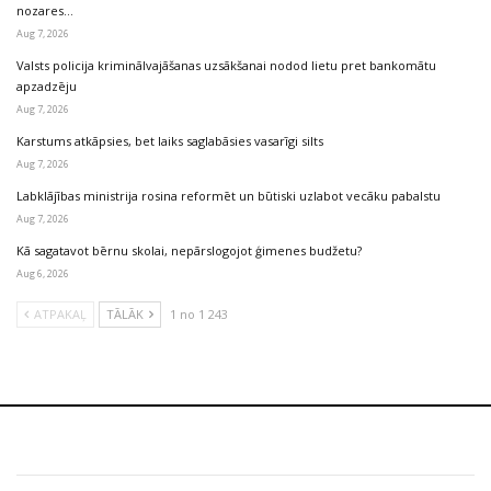
nozares…
Aug 7, 2026
Valsts policija kriminālvajāšanas uzsākšanai nodod lietu pret bankomātu
apzadzēju
Aug 7, 2026
Karstums atkāpsies, bet laiks saglabāsies vasarīgi silts
Aug 7, 2026
Labklājības ministrija rosina reformēt un būtiski uzlabot vecāku pabalstu
Aug 7, 2026
Kā sagatavot bērnu skolai, nepārslogojot ģimenes budžetu?
Aug 6, 2026
ATPAKAĻ
TĀLĀK
1 no 1 243