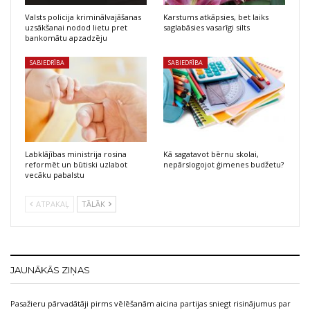
Valsts policija kriminālvajāšanas
Karstums atkāpsies, bet laiks
uzsākšanai nodod lietu pret
saglabāsies vasarīgi silts
bankomātu apzadzēju
SABIEDRĪBA
SABIEDRĪBA
Labklājības ministrija rosina
Kā sagatavot bērnu skolai,
reformēt un būtiski uzlabot
nepārslogojot ģimenes budžetu?
vecāku pabalstu
ATPAKAĻ
TĀLĀK
JAUNĀKĀS ZIŅAS
Pasažieru pārvadātāji pirms vēlēšanām aicina partijas sniegt risinājumus par