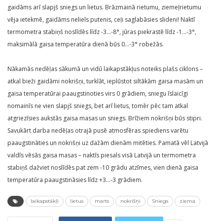
gaidāms arī slapjš sniegs un lietus. Brāzmainā rietumu, ziemeļrietumu
vēja ietekmē, gaidāms neliels putenis, ceļi saglabāsies slideni! Naktī
termometra stabiņš noslīdēs līdz -3…-8°, jūras piekrastē līdz -1…-3°,
maksimālā gaisa temperatūra dienā būs 0…-3° robežās.
Nākamās nedēļas sākumā un vidū laikapstākļus noteiks plašs ciklons –
atkal bieži gaidāmi nokrišņi, turklāt, ieplūstot siltākām gaisa masām un
gaisa temperatūrai paaugstinoties virs 0 grādiem, sniegu īslaicīgi
nomainīs ne vien slapjš sniegs, bet arī lietus, tomēr pēc tam atkal
atgriezīsies aukstās gaisa masas un sniegs. Brīžiem nokrišņi būs stipri.
Savukārt darba nedēļas otrajā pusē atmosfēras spiediens varētu
paaugstināties un nokrišņi uz dažām dienām mitēties. Pamatā vēl Latvijā
valdīs vēsās gaisa masas – naktīs piesals visā Latvijā un termometra
stabiņš dažviet noslīdēs pat zem -10 grādu atzīmes, vien dienā gaisa
temperatūra paaugstināsies līdz +3…-3 grādiem.
laikapstākļi
lietus
marts
nokrišņi
Sniegs
ziema