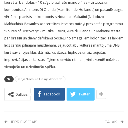
laureāts, bandolas – 10 stīgu brazīliešu mandolīnas – virtuozs un
komponists Amiltons Di Olanda (Hamilton de Hollanda) un pasaulē augsti
vērtētais pianists un komponists Nduduzo Makatini (Nduduzo
Makhathini). Pasaules koncerttūres ietvaros mūziķi prezentēs programmu
“Routes of Discovery” – muzikālu svītu, kurā di Olanda un Makatini stāsta
par brazīļu un dienvidāfrikāņu odiseju no smagajiem kolonizācijas laikiem
līdz cerību pilnajām mūsdienām. Sajaucot abu kultūras mantojuma DNS,
kurā savienojas klasiskā mūzika, džezs, hiphops un aizraujošas
improvizācijas ar karstasinīgiem dienvidu ritmiem, viņi akcentē mūzikas
vienojošo un dziedinošo spēku.
sērija “Pasaule Lielajā dzintarā”
Facebook
Twitter
Dalīties
IEPRIEKŠĒJAIS
TĀLĀK