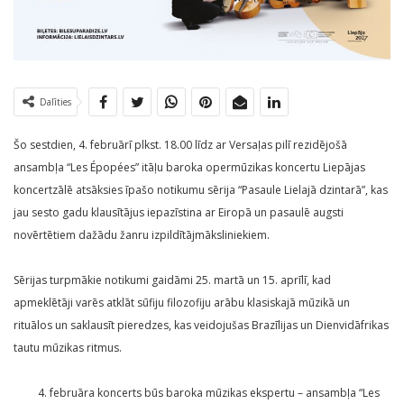
Dalīties
Šo sestdien, 4. februārī plkst. 18.00 līdz ar Versaļas pilī rezidējošā
ansambļa “Les Épopées” itāļu baroka opermūzikas koncertu Liepājas
koncertzālē atsāksies īpašo notikumu sērija “Pasaule Lielajā dzintarā”, kas
jau sesto gadu klausītājus iepazīstina ar Eiropā un pasaulē augsti
novērtētiem dažādu žanru izpildītājmāksliniekiem.
Sērijas turpmākie notikumi gaidāmi 25. martā un 15. aprīlī, kad
apmeklētāji varēs atklāt sūfiju filozofiju arābu klasiskajā mūzikā un
rituālos un saklausīt pieredzes, kas veidojušas Brazīlijas un Dienvidāfrikas
tautu mūzikas ritmus.
februāra koncerts būs baroka mūzikas ekspertu – ansambļa “Les