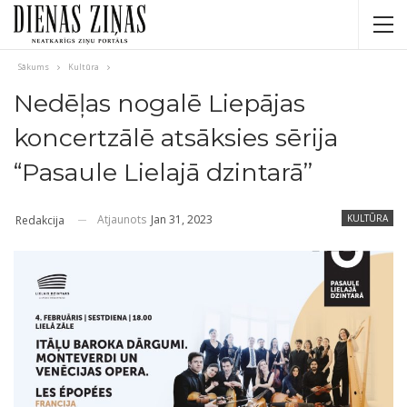
Sākums
Kultūra
Nedēļas nogalē Liepājas
koncertzālē atsāksies sērija
“Pasaule Lielajā dzintarā”
Atjaunots
Jan 31, 2023
KULTŪRA
Redakcija