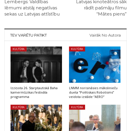
Lembergs: Valdības
Latvijas kinoteātros sāk
lēmumi atstāj negatīvas
rādīt pašmāju filmu
sekas uz Latvijas attīstību
“Mātes piens”
TEV VARĒTU PATIKT
Vairāk No Autora
KULTŪRA
KULTŪRA
Izziņota 26. Starptautiskā Baha
LNMM norisināsies mākslinieču
kamermūzikas festivāla
dueta “Poētiskais Robotisms”
programma
veidota izstāde “AERO”
KULTŪRA
KULTŪRA