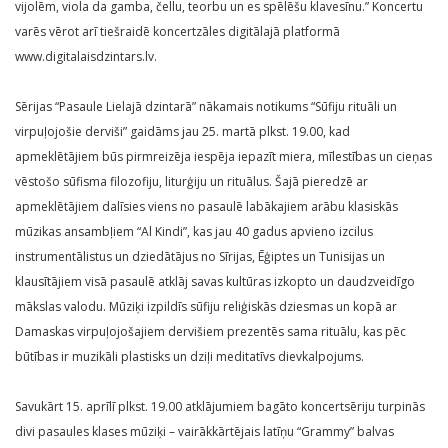
vijolēm, viola da gamba, čellu, teorbu un es spēlēšu klavesīnu.” Koncertu
varēs vērot arī tiešraidē koncertzāles digitālajā platformā
www.digitalaisdzintars.lv.
Sērijas “Pasaule Lielajā dzintarā” nākamais notikums “Sūfiju rituāli un
virpuļojošie derviši” gaidāms jau 25. martā plkst. 19.00, kad
apmeklētājiem būs pirmreizēja iespēja iepazīt miera, mīlestības un cieņas
vēstošo sūfisma filozofiju, liturģiju un rituālus. Šajā pieredzē ar
apmeklētājiem dalīsies viens no pasaulē labākajiem arābu klasiskās
mūzikas ansambļiem “Al Kindi”, kas jau 40 gadus apvieno izcilus
instrumentālistus un dziedātājus no Sīrijas, Ēģiptes un Tunisijas un
klausītājiem visā pasaulē atklāj savas kultūras izkopto un daudzveidīgo
mākslas valodu. Mūziķi izpildīs sūfiju reliģiskās dziesmas un kopā ar
Damaskas virpuļojošajiem dervišiem prezentēs sama rituālu, kas pēc
būtības ir muzikāli plastisks un dziļi meditatīvs dievkalpojums.
Savukārt 15. aprīlī plkst. 19.00 atklājumiem bagāto koncertsēriju turpinās
divi pasaules klases mūziķi – vairākkārtējais latīņu “Grammy” balvas