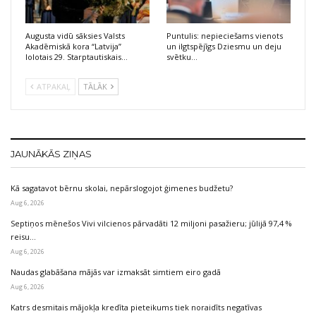
Augusta vidū sāksies Valsts
Puntulis: nepieciešams vienots
Akadēmiskā kora “Latvija”
un ilgtspējīgs Dziesmu un deju
lolotais 29. Starptautiskais…
svētku…
ATPAKAĻ
TĀLĀK
JAUNĀKĀS ZIŅAS
Kā sagatavot bērnu skolai, nepārslogojot ģimenes budžetu?
Aug 6, 2026
Septiņos mēnešos Vivi vilcienos pārvadāti 12 miljoni pasažieru; jūlijā 97,4 %
reisu…
Aug 6, 2026
Naudas glabāšana mājās var izmaksāt simtiem eiro gadā
Aug 6, 2026
Katrs desmitais mājokļa kredīta pieteikums tiek noraidīts negatīvas