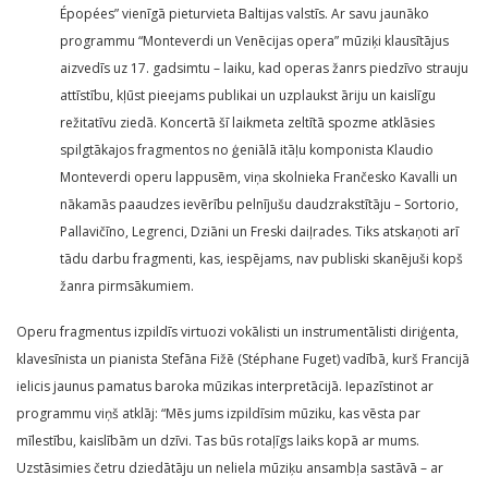
Épopées” vienīgā pieturvieta Baltijas valstīs. Ar savu jaunāko
programmu “Monteverdi un Venēcijas opera” mūziķi klausītājus
aizvedīs uz 17. gadsimtu – laiku, kad operas žanrs piedzīvo strauju
attīstību, kļūst pieejams publikai un uzplaukst āriju un kaislīgu
režitatīvu ziedā. Koncertā šī laikmeta zeltītā spozme atklāsies
spilgtākajos fragmentos no ģeniālā itāļu komponista Klaudio
Monteverdi operu lappusēm, viņa skolnieka Frančesko Kavalli un
nākamās paaudzes ievērību pelnījušu daudzrakstītāju – Sortorio,
Pallavičīno, Legrenci, Dziāni un Freski daiļrades. Tiks atskaņoti arī
tādu darbu fragmenti, kas, iespējams, nav publiski skanējuši kopš
žanra pirmsākumiem.
Operu fragmentus izpildīs virtuozi vokālisti un instrumentālisti diriģenta,
klavesīnista un pianista Stefāna Fižē (Stéphane Fuget) vadībā, kurš Francijā
ielicis jaunus pamatus baroka mūzikas interpretācijā. Iepazīstinot ar
programmu viņš atklāj: “Mēs jums izpildīsim mūziku, kas vēsta par
mīlestību, kaislībām un dzīvi. Tas būs rotaļīgs laiks kopā ar mums.
Uzstāsimies četru dziedātāju un neliela mūziķu ansambļa sastāvā – ar