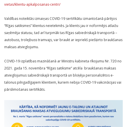
vietas/klientu-apkalposanas-centri/
Valdības noteiktās izmaiņas COVID-19 sertifikātu izmantošanā pārējos
“Rīgas satiksmes” klientus neietekmēs. Ja klients jau ir noformējis atlaižu
saņēmēja statusu, tad arī turpmāk tas Rīgas sabiedriskajā transportā –
autobuss, trolejbuss tramvajs, var braukt ar iepriekš piešķirto braukšanas
maksas atvieglojumu.
COVID-19 izplatības mazināšanā ar Ministru kabineta rīkojumu Nr. 720 no
2021. gada 15. novembra “Rīgas satiksme” atcēla braukšanas maksas
atvieglojumus sabiedriskajā transportā un bloķēja personalizētos e-
talonus pilngadīgajiem klientiem, kuriem nebija COVID-19 vakcinācijas vai
pārslimošanas sertifikāts.