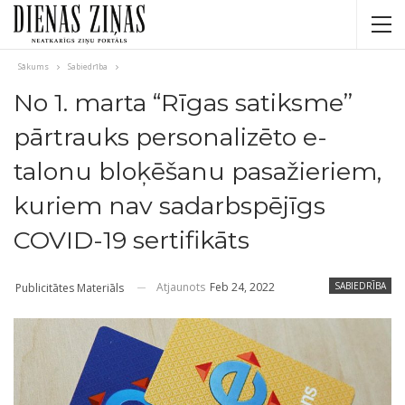
Sākums
Sabiedrība
No 1. marta “Rīgas satiksme”
pārtrauks personalizēto e-
talonu bloķēšanu pasažieriem,
kuriem nav sadarbspējīgs
COVID-19 sertifikāts
Atjaunots
Feb 24, 2022
SABIEDRĪBA
Publicitātes Materiāls