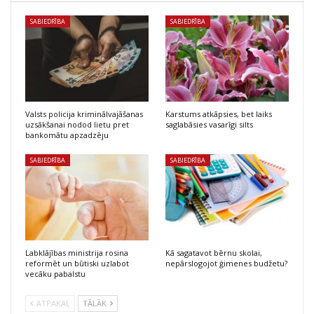
SABIEDRĪBA
SABIEDRĪBA
Valsts policija kriminālvajāšanas
Karstums atkāpsies, bet laiks
uzsākšanai nodod lietu pret
saglabāsies vasarīgi silts
bankomātu apzadzēju
SABIEDRĪBA
SABIEDRĪBA
Labklājības ministrija rosina
Kā sagatavot bērnu skolai,
reformēt un būtiski uzlabot
nepārslogojot ģimenes budžetu?
vecāku pabalstu
ATPAKAĻ
TĀLĀK