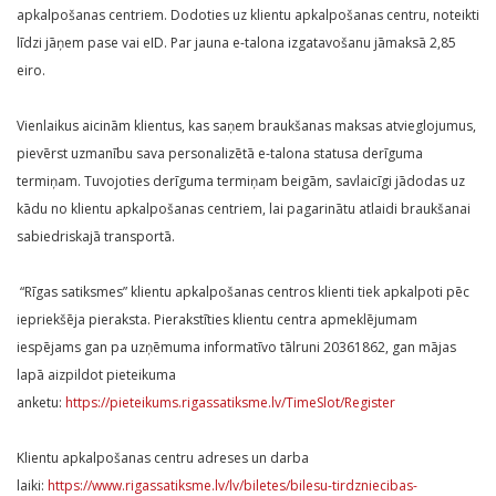
apkalpošanas centriem. Dodoties uz klientu apkalpošanas centru, noteikti
līdzi jāņem pase vai eID. Par jauna e-talona izgatavošanu jāmaksā 2,85
eiro.
Vienlaikus aicinām klientus, kas saņem braukšanas maksas atvieglojumus,
pievērst uzmanību sava personalizētā e-talona statusa derīguma
termiņam. Tuvojoties derīguma termiņam beigām, savlaicīgi jādodas uz
kādu no klientu apkalpošanas centriem, lai pagarinātu atlaidi braukšanai
sabiedriskajā transportā.
“Rīgas satiksmes” klientu apkalpošanas centros klienti tiek apkalpoti pēc
iepriekšēja pieraksta. Pierakstīties klientu centra apmeklējumam
iespējams gan pa uzņēmuma informatīvo tālruni 20361862, gan mājas
lapā aizpildot pieteikuma
anketu:
https://pieteikums.rigassatiksme.lv/TimeSlot/Register
Klientu apkalpošanas centru adreses un darba
laiki:
https://www.rigassatiksme.lv/lv/biletes/bilesu-tirdzniecibas-