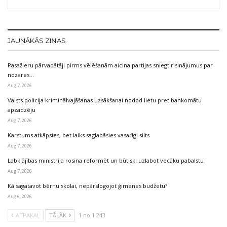
JAUNĀKĀS ZIŅAS
Pasažieru pārvadātāji pirms vēlēšanām aicina partijas sniegt risinājumus par
nozares…
Aug 7, 2026
Valsts policija kriminālvajāšanas uzsākšanai nodod lietu pret bankomātu
apzadzēju
Aug 7, 2026
Karstums atkāpsies, bet laiks saglabāsies vasarīgi silts
Aug 7, 2026
Labklājības ministrija rosina reformēt un būtiski uzlabot vecāku pabalstu
Aug 7, 2026
Kā sagatavot bērnu skolai, nepārslogojot ģimenes budžetu?
Aug 6, 2026
ATPAKAĻ
TĀLĀK
1 no 1 243