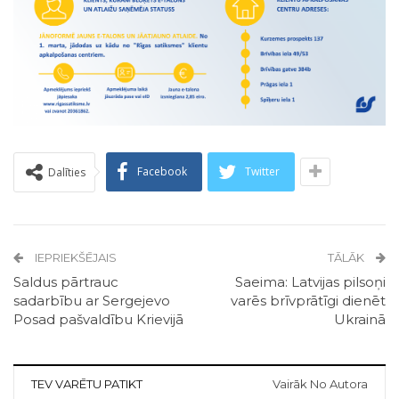
Facebook
Twitter
Dalīties
IEPRIEKŠĒJAIS
TĀLĀK
Saldus pārtrauc
Saeima: Latvijas pilsoņi
sadarbību ar Sergejevo
varēs brīvprātīgi dienēt
Posad pašvaldību Krievijā
Ukrainā
TEV VARĒTU PATIKT
Vairāk No Autora