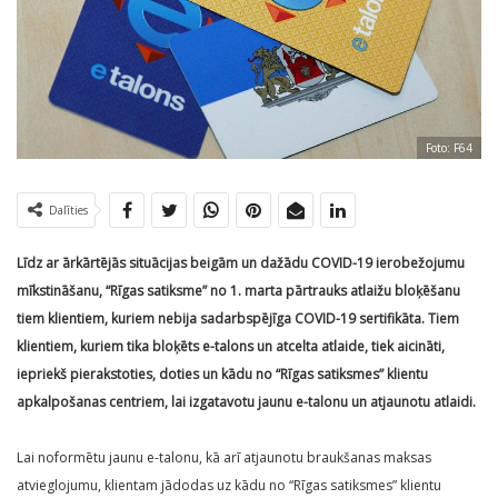
Foto: F64
Dalīties
Līdz ar ārkārtējās situācijas beigām un dažādu COVID-19 ierobežojumu
mīkstināšanu, “Rīgas satiksme” no 1. marta pārtrauks atlaižu bloķēšanu
tiem klientiem, kuriem nebija sadarbspējīga COVID-19 sertifikāta. Tiem
klientiem, kuriem tika bloķēts e-talons un atcelta atlaide, tiek aicināti,
iepriekš pierakstoties, doties un kādu no “Rīgas satiksmes” klientu
apkalpošanas centriem, lai izgatavotu jaunu e-talonu un atjaunotu atlaidi.
Lai noformētu jaunu e-talonu, kā arī atjaunotu braukšanas maksas
atvieglojumu, klientam jādodas uz kādu no “Rīgas satiksmes” klientu