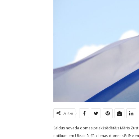
Dalīties
Saldus novada domes priekšsēdētājs Māris Zusts
notikumiem Ukrainā, šīs dienas domes sēdē vien