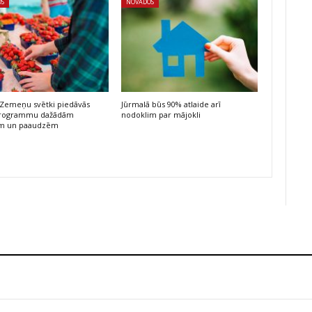
OS
NOVADOS
 Zemeņu svētki piedāvās
Jūrmalā būs 90% atlaide arī
programmu dažādām
nodoklim par mājokli
m un paaudzēm