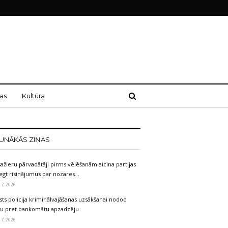
as
Kultūra
UNĀKĀS ZIŅAS
ažieru pārvadātāji pirms vēlēšanām aicina partijas
egt risinājumus par nozares…
 7, 2026
sts policija kriminālvajāšanas uzsākšanai nodod
etu pret bankomātu apzadzēju
 7, 2026