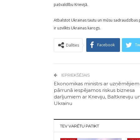
pašvaldību Krievijā.
Atbalstot Ukrainas tautu un mūsu sadraudzības p
ir uzvilkts Ukrainas karogs.
Facebook
Tw
Dalīties
IEPRIEKŠĒJAIS
Ekonomikas ministrs ar uzņēmējiem
pārrunā iespējamos riskus biznesa
darījumiem ar Krieviju, Baltkrieviju u
Ukrainu
TEV VARĒTU PATIKT