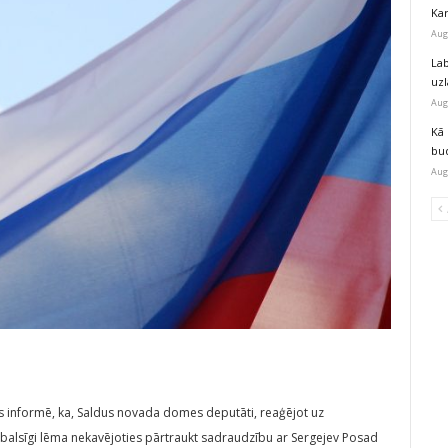
Kar
Aug
Lab
uz
Aug
Kā 
bu
Aug
 informē, ka, Saldus novada domes deputāti, reaģējot uz
balsīgi lēma nekavējoties pārtraukt sadraudzību ar Sergejev Posad