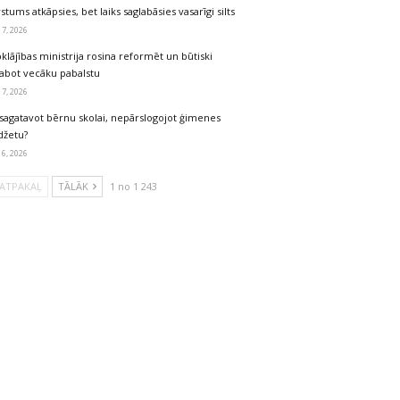
stums atkāpsies, bet laiks saglabāsies vasarīgi silts
 7, 2026
klājības ministrija rosina reformēt un būtiski
labot vecāku pabalstu
 7, 2026
sagatavot bērnu skolai, nepārslogojot ģimenes
džetu?
 6, 2026
ATPAKAĻ
TĀLĀK
1 no 1 243