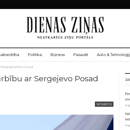
Sabiedrība
Politika
Bizness
Pasaulē
Auto & Tehnoloģij
o Posad pašvaldību Krievijā
arbību ar Sergejevo Posad
JA
Pas
sni
NOVADOS
Aug
Val
li
Aug