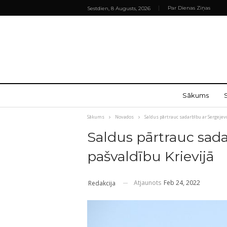
Par Dienas Ziņas
Sestdien, 8 Augusts, 2026
Sākums
Sākums
Novados
Saldus pārtrauc sadarbību ar Sergejev
Saldus pārtrauc sad
pašvaldību Krievijā
Atjaunots
Feb 24, 2022
Redakcija