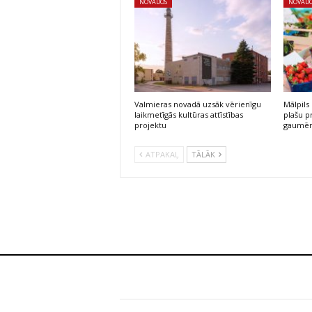
NOVADOS
NOVAD
Valmieras novadā uzsāk vērienīgu
Mālpils
laikmetīgās kultūras attīstības
plašu 
projektu
gaumē
ATPAKAĻ
TĀLĀK