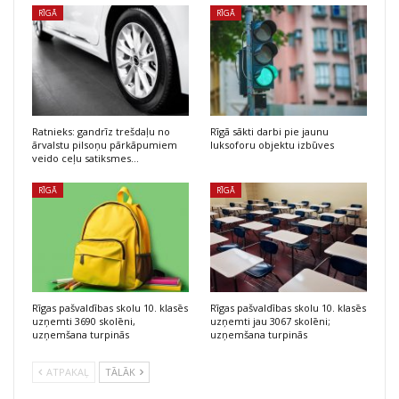
RĪGĀ
RĪGĀ
Ratnieks: gandrīz trešdaļu no
Rīgā sākti darbi pie jaunu
ārvalstu pilsoņu pārkāpumiem
luksoforu objektu izbūves
veido ceļu satiksmes…
RĪGĀ
RĪGĀ
Rīgas pašvaldības skolu 10. klasēs
Rīgas pašvaldības skolu 10. klasēs
uzņemti 3690 skolēni,
uzņemti jau 3067 skolēni;
uzņemšana turpinās
uzņemšana turpinās
ATPAKAĻ
TĀLĀK