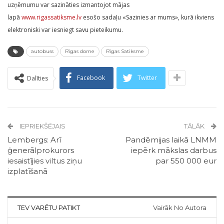
uzņēmumu var sazināties izmantojot mājas
lapā
www.rigassatiksme.lv
esošo sadaļu «Sazinies ar mums», kurā ikviens
elektroniski var iesniegt savu pieteikumu.
autobuss
Rīgas dome
Rīgas Satiksme
Facebook
Twitter
Dalīties
IEPRIEKŠĒJAIS
TĀLĀK
Lembergs: Arī
Pandēmijas laikā LNMM
ģenerālprokurors
iepērk mākslas darbus
iesaistījies viltus ziņu
par 550 000 eur
izplatīšanā
TEV VARĒTU PATIKT
Vairāk No Autora