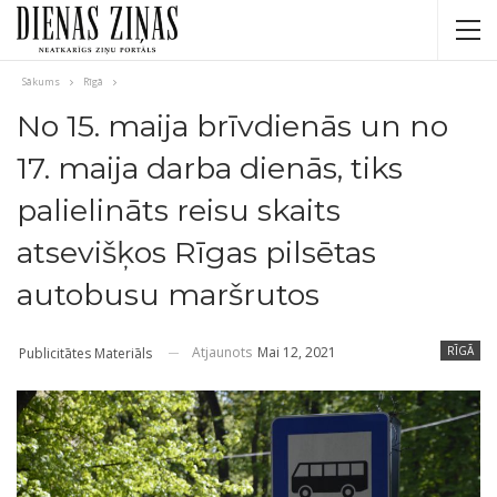
Sākums
Rīgā
No 15. maija brīvdienās un no
17. maija darba dienās, tiks
palielināts reisu skaits
atsevišķos Rīgas pilsētas
autobusu maršrutos
Atjaunots
Mai 12, 2021
RĪGĀ
Publicitātes Materiāls