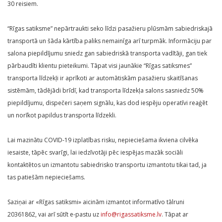
30 reisiem.
“Rīgas satiksme” nepārtraukti seko līdzi pasažieru plūsmām sabiedriskajā
transportā un šāda kārtība paliks nemainīga arī turpmāk. Informāciju par
salona piepildījumu sniedz gan sabiedriskā transporta vadītāji, gan tiek
pārbaudīti klientu pieteikumi. Tāpat visi jaunākie “Rīgas satiksmes”
transporta līdzekļi ir aprīkoti ar automātiskām pasažieru skaitīšanas
sistēmām, tādējādi brīdī, kad transporta līdzekļa salons sasniedz 50%
piepildījumu, dispečeri saņem signālu, kas dod iespēju operatīvi reaģēt
un norīkot papildus transporta līdzekli.
Lai mazinātu COVID-19 izplatības risku, nepieciešama ikviena cilvēka
iesaiste, tāpēc svarīgi, lai iedzīvotāji pēc iespējas mazāk sociāli
kontaktētos un izmantotu sabiedrisko transportu izmantotu tikai tad, ja
tas patiešām nepieciešams.
Saziņai ar «Rīgas satiksmi» aicinām izmantot informatīvo tālruni
20361862, vai arī sūtīt e-pastu uz
info@rigassatiksme.lv
. Tāpat ar