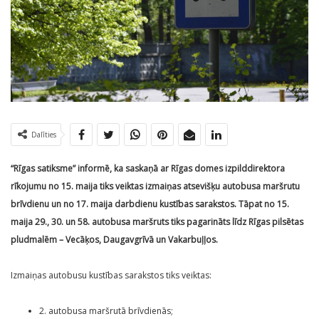
Dalīties
“Rīgas satiksme” informē, ka saskaņā ar Rīgas domes izpilddirektora
rīkojumu no 15. maija tiks veiktas izmaiņas atsevišķu autobusa maršrutu
brīvdienu un no 17. maija darbdienu kustības sarakstos. Tāpat no 15.
maija 29., 30. un 58. autobusa maršruts tiks pagarināts līdz Rīgas pilsētas
pludmalēm – Vecāķos, Daugavgrīvā un Vakarbuļļos.
Izmaiņas autobusu kustības sarakstos tiks veiktas:
2. autobusa maršrutā brīvdienās;