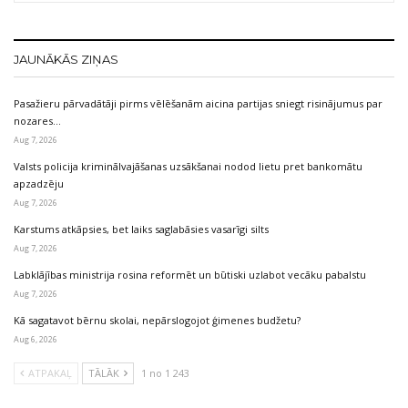
JAUNĀKĀS ZIŅAS
Pasažieru pārvadātāji pirms vēlēšanām aicina partijas sniegt risinājumus par
nozares…
Aug 7, 2026
Valsts policija kriminālvajāšanas uzsākšanai nodod lietu pret bankomātu
apzadzēju
Aug 7, 2026
Karstums atkāpsies, bet laiks saglabāsies vasarīgi silts
Aug 7, 2026
Labklājības ministrija rosina reformēt un būtiski uzlabot vecāku pabalstu
Aug 7, 2026
Kā sagatavot bērnu skolai, nepārslogojot ģimenes budžetu?
Aug 6, 2026
ATPAKAĻ
TĀLĀK
1 no 1 243