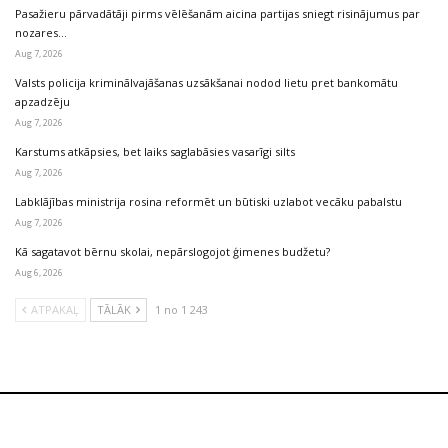
Pasažieru pārvadātāji pirms vēlēšanām aicina partijas sniegt risinājumus par
nozares…
Aug 7, 2026
Valsts policija kriminālvajāšanas uzsākšanai nodod lietu pret bankomātu
apzadzēju
Aug 7, 2026
Karstums atkāpsies, bet laiks saglabāsies vasarīgi silts
Aug 7, 2026
Labklājības ministrija rosina reformēt un būtiski uzlabot vecāku pabalstu
Aug 7, 2026
Kā sagatavot bērnu skolai, nepārslogojot ģimenes budžetu?
Aug 6, 2026
ATPAKAĻ
TĀLĀK
1 no 1 243