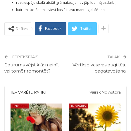
rast iespēju skolā atstāt grāmatas, ja nav jāpilda mājasdarbi;
katram skolēnam ieviest kastīti savu mantu glabāšanai.
Facebook
Twitter
Dalīties
IEPRIEKŠĒJAIS
TĀLĀK
Caurums vējstiklā: mainīt
Vērtīgie vasaras augi tēju
vai tomēr remontēt?
pagatavošanai
TEV VARĒTU PATIKT
Vairāk No Autora
DZĪVESSTILS
DZĪVESSTILS