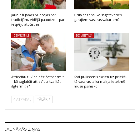
Jaunieši Jāņos priecājas par
Grila sezona: kā sagatavoties
tradīcijām, vidējā paaudze – par
garajiem vasaras vakariem?
iespēju atpūsties
DZĪVESSTILS
DZĪVESSTILS
Attiecību tuvība pēc četrdesmit
Kad pulkstenis skrien uz priekšu:
– kā saglabāt attiecību kvalitāti
kā vasaras laika maiņa ietekmē
ilgtermiņā?
mūsu psihisko…
ATPAKAĻ
TĀLĀK
JAUNĀKĀS ZIŅAS