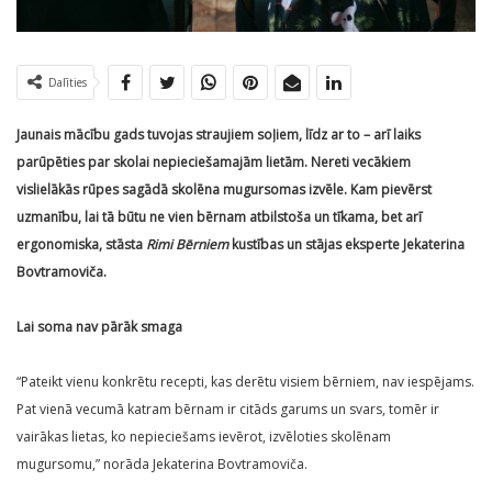
Dalīties
Jaunais mācību gads tuvojas straujiem soļiem, līdz ar to – arī laiks
parūpēties par skolai nepieciešamajām lietām. Nereti vecākiem
vislielākās rūpes sagādā skolēna mugursomas izvēle. Kam pievērst
uzmanību, lai tā būtu ne vien bērnam atbilstoša un tīkama, bet arī
ergonomiska, stāsta
Rimi Bērniem
kustības un stājas eksperte Jekaterina
Bovtramoviča.
Lai soma nav pārāk smaga
“Pateikt vienu konkrētu recepti, kas derētu visiem bērniem, nav iespējams.
Pat vienā vecumā katram bērnam ir citāds garums un svars, tomēr ir
vairākas lietas, ko nepieciešams ievērot, izvēloties skolēnam
mugursomu,” norāda Jekaterina Bovtramoviča.