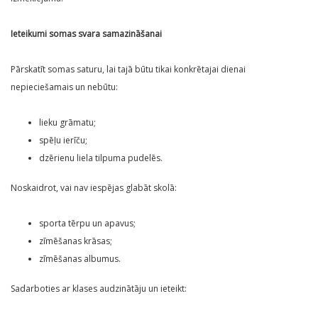
Ieteikumi somas svara samazināšanai
Pārskatīt somas saturu, lai tajā būtu tikai konkrētajai dienai
nepieciešamais un nebūtu:
lieku grāmatu;
spēļu ierīču;
dzērienu liela tilpuma pudelēs.
Noskaidrot, vai nav iespējas glabāt skolā:
sporta tērpu un apavus;
zīmēšanas krāsas;
zīmēšanas albumus.
Sadarboties ar klases audzinātāju un ieteikt: