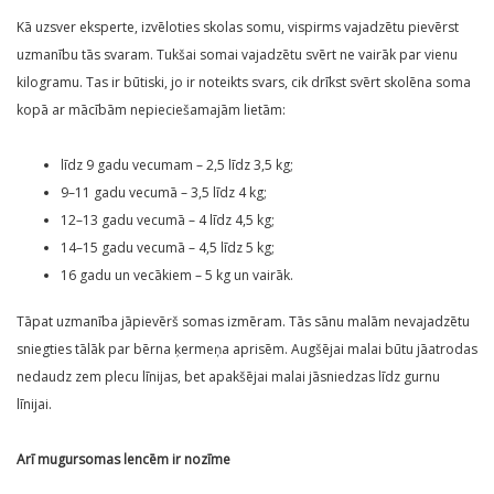
Kā uzsver eksperte, izvēloties skolas somu, vispirms vajadzētu pievērst
uzmanību tās svaram. Tukšai somai vajadzētu svērt ne vairāk par vienu
kilogramu. Tas ir būtiski, jo ir noteikts svars, cik drīkst svērt skolēna soma
kopā ar mācībām nepieciešamajām lietām:
līdz 9 gadu vecumam – 2,5 līdz 3,5 kg;
9–11 gadu vecumā – 3,5 līdz 4 kg;
12–13 gadu vecumā – 4 līdz 4,5 kg;
14–15 gadu vecumā – 4,5 līdz 5 kg;
16 gadu un vecākiem – 5 kg un vairāk.
Tāpat uzmanība jāpievērš somas izmēram. Tās sānu malām nevajadzētu
sniegties tālāk par bērna ķermeņa aprisēm. Augšējai malai būtu jāatrodas
nedaudz zem plecu līnijas, bet apakšējai malai jāsniedzas līdz gurnu
līnijai.
Arī mugursomas lencēm ir nozīme