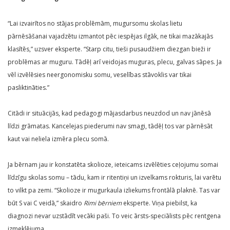
“Lai izvairītos no stājas problēmām, mugursomu skolas lietu
pārnēsāšanai vajadzētu izmantot pēc iespējas ilgāk, ne tikai mazākajās
klasītēs,” uzsver eksperte. “Starp citu, tieši pusaudžiem diezgan bieži ir
problēmas ar muguru. Tādēļ arī veidojas muguras, plecu, galvas sāpes. Ja
vēl izvēlēsies neergonomisku somu, veselības stāvoklis var tikai
pasliktināties.”
Citādi ir situācijās, kad pedagogi mājasdarbus neuzdod un nav jānēsā
līdzi grāmatas. Kancelejas piederumi nav smagi, tādēļ tos var pārnēsāt
kaut vai neliela izmēra plecu somā.
Ja bērnam jau ir konstatēta skolioze, ieteicams izvēlēties ceļojumu somai
līdzīgu skolas somu – tādu, kam ir ritentiņi un izvelkams rokturis, lai varētu
to vilkt pa zemi. “Skolioze ir mugurkaula izliekums frontālā plaknē. Tas var
būt S vai C veidā,” skaidro
Rimi bērniem
eksperte. Viņa piebilst, ka
diagnozi nevar uzstādīt vecāki paši. To veic ārsts-speciālists pēc rentgena
izmeklējuma.