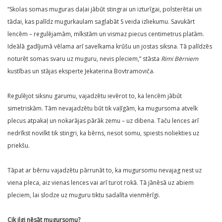
“Skolas somas muguras daļai jābūt stingrai un izturīgai, polsterētai un
tādai, kas palīdz mugurkaulam saglabāt S veida izliekumu. Savukārt
lencēm – regulējamām, mīkstām un vismaz piecus centimetrus platām.
Ideālā gadījumā vēlama arī savelkama krūšu un jostas siksna. Tā palīdzēs
noturēt somas svaru uz muguru, nevis pleciem,” stāsta
Rimi Bērniem
kustības un stājas eksperte Jekaterina Bovtramoviča.
Regulējot siksnu garumu, vajadzētu ievērot to, ka lencēm jābūt
simetriskām. Tām nevajadzētu būt tik vaļīgām, ka mugursoma atvelk
plecus atpakaļ un nokarājas pārāk zemu – uz dibena. Taču lences arī
nedrīkst novilkt tik stingri, ka bērns, nesot somu, spiests noliekties uz
priekšu.
Tāpat ar bērnu vajadzētu pārrunāt to, ka mugursomu nevajag nest uz
viena pleca, aiz vienas lences vai arī turot rokā. Tā jānēsā uz abiem
pleciem, lai slodze uz muguru tiktu sadalīta vienmērīgi.
Cik ilgi nēsāt mugursomu?