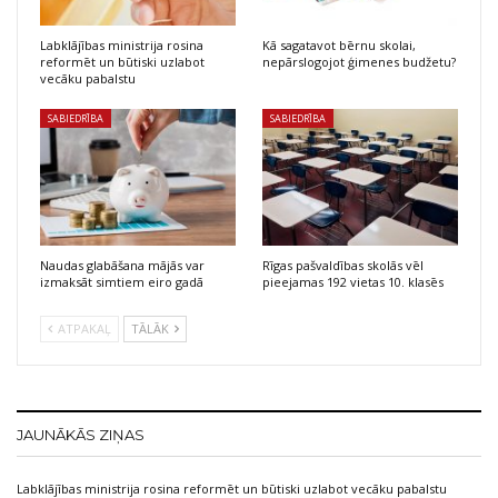
Labklājības ministrija rosina
Kā sagatavot bērnu skolai,
reformēt un būtiski uzlabot
nepārslogojot ģimenes budžetu?
vecāku pabalstu
SABIEDRĪBA
SABIEDRĪBA
Naudas glabāšana mājās var
Rīgas pašvaldības skolās vēl
izmaksāt simtiem eiro gadā
pieejamas 192 vietas 10. klasēs
ATPAKAĻ
TĀLĀK
JAUNĀKĀS ZIŅAS
Labklājības ministrija rosina reformēt un būtiski uzlabot vecāku pabalstu