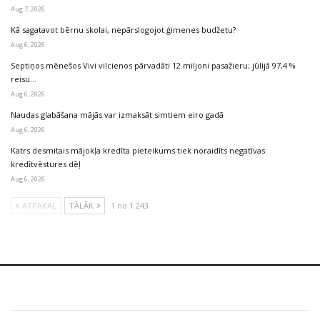
Aug 7, 2026
Kā sagatavot bērnu skolai, nepārslogojot ģimenes budžetu?
Aug 6, 2026
Septiņos mēnešos Vivi vilcienos pārvadāti 12 miljoni pasažieru; jūlijā 97,4 %
reisu…
Aug 6, 2026
Naudas glabāšana mājās var izmaksāt simtiem eiro gadā
Aug 6, 2026
Katrs desmitais mājokļa kredīta pieteikums tiek noraidīts negatīvas
kredītvēstures dēļ
Aug 6, 2026
ATPAKAĻ
TĀLĀK
1 no 1 243