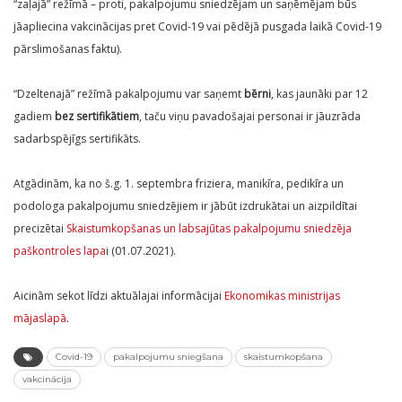
“zaļajā” režīmā – proti, pakalpojumu sniedzējam un saņēmējam būs
jāapliecina vakcinācijas pret Covid-19 vai pēdējā pusgada laikā Covid-19
pārslimošanas faktu).
“Dzeltenajā” režīmā pakalpojumu var saņemt
bērni
, kas jaunāki par 12
gadiem
bez sertifikātiem
, taču viņu pavadošajai personai ir jāuzrāda
sadarbspējīgs sertifikāts.
Atgādinām, ka no š.g. 1. septembra friziera, manikīra, pedikīra un
podologa pakalpojumu sniedzējiem ir jābūt izdrukātai un aizpildītai
precizētai
Skaistumkopšanas un labsajūtas pakalpojumu sniedzēja
paškontroles lapa
i (01.07.2021).
Aicinām sekot līdzi aktuālajai informācijai
Ekonomikas ministrijas
mājaslapā
.
Covid-19
pakalpojumu sniegšana
skaistumkopšana
vakcinācija