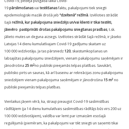
Covid-19, pēdējā pusgada laikā Covid-
19
pārslimošanas
vai
testēšanas
faktu, pakalpojumi tiek sniegti
epidemioloģiski mazāk drošā jeb
“dzeltenā” režīmā
. Izvēloties strādāt
šajā
režīmā, kur pakalpojuma sniedzējs un/vai klienti ir tikai testēti,
jāievēro pastiprināti drošas pakalpojumu sniegšanas prasības
, t.sk.
jālieto mutes un deguna aizsegs. Izvēloties strādāt šajā režīmā, ir jāseko
Latvijas 14 dienu kumulatīvajam Covid-19 gadījumu skaitam uz
100 000 iedzīvotāju. Ja tas pārsniedz
120
, skaistumkopšanas un
labsajūtas pakalpojumu sniedzējiem, vienam pakalpojumu saņēmējam ir
2
jānodrošina
25 m
no publiski pieejamās telpas platības. Savukārt,
publisko pirts un saunas, kā arī baseinu ar rekreācijas zonu pakalpojumu
2
sniedzējiem vienam pakalpojuma saņēmējam ir jānodrošina
15 m
no
publiski pieejamās telpas platības.
Vienlaikus jāņem vērā, ka, strauji pieaugot Covid-19 saslimstības
rādītājiem (ja 14 dienu kumulatīvais saslimstības rādītājs būs virs 200 uz
100 000 iedzīvotājiem), valdība var lemt par izmaiņām esošajā
regulējumā (piemēram, ka pakalpojumi var tikt sniegti un saņemti tikai