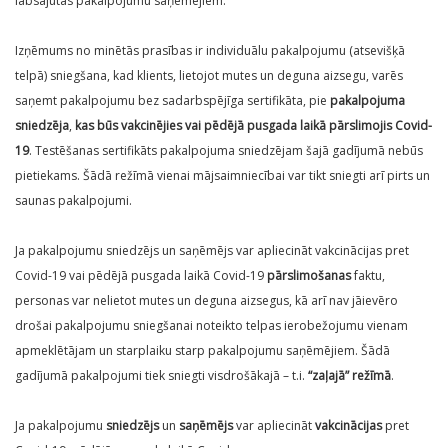
labsajūtas pakalpojumu saņēmējiem.
Izņēmums no minētās prasības ir individuālu pakalpojumu (atsevišķā
telpā) sniegšana, kad klients, lietojot mutes un deguna aizsegu, varēs
saņemt pakalpojumu bez sadarbspējīga sertifikāta, pie
pakalpojuma
sniedzēja
,
kas būs vakcinējies vai pēdējā pusgada laikā pārslimojis Covid-
19
. Testēšanas sertifikāts pakalpojuma sniedzējam šajā gadījumā nebūs
pietiekams. Šādā režīmā vienai mājsaimniecībai var tikt sniegti arī pirts un
saunas pakalpojumi.
Ja pakalpojumu sniedzējs un saņēmējs var apliecināt vakcinācijas pret
Covid-19 vai pēdējā pusgada laikā Covid-19
pārslimošanas
faktu,
personas var nelietot mutes un deguna aizsegus, kā arī nav jāievēro
drošai pakalpojumu sniegšanai noteikto telpas ierobežojumu vienam
apmeklētājam un starplaiku starp pakalpojumu saņēmējiem. Šādā
gadījumā pakalpojumi tiek sniegti visdrošākajā – t.i.
“zaļajā” režīmā
.
Ja pakalpojumu
sniedzējs
un
saņēmējs
var apliecināt
vakcinācijas
pret