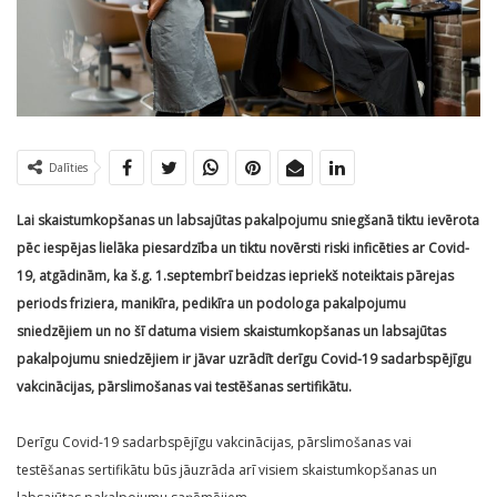
Dalīties
Lai skaistumkopšanas un labsajūtas pakalpojumu sniegšanā tiktu ievērota
pēc iespējas lielāka piesardzība un tiktu novērsti riski inficēties ar Covid-
19, atgādinām, ka š.g. 1.septembrī beidzas iepriekš noteiktais pārejas
periods friziera, manikīra, pedikīra un podologa pakalpojumu
sniedzējiem un no šī datuma visiem skaistumkopšanas un labsajūtas
pakalpojumu sniedzējiem ir jāvar uzrādīt derīgu Covid-19 sadarbspējīgu
vakcinācijas, pārslimošanas vai testēšanas sertifikātu.
Derīgu Covid-19 sadarbspējīgu vakcinācijas, pārslimošanas vai
testēšanas sertifikātu būs jāuzrāda arī visiem skaistumkopšanas un