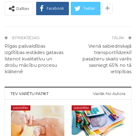
Facebook
Twitter
Dalīties
IEPRIEKŠĒJAIS
TĀLĀK
Rīgas pašvaldības
Vienā sabiedriskajā
izglītības iestādes gatavas
transportlīdzeklī
īstenot kvalitatīvu un
pasažieru skaits varēs
drošu mācību procesu
sasniegt 65% no tā
klātienē
ietilpības
TEV VARĒTU PATIKT
Vairāk No Autora
SABIEDRĪBA
SABIEDRĪBA