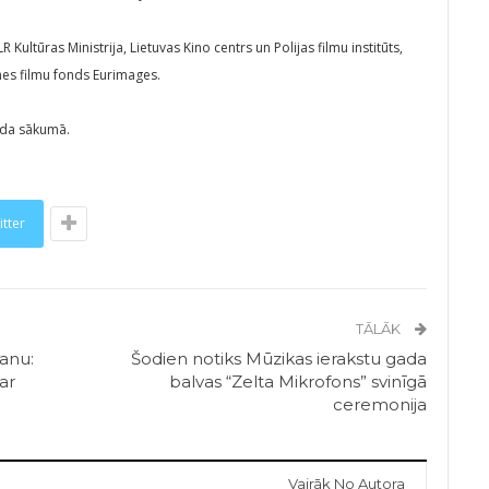
R Kultūras Ministrija, Lietuvas Kino centrs un Polijas filmu institūts,
omes filmu fonds Eurimages.
gada sākumā.
itter
TĀLĀK
anu:
Šodien notiks Mūzikas ierakstu gada
ar
balvas “Zelta Mikrofons” svinīgā
ceremonija
Vairāk No Autora