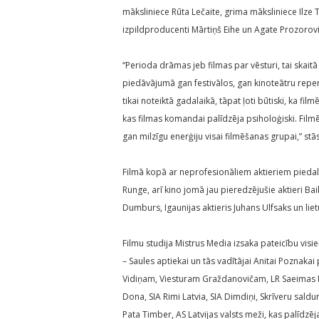
māksliniece Rūta Lečaite, grima māksliniece Ilz
izpildproducenti Mārtiņš Eihe un Agate Prozorovi
“Perioda drāmas jeb filmas par vēsturi, tai skait
piedāvājumā gan festivālos, gan kinoteātru repert
tikai noteiktā gadalaikā, tāpat ļoti būtiski, ka 
kas filmas komandai palīdzēja psiholoģiski. Film
gan milzīgu enerģiju visai filmēšanas grupai,” s
Filmā kopā ar neprofesionāliem aktieriem piedalīj
Runge, arī kino jomā jau pieredzējušie aktieri Bai
Dumburs, Igaunijas aktieris Juhans Ulfsaks un liet
Filmu studija Mistrus Media izsaka pateicību visi
– Saules aptiekai un tās vadītājai Anitai Poznakai
Vidiņam, Viesturam Graždanovičam, LR Saeimas Pre
Dona, SIA Rimi Latvia, SIA Dimdiņi, Skrīveru saldum
Pata Timber, AS Latvijas valsts meži, kas palīdzē