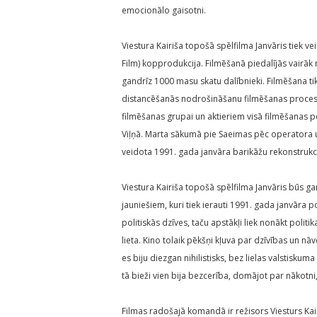
emocionālo gaisotni.
Viestura Kairiša topošā spēlfilma Janvāris tiek vei
Film) kopprodukcija. Filmēšanā piedalījās vairāk ne
gandrīz 1000 masu skatu dalībnieki. Filmēšana tik
distancēšanās nodrošināšanu filmēšanas procesā
filmēšanas grupai un aktieriem visā filmēšanas 
Viļņā. Marta sākumā pie Saeimas pēc operatora un
veidota 1991. gada janvāra barikāžu rekonstrukci
Viestura Kairiša topošā spēlfilma Janvāris būs 
jauniešiem, kuri tiek ierauti 1991. gada janvāra p
politiskās dzīves, taču apstākļi liek nonākt politi
lieta. Kino tolaik pēkšņi kļuva par dzīvības un n
es biju diezgan nihilistisks, bez lielas valstiskum
tā bieži vien bija bezcerība, domājot par nākotni,
Filmas radošajā komandā ir režisors Viesturs Kai