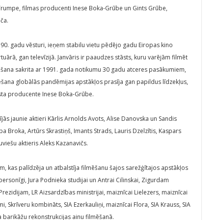
e Trumpe, filmas producenti Inese Boka-Grūbe un Gints Grūbe,
ča.
ā 90. gadu vēsturi, ieņem stabilu vietu pēdējo gadu Eiropas kino
uārā, gan televīzijā. Janvāris ir paaudzes stāsts, kuru varējām filmēt
filmēšana sakrita ar 1991. gada notikumu 30 gadu atceres pasākumiem,
ēšana globālās pandēmijas apstākļos prasīja gan papildus līdzekļus,
tāsta producente Inese Boka-Grūbe.
ās jaunie aktieri Kārlis Arnolds Avots, Alise Danovska un Sandis
ba Broka, Artūrs Skrastiņš, Imants Strads, Lauris Dzelzītis, Kaspars
uviešu aktieris Aleks Kazanavičs.
em, kas palīdzēja un atbalstīja filmēšanu šajos sarežģītajos apstākļos
 personīgi, Jura Podnieka studijai un Antrai Cilinskai, Zigurdam
zidijam, LR Aizsardzības ministrijai, maiznīcai Lielezers, maiznīcai
i, Skrīveru kombināts, SIA Ezerkauliņi, maiznīcai Flora, SIA Krauss, SIA
ja barikāžu rekonstrukcijas ainu filmēšanā.