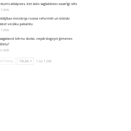
stums atkāpsies, bet laiks saglabāsies vasarīgi silts
 7, 2026
klājības ministrija rosina reformēt un būtiski
labot vecāku pabalstu
 7, 2026
sagatavot bērnu skolai, nepārslogojot ģimenes
džetu?
 6, 2026
ATPAKAĻ
TĀLĀK
1 no 1 243