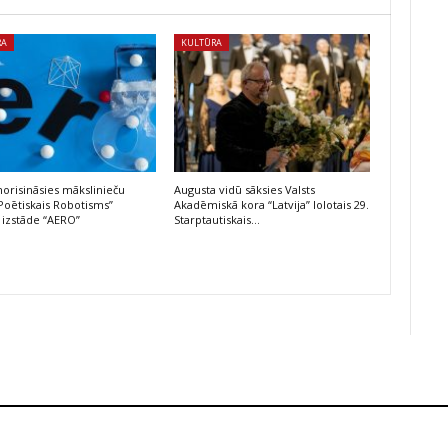
RA
KULTŪRA
risināsies mākslinieču
Augusta vidū sāksies Valsts
Poētiskais Robotisms”
Akadēmiskā kora “Latvija” lolotais 29.
 izstāde “AERO”
Starptautiskais…