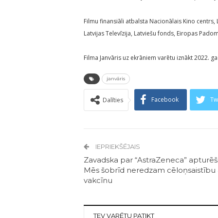
Filmu finansiāli atbalsta Nacionālais Kino centrs, L
Latvijas Televīzija, Latviešu fonds, Eiropas Pad
Filma Janvāris uz ekrāniem varētu iznākt 2022. 
janvāris
Facebook
Tw
Dalīties
IEPRIEKŠĒJAIS
Zavadska par “AstraZeneca” apturēš
Mēs šobrīd neredzam cēloņsaistību 
vakcīnu
TEV VARĒTU PATIKT