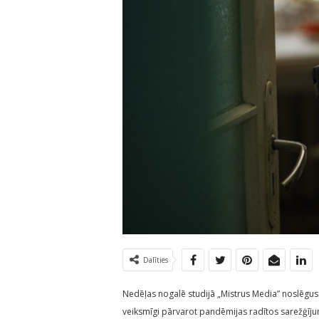
Dalīties
Nedēļas nogalē studijā „Mistrus Media” noslēgusi
veiksmīgi pārvarot pandēmijas radītos sarežģīju