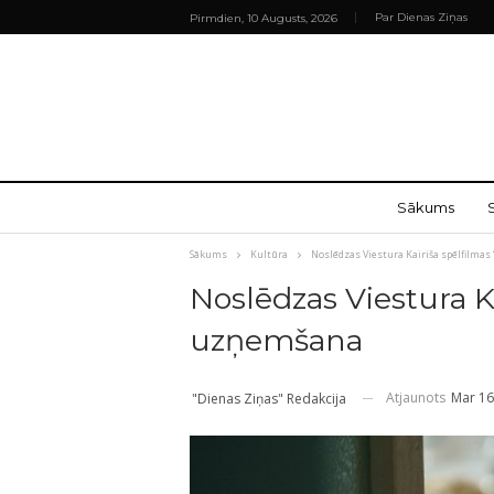
Par Dienas Ziņas
Pirmdien, 10 Augusts, 2026
Sākums
Sākums
Kultūra
Noslēdzas Viestura Kairiša spēlfilmas
Noslēdzas Viestura Ka
uzņemšana
Atjaunots
Mar 16
"Dienas Ziņas" Redakcija