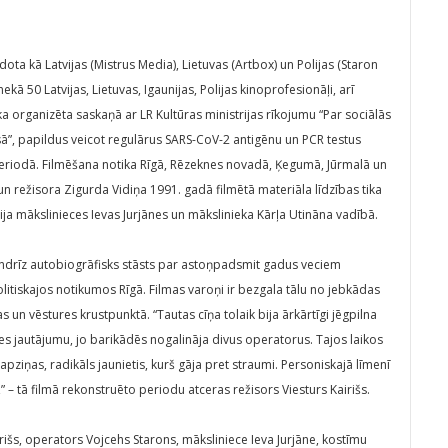
dota kā Latvijas (Mistrus Media), Lietuvas (Artbox) un Polijas (Staron
kā 50 Latvijas, Lietuvas, Igaunijas, Polijas kinoprofesionāļi, arī
a organizēta saskaņā ar LR Kultūras ministrijas rīkojumu “Par sociālās
”, papildus veicot regulārus SARS-CoV-2 antigēnu un PCR testus
periodā. Filmēšana notika Rīgā, Rēzeknes novadā, Ķegumā, Jūrmalā un
 režisora Zigurda Vidiņa 1991. gadā filmētā materiāla līdzības tika
ja mākslinieces Ievas Jurjānes un mākslinieka Kārļa Utināna vadībā.
gandrīz autobiogrāfisks stāsts par astoņpadsmit gadus veciem
olitiskajos notikumos Rīgā. Filmas varoņi ir bezgala tālu no jebkādas
kas un vēstures krustpunktā. “Tautas cīņa tolaik bija ārkārtīgi jēgpilna
āves jautājumu, jo barikādēs nogalināja divus operatorus. Tajos laikos
a apziņas, radikāls jaunietis, kurš gāja pret straumi. Personiskajā līmenī
” – tā filmā rekonstruēto periodu atceras režisors Viesturs Kairišs.
rišs, operators Vojcehs Starons, māksliniece Ieva Jurjāne, kostīmu