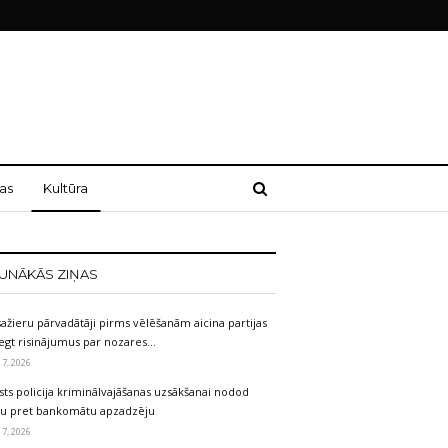
as
Kultūra
UNĀKĀS ZIŅAS
ažieru pārvadātāji pirms vēlēšanām aicina partijas
egt risinājumus par nozares…
 7, 2026
sts policija kriminālvajāšanas uzsākšanai nodod
etu pret bankomātu apzadzēju
 7, 2026