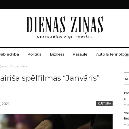
Sabiedrība
Politika
Bizness
Pasaulē
Auto & Tehnoloģij
 “Janvāris” uzņemšana
iriša spēlfilmas “Janvāris”
JA
Pas
sni
, 2021
KULTŪRA
Aug
Val
li
Aug