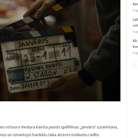
Kar
Aug
Lab
uz
Aug
Kā 
bu
Aug
es režisora Viestura Kairiša jaunās spēlfilmas „Janvāris” uzņemšana,
mus un izmantojot barikāžu laika atceres notikumu radīto