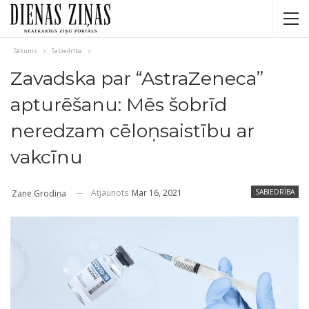
Sākums
Sabiedrība
Zavadska par “AstraZeneca”
apturēšanu: Mēs šobrīd
neredzam cēloņsaistību ar
vakcīnu
Atjaunots
Mar 16, 2021
SABIEDRĪBA
Zane Grodiņa