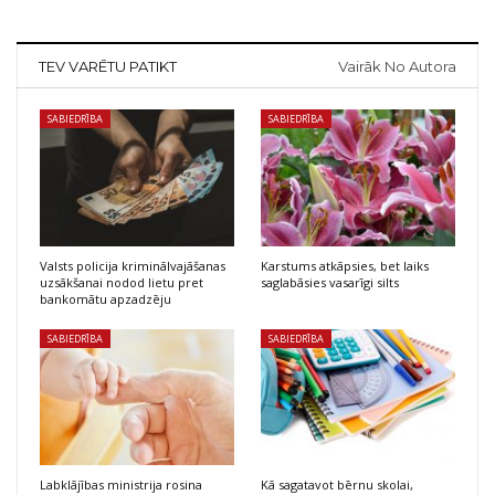
TEV VARĒTU PATIKT
Vairāk No Autora
SABIEDRĪBA
SABIEDRĪBA
Valsts policija kriminālvajāšanas
Karstums atkāpsies, bet laiks
uzsākšanai nodod lietu pret
saglabāsies vasarīgi silts
bankomātu apzadzēju
SABIEDRĪBA
SABIEDRĪBA
Labklājības ministrija rosina
Kā sagatavot bērnu skolai,