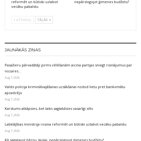
reformēt un būtiski uzlabot
nepārslogojot ģimenes budžetu?
vecāku pabalstu
ATPAKAĻ
TĀLĀK
JAUNĀKĀS ZIŅAS
Pasažieru pārvadātāji pirms vēlēšanām aicina partijas sniegt risinājumus par
nozares…
Aug 7, 2026
Valsts policija kriminālvajāšanas uzsākšanai nodod lietu pret bankomātu
apzadzēju
Aug 7, 2026
Karstums atkāpsies, bet laiks saglabāsies vasarīgi silts
Aug 7, 2026
Labklājības ministrija rosina reformēt un būtiski uzlabot vecāku pabalstu
Aug 7, 2026
Kā sagatavot bērnu skolai, nepārslogojot ģimenes budžetu?