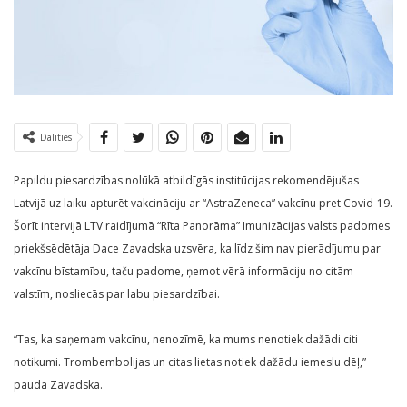
Dalīties
Papildu piesardzības nolūkā atbildīgās institūcijas rekomendējušas
Latvijā uz laiku apturēt vakcināciju ar “AstraZeneca” vakcīnu pret Covid-19.
Šorīt intervijā LTV raidījumā “Rīta Panorāma” Imunizācijas valsts padomes
priekšsēdētāja Dace Zavadska uzsvēra, ka līdz šim nav pierādījumu par
vakcīnu bīstamību, taču padome, ņemot vērā informāciju no citām
valstīm, nosliecās par labu piesardzībai.
“Tas, ka saņemam vakcīnu, nenozīmē, ka mums nenotiek dažādi citi
notikumi. Trombembolijas un citas lietas notiek dažādu iemeslu dēļ,”
pauda Zavadska.