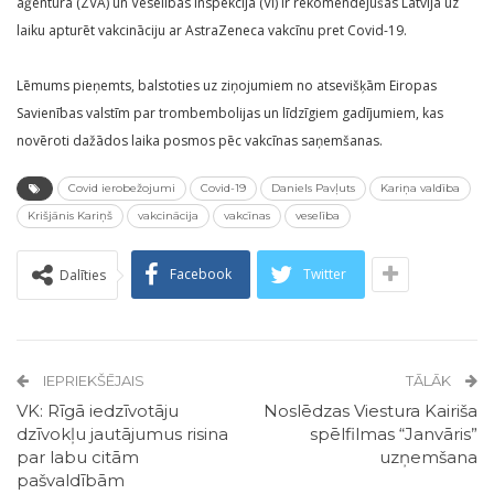
aģentūra (ZVA) un Veselības inspekcija (VI) ir rekomendējušas Latvijā uz
laiku apturēt vakcināciju ar AstraZeneca vakcīnu pret Covid-19.
Lēmums pieņemts, balstoties uz ziņojumiem no atsevišķām Eiropas
Savienības valstīm par trombembolijas un līdzīgiem gadījumiem, kas
novēroti dažādos laika posmos pēc vakcīnas saņemšanas.
Covid ierobežojumi
Covid-19
Daniels Pavļuts
Kariņa valdība
Krišjānis Kariņš
vakcinācija
vakcīnas
veselība
Facebook
Twitter
Dalīties
IEPRIEKŠĒJAIS
TĀLĀK
VK: Rīgā iedzīvotāju
Noslēdzas Viestura Kairiša
dzīvokļu jautājumus risina
spēlfilmas “Janvāris”
par labu citām
uzņemšana
pašvaldībām