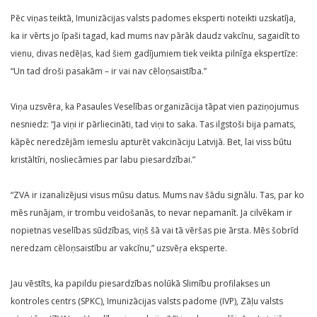
Pēc viņas teiktā, Imunizācijas valsts padomes eksperti noteikti uzskatīja,
ka ir vērts jo īpaši tagad, kad mums nav pārāk daudz vakcīnu, sagaidīt to
vienu, divas nedēļas, kad šiem gadījumiem tiek veikta pilnīga ekspertīze:
“Un tad droši pasakām – ir vai nav cēloņsaistība.”
Viņa uzsvēra, ka Pasaules Veselības organizācija tāpat vien paziņojumus
nesniedz: “Ja viņi ir pārliecināti, tad viņi to saka. Tas ilgstoši bija pamats,
kāpēc neredzējām iemeslu apturēt vakcināciju Latvijā. Bet, lai viss būtu
kristāltīri, nosliecāmies par labu piesardzībai.”
“ZVA ir izanalizējusi visus mūsu datus. Mums nav šādu signālu. Tas, par ko
mēs runājam, ir trombu veidošanās, to nevar nepamanīt. Ja cilvēkam ir
nopietnas veselības sūdzības, viņš šā vai tā vēršas pie ārsta. Mēs šobrīd
neredzam cēloņsaistību ar vakcīnu,” uzsvēŗa eksperte.
Jau vēstīts, ka papildu piesardzības nolūkā Slimību profilakses un
kontroles centrs (SPKC), Imunizācijas valsts padome (IVP), Zāļu valsts