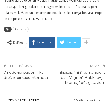
“Šobrīd darba devējiem vieglāk ir atrast zemas kvalifikācijas profesiju
pārstāvjus, bet grūtāk ir atrast augsti kvalificētus profesionāļus, jo šī
talantu meklēšana un piesaistīšana notiek ne tikai Latvijā, bet visā Eiropā
un pat plašāk,” sacīja NVA direktore.
bezdarbs
Facebook
Twitter
Dalīties
IEPRIEKŠĒJAIS
TĀLĀK
7 noderīgi padomi, kā
Bijušais NBS komandieris
droši iepirkties internetā
par “Vagner” Baltkrievijā:
Mums jābūt gataviem
TEV VARĒTU PATIKT
Vairāk No Autora