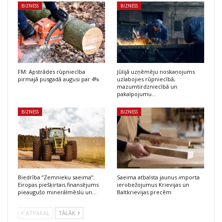
BIZNESS
BIZNESS
FM: Apstrādes rūpniecība
Jūlijā uzņēmēju noskaņojums
pirmajā pusgadā augusi par 4%
uzlabojies rūpniecībā,
mazumtirdzniecībā un
pakalpojumu…
BIZNESS
BIZNESS
Biedrība “Zemnieku saeima”:
Saeima atbalsta jaunus importa
Eiropas piešķirtais finansējums
ierobežojumus Krievijas un
pieaugušo minerālmēslu un…
Baltkrievijas precēm
ATPAKAĻ
TĀLĀK