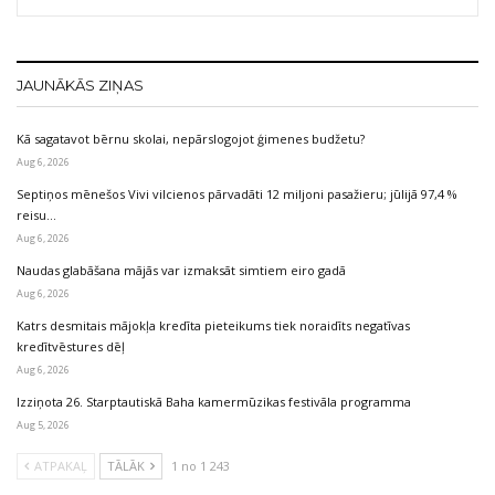
JAUNĀKĀS ZIŅAS
Kā sagatavot bērnu skolai, nepārslogojot ģimenes budžetu?
Aug 6, 2026
Septiņos mēnešos Vivi vilcienos pārvadāti 12 miljoni pasažieru; jūlijā 97,4 %
reisu…
Aug 6, 2026
Naudas glabāšana mājās var izmaksāt simtiem eiro gadā
Aug 6, 2026
Katrs desmitais mājokļa kredīta pieteikums tiek noraidīts negatīvas
kredītvēstures dēļ
Aug 6, 2026
Izziņota 26. Starptautiskā Baha kamermūzikas festivāla programma
Aug 5, 2026
ATPAKAĻ
TĀLĀK
1 no 1 243