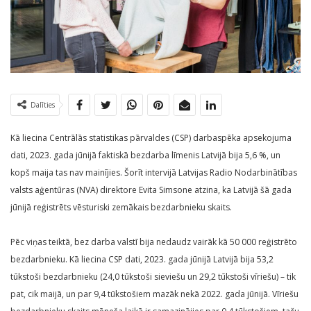
Dalīties
Kā liecina Centrālās statistikas pārvaldes (CSP) darbaspēka apsekojuma
dati, 2023. gada jūnijā faktiskā bezdarba līmenis Latvijā bija 5,6 %, un
kopš maija tas nav mainījies. Šorīt intervijā Latvijas Radio Nodarbinātības
valsts aģentūras (NVA) direktore Evita Simsone atzina, ka Latvijā šā gada
jūnijā reģistrēts vēsturiski zemākais bezdarbnieku skaits.
Pēc viņas teiktā, bez darba valstī bija nedaudz vairāk kā 50 000 reģistrēto
bezdarbnieku. Kā liecina CSP dati, 2023. gada jūnijā Latvijā bija 53,2
tūkstoši bezdarbnieku (24,0 tūkstoši sieviešu un 29,2 tūkstoši vīriešu) – tik
pat, cik maijā, un par 9,4 tūkstošiem mazāk nekā 2022. gada jūnijā. Vīriešu