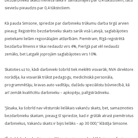
bezdarbnieku skaits mēneša laikā ir samazinājies par 0,4 tūkstošiem, taču
sieviešu pieaudzis par 0,4 tūkstošiem.
Kā pauda Simsone, spriedze par darbinieku trūkumu darba tirgū arvien
pieaug. Reģistrēto bezdarbnieku skaits sarūk visā Latvijā, saglabājoties
pietiekami lielām reģionālajām atšķirībām. Piemēram, Rīgā reģistrētā
bezdarba līmenis ir tikai nedaudz virs 4%, Pierīgā pat vēl nedaudz
zemāks, bet Latgalē joprojām saglabājoties virs 10%.
Skatoties uz to, kādi darbinieki šobrīd tiek meklēti visvairāk, NVA direktore
norādīja, ka visvairāk trūkst pedagogu, medicīniskā personāla,
programmētāju, kravas auto vadītāju, dažādu speciālistu būvniecībā, kā
arī zemāk kvalificētu darbinieku – apkopēju, palīgstrādnieku.
“Jāsaka, ka šobrīd nav vēsturiski lielākais vakanču skaits, bet, samazinoties
bezdarbnieku skaitam, pieaug šī spriedze, kad ir grūtāk atrast piemērotus
darbiniekus, Vakanču skaits ir bijis lielāks – ap 30 000,” klāstīja Simsone.