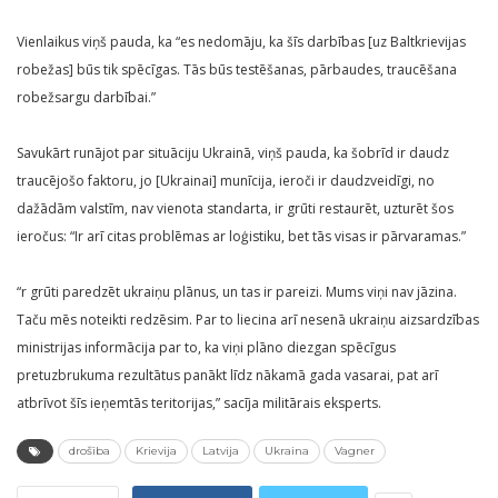
Vienlaikus viņš pauda, ka “es nedomāju, ka šīs darbības [uz Baltkrievijas
robežas] būs tik spēcīgas. Tās būs testēšanas, pārbaudes, traucēšana
robežsargu darbībai.”
Savukārt runājot par situāciju Ukrainā, viņš pauda, ka šobrīd ir daudz
traucējošo faktoru, jo [Ukrainai] munīcija, ieroči ir daudzveidīgi, no
dažādām valstīm, nav vienota standarta, ir grūti restaurēt, uzturēt šos
ieročus: “Ir arī citas problēmas ar loģistiku, bet tās visas ir pārvaramas.”
“r grūti paredzēt ukraiņu plānus, un tas ir pareizi. Mums viņi nav jāzina.
Taču mēs noteikti redzēsim. Par to liecina arī nesenā ukraiņu aizsardzības
ministrijas informācija par to, ka viņi plāno diezgan spēcīgus
pretuzbrukuma rezultātus panākt līdz nākamā gada vasarai, pat arī
atbrīvot šīs ieņemtās teritorijas,” sacīja militārais eksperts.
drošība
Krievija
Latvija
Ukraina
Vagner