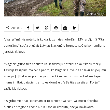
Valsts kanceleja
Dalīties
“Vagner” mērķis noteikti ir ko darīt uz mūsu robežām, LTV raidījumā “Rīta
panorāma” sacīja bijušais Latvijas Nacionālo bruņoto spēku komandieris
Juris Maklakovs.
“”Vagner” grupa tika nosūtīta uz Baltkrieviju noteikti ar kaut kādu mērķi.
Tas bija kā izpirkuma cena par to, ko Prigožins ir veicis ar savu grupējumu
Krievijā. [..] Baltkrievijas mērķis ir darīt kaut ko uz mūsu robežām, tāpēc
mums ir jābūt gataviem, ar to es domāju trīs Baltijas valstis un Poliju,”
sacīja Maklakovs.
“Es gribu mierināt, ka tiešām ar to pietiek,” vaicāts, vai mūsu drošībai
pietiek ar reģionā esošo NATO spēku klātbūtni, sacīja Maklakovs.