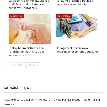
Valsts policija kriminālvajāšanas
Karstums atkāpsies, bet laiks
uzsākšanai nodod lietu pret
saglabāsies vasarīgi silts
bankomātu apzadzēju
SABIEDRĪBA
SABIEDRĪBA
Labklājības ministrija rosina
Kā sagatavot bērnu skolai,
reformēt un būtiski uzlabot
nepārslogojot ģimenes budžetu?
vecāku pabalstu
ATPAKAĻ
TĀLĀK
JAUNĀKĀS ZIŅAS
Pasažieru pārvadātāji pirms vēlēšanām aicina partijas sniegt risinājumus par
nozares…