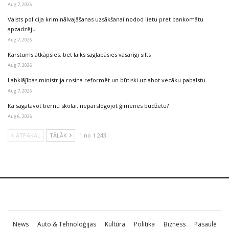
Aug 7, 2026
Valsts policija kriminālvajāšanas uzsākšanai nodod lietu pret bankomātu
apzadzēju
Aug 7, 2026
Karstums atkāpsies, bet laiks saglabāsies vasarīgi silts
Aug 7, 2026
Labklājības ministrija rosina reformēt un būtiski uzlabot vecāku pabalstu
Aug 7, 2026
Kā sagatavot bērnu skolai, nepārslogojot ģimenes budžetu?
Aug 6, 2026
ATPAKAĻ
TĀLĀK
1 no 1 243
News
Auto & Tehnoloģijas
Kultūra
Politika
Bizness
Pasaulē