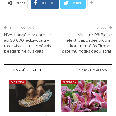
Facebook
Twitter
Dalīties
IEPRIEKŠĒJAIS
TĀLĀK
NVA: Latvijā bez darba ir
Ministrs: Pārēja uz
ap 50 000 iedzīvotāju –
elektroapgādes tīklu ar
tas ir visu laiku zemākais
kontinentālās Eiropas
bezdarbnieku skaits
sistēmu notiks gadu ātrāk
TEV VARĒTU PATIKT
Vairāk No Autora
SABIEDRĪBA
SABIEDRĪBA