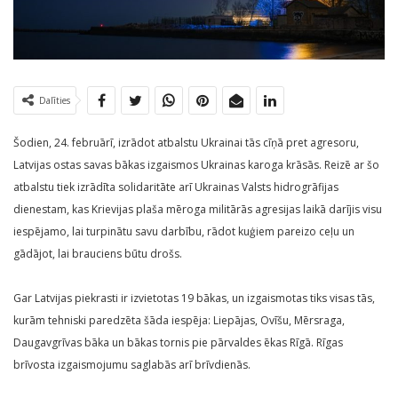
Dalīties
Šodien, 24. februārī, izrādot atbalstu Ukrainai tās cīņā pret agresoru,
Latvijas ostas savas bākas izgaismos Ukrainas karoga krāsās. Reizē ar šo
atbalstu tiek izrādīta solidaritāte arī Ukrainas Valsts hidrogrāfijas
dienestam, kas Krievijas plaša mēroga militārās agresijas laikā darījis visu
iespējamo, lai turpinātu savu darbību, rādot kuģiem pareizo ceļu un
gādājot, lai brauciens būtu drošs.
Gar Latvijas piekrasti ir izvietotas 19 bākas, un izgaismotas tiks visas tās,
kurām tehniski paredzēta šāda iespēja: Liepājas, Ovīšu, Mērsraga,
Daugavgrīvas bāka un bākas tornis pie pārvaldes ēkas Rīgā. Rīgas
brīvosta izgaismojumu saglabās arī brīvdienās.