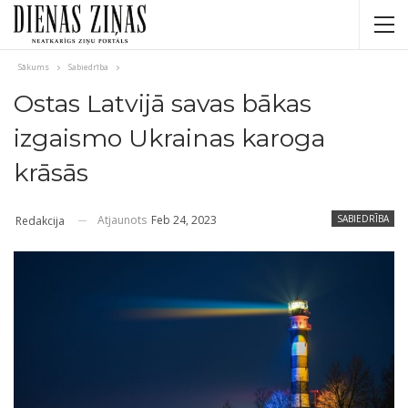
Sākums
Sabiedrība
Ostas Latvijā savas bākas
izgaismo Ukrainas karoga
krāsās
Atjaunots
Feb 24, 2023
SABIEDRĪBA
Redakcija