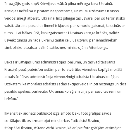
“Ir pagājis gads kopš Krievijas uzsāktā pilna mēroga kara Ukrainā.
Krievijas nežēlība ir prātam neaptverama, un mūsu uzdevums ir visos
veidos sniegt atbalstu Ukrainai līdz pilnīgai tās uzvarai pār šo teroristisko
valsti. Ukraina pasaules līmenī ir kļuvusi par simbolu gaismai, kas cīnās ar
tumsu. Lai bākas jūrā, kas izgaismotas Ukrainas karoga krāsās, palīdz
uzveikt tumsu un rāda ukraiņu tautai ceļu uz uzvaru pār ienaidnieku!”
simbolisko atbalstu iezīmē satiksmes ministrs Jānis Vitenbergs.
Bākas ir Latvijas Jūras administrācijas īpašumā, un tās vadītājs Jānis
Krastiņš pauž pateicību ostām par to atvērtību vienoties kopīgā morālā
atbalstā: “Jūras administrācija viennozīmīgi atbalsta Ukrainas kolēģus.
Uzskatām, ka morālais atbalsts šādas akcijas veidā ir ļoti nozīmīgs un dos
papildu spēkus, pārliecību Ukrainas kolēģiem cīņā par savu tēvzemi un
brīvību.”
Ikviens tiek aicināts publiskot izgaismoto bāku fotogrāfijas savos
sociālajos tīklos, izmantojot mirkļbirkas #atbalstuUkrainu,
#KopāArUkrainu, #StandWithUkraine, kā arī pie fotogrāfijām atzīmējot