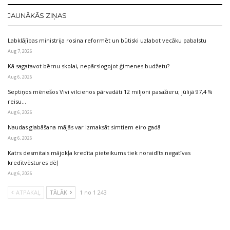
JAUNĀKĀS ZIŅAS
Labklājības ministrija rosina reformēt un būtiski uzlabot vecāku pabalstu
Aug 7, 2026
Kā sagatavot bērnu skolai, nepārslogojot ģimenes budžetu?
Aug 6, 2026
Septiņos mēnešos Vivi vilcienos pārvadāti 12 miljoni pasažieru; jūlijā 97,4 %
reisu…
Aug 6, 2026
Naudas glabāšana mājās var izmaksāt simtiem eiro gadā
Aug 6, 2026
Katrs desmitais mājokļa kredīta pieteikums tiek noraidīts negatīvas
kredītvēstures dēļ
Aug 6, 2026
ATPAKAĻ
TĀLĀK
1 no 1 243