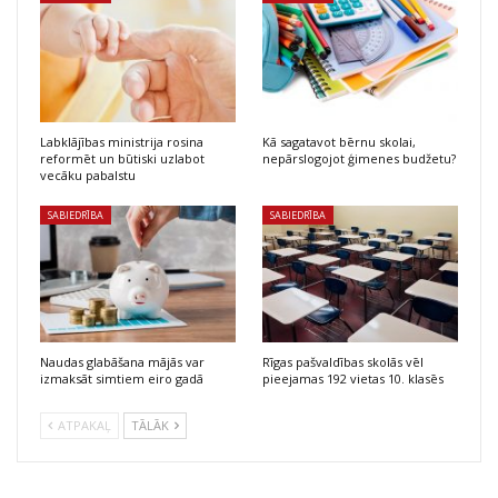
Labklājības ministrija rosina
Kā sagatavot bērnu skolai,
reformēt un būtiski uzlabot
nepārslogojot ģimenes budžetu?
vecāku pabalstu
SABIEDRĪBA
SABIEDRĪBA
Naudas glabāšana mājās var
Rīgas pašvaldības skolās vēl
izmaksāt simtiem eiro gadā
pieejamas 192 vietas 10. klasēs
ATPAKAĻ
TĀLĀK