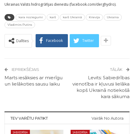
Ukrainas Valsts hidrogrāfijas dienestu (facebook.com/derghydro).
kara noziegumi
karš
karš Ukrainā
Krievija
Ukraina
Vladimirs Putins
Facebook
Twitter
Dalīties
IEPRIEKŠĒJAIS
TĀLĀK
Marts iesāksies ar mierīgu
Levits: Sabiedrības
un lielākoties sausu laiku
vienotība ir kļuvusi lielāka
kopš Ukrainā notiekošā
kara sākuma
TEV VARĒTU PATIKT
Vairāk No Autora
SABIEDRĪBA
SABIEDRĪBA