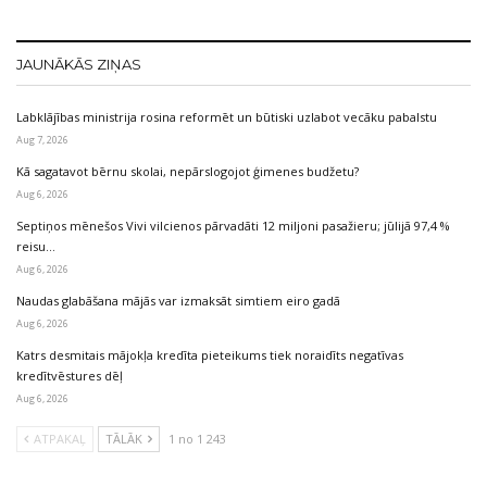
JAUNĀKĀS ZIŅAS
Labklājības ministrija rosina reformēt un būtiski uzlabot vecāku pabalstu
Aug 7, 2026
Kā sagatavot bērnu skolai, nepārslogojot ģimenes budžetu?
Aug 6, 2026
Septiņos mēnešos Vivi vilcienos pārvadāti 12 miljoni pasažieru; jūlijā 97,4 %
reisu…
Aug 6, 2026
Naudas glabāšana mājās var izmaksāt simtiem eiro gadā
Aug 6, 2026
Katrs desmitais mājokļa kredīta pieteikums tiek noraidīts negatīvas
kredītvēstures dēļ
Aug 6, 2026
ATPAKAĻ
TĀLĀK
1 no 1 243