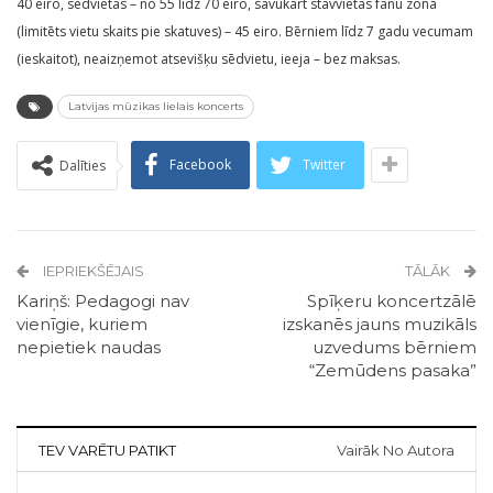
40 eiro, sēdvietas – no 55 līdz 70 eiro, savukārt stāvvietas fanu zonā
(limitēts vietu skaits pie skatuves) – 45 eiro. Bērniem līdz 7 gadu vecumam
(ieskaitot), neaizņemot atsevišķu sēdvietu, ieeja – bez maksas.
Latvijas mūzikas lielais koncerts
Facebook
Twitter
Dalīties
IEPRIEKŠĒJAIS
TĀLĀK
Kariņš: Pedagogi nav
Spīķeru koncertzālē
vienīgie, kuriem
izskanēs jauns muzikāls
nepietiek naudas
uzvedums bērniem
“Zemūdens pasaka”
TEV VARĒTU PATIKT
Vairāk No Autora