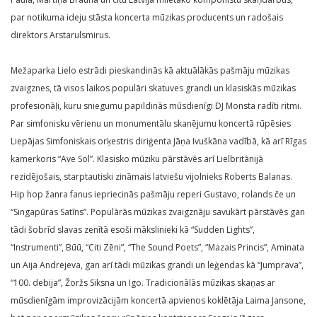
par notikuma ideju stāsta koncerta mūzikas producents un radošais
direktors Arstarulsmirus.
Mežaparka Lielo estrādi pieskandinās kā aktuālākās pašmāju mūzikas
zvaigznes, tā visos laikos populāri skatuves grandi un klasiskās mūzikas
profesionāļi, kuru sniegumu papildinās mūsdienīgi DJ Monsta radīti ritmi.
Par simfonisku vērienu un monumentālu skanējumu koncertā rūpēsies
Liepājas Simfoniskais orķestris diriģenta Jāņa Ivuškāna vadībā, kā arī Rīgas
kamerkoris “Ave Sol”. Klasisko mūziku pārstāvēs arī Lielbritānijā
rezidējošais, starptautiski zināmais latviešu vijolnieks Roberts Balanas.
Hip hop žanra fanus iepriecinās pašmāju reperi Gustavo, rolands če un
“Singapūras Satīns”. Populārās mūzikas zvaigznāju savukārt pārstāvēs gan
tādi šobrīd slavas zenītā esoši mākslinieki kā “Sudden Lights”,
“Instrumenti”, Būū, “Citi Zēni”, “The Sound Poets”, “Mazais Princis”, Aminata
un Aija Andrejeva, gan arī tādi mūzikas grandi un leģendas kā “Jumprava”,
“100. debija”, Žoržs Siksna un Igo. Tradicionālās mūzikas skaņas ar
mūsdienīgām improvizācijām koncertā apvienos koklētāja Laima Jansone,