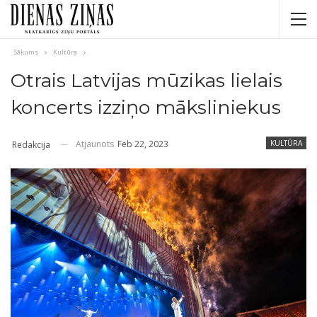
Sākums
Kultūra
Otrais Latvijas mūzikas lielais
koncerts izziņo māksliniekus
Atjaunots
Feb 22, 2023
KULTŪRA
Redakcija