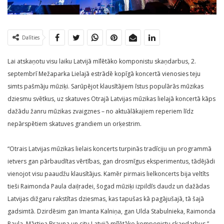
Dalīties
Lai atskaņotu visu laiku Latvijā mīlētāko komponistu skaņdarbus, 2.
septembrī Mežaparka Lielajā estrādē kopīgā koncertā vienosies teju
simts pašmāju mūziķi. Sarūpējot klausītājiem īstus populārās mūzikas
dziesmu svētkus, uz skatuves Otrajā Latvijas mūzikas lielajā koncertā kāps
dažādu žanru mūzikas zvaigznes – no aktuālākajiem reperiem līdz
nepārspētiem skatuves grandiem un orķestrim.
“Otrais Latvijas mūzikas lielais koncerts turpinās tradīciju un programmā
ietvers gan pārbaudītas vērtības, gan drosmīgus eksperimentus, tādējādi
vienojot visu paaudžu klausītājus. Kamēr pirmais lielkoncerts bija veltīts
tieši Raimonda Paula daiļradei, šogad mūziķi izpildīs daudz un dažādas
Latvijas dižgaru rakstītas dziesmas, kas tapušas kā pagājušajā, tā šajā
gadsimtā. Dzirdēsim gan Imanta Kalniņa, gan Ulda Stabulnieka, Raimonda
Paula, Mārtiņa Brauna un citu Latvijā mīlētāko komponistu skaņdarbus,”