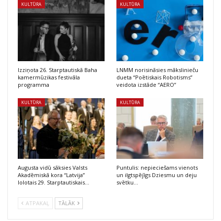
KULTŪRA
KULTŪRA
Izziņota 26. Starptautiskā Baha
LNMM norisināsies mākslinieču
kamermūzikas festivāla
dueta “Poētiskais Robotisms”
programma
veidota izstāde “AERO”
KULTŪRA
KULTŪRA
Augusta vidū sāksies Valsts
Puntulis: nepieciešams vienots
Akadēmiskā kora “Latvija”
un ilgtspējīgs Dziesmu un deju
lolotais 29. Starptautiskais…
svētku…
ATPAKAĻ
TĀLĀK