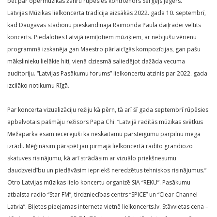
bet par opermūzikas žanru rūpēsies kontrtenors Sergejs Jēgers.
Latvijas Mūzikas lielkoncerta tradīcija aizsākās 2022. gada 10. septembrī,
kad Daugavas stadionu pieskandināja Raimonda Paula daiļradei veltīts
koncerts. Piedaloties Latvijā iemīļotiem mūziķiem, ar nebijušu vērienu
programmā izskanēja gan Maestro pārlaicīgās kompozīcijas, gan pašu
mākslinieku lielākie hiti, vienā dziesmā saliedējot dažāda vecuma
auditoriju. “Latvijas Pasākumu forums” lielkoncertu atzinis par 2022. gada
izcilāko notikumu Rīgā.
Par koncerta vizualizāciju režiju kā pērn, tā arī šī gada septembrī rūpēsies
apbalvotais pašmāju režisors Papa Chi: “Latvijā radītās mūzikas svētkus
Mežaparkā esam iecerējuši kā neskaitāmu pārsteigumu pārpilnu mega
izrādi. Mēģināsim pārspēt jau pirmajā lielkoncertā radīto grandiozo
skatuves risinājumu, kā arī strādāsim ar vizuālo priekšnesumu
daudzveidību un piedāvāsim iepriekš neredzētus tehniskos risinājumus.”
Otro Latvijas mūzikas lielo koncertu organizē SIA “REKU”. Pasākumu
atbalsta radio “Star FM”, tirdzniecības centrs “SPICE” un “Clear Channel
Latvia”. Biļetes pieejamas interneta vietnē lielkoncerts.lv. Stāvvietas cena –