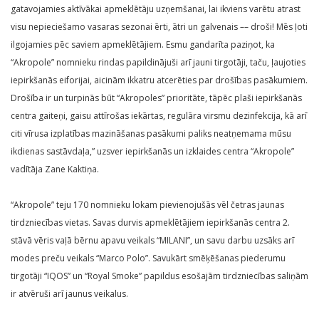
gatavojamies aktīvākai apmeklētāju uzņemšanai, lai ikviens varētu atrast
visu nepieciešamo vasaras sezonai ērti, ātri un galvenais –– droši! Mēs ļoti
ilgojamies pēc saviem apmeklētājiem. Esmu gandarīta paziņot, ka
“Akropole” nomnieku rindas papildinājuši arī jauni tirgotāji, taču, ļaujoties
iepirkšanās eiforijai, aicinām ikkatru atcerēties par drošības pasākumiem.
Drošība ir un turpinās būt “Akropoles” prioritāte, tāpēc plaši iepirkšanās
centra gaiteņi, gaisu attīrošas iekārtas, regulāra virsmu dezinfekcija, kā arī
citi vīrusa izplatības mazināšanas pasākumi paliks neatņemama mūsu
ikdienas sastāvdaļa,” uzsver iepirkšanās un izklaides centra “Akropole”
vadītāja Zane Kaktiņa.
“Akropole” teju 170 nomnieku lokam pievienojušās vēl četras jaunas
tirdzniecības vietas. Savas durvis apmeklētājiem iepirkšanās centra 2.
stāvā vēris vaļā bērnu apavu veikals “MILANI”, un savu darbu uzsāks arī
modes preču veikals “Marco Polo”. Savukārt smēķēšanas piederumu
tirgotāji “IQOS” un “Royal Smoke” papildus esošajām tirdzniecības saliņām
ir atvēruši arī jaunus veikalus.