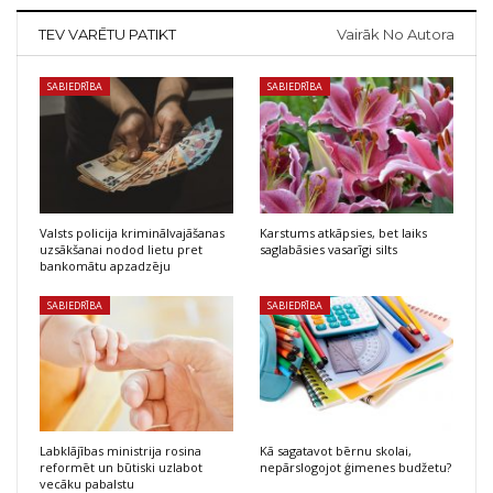
TEV VARĒTU PATIKT
Vairāk No Autora
SABIEDRĪBA
SABIEDRĪBA
Valsts policija kriminālvajāšanas
Karstums atkāpsies, bet laiks
uzsākšanai nodod lietu pret
saglabāsies vasarīgi silts
bankomātu apzadzēju
SABIEDRĪBA
SABIEDRĪBA
Labklājības ministrija rosina
Kā sagatavot bērnu skolai,
reformēt un būtiski uzlabot
nepārslogojot ģimenes budžetu?
vecāku pabalstu