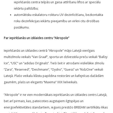
iepirkšanās centra telpās un gaisa attīrīšanu liftos ar speciālu
iekārtu palīdzību;
automātisku eskalatoru rokturu UV dezinficēšanu, bezkontakta
roku dezinfekcijas iekārtu pieejamību un virkni citu drošības
pasākumu.
Par iepirkšanās un izklaides centru “Akropole”
Iepirkšanās un izklaides centrā “Akropole” mājo Latvijā vienīgais
multizīmolu veikals “Van Graaf”, sporta un dzīvesstila preču veikali “Ballzy
Ice”, “USC” un “adidas Originals”. Tieši šeit ir atrodami vislielākie zīmolu
“Zara”, “Reserved”, “Deichmann”, “Oysho”, “Guess” un “KidzOne” veikali
Latvijā. Plašo veikalu klāstu papildina restorāni un kafejnīcas dažādām
gaumēm, plašs un elegants “Maxima” XXX lielveikals.
“Akropole” ir ne vien modernākais iepirkšanās un izklaides centrs Latvijā,
bet arī pirmais, kas, pateicoties augstajiem ilgtspējas un
energoefektivitātes standartiem, ieguvis prestižo BREEAM sertifikātu ēkas