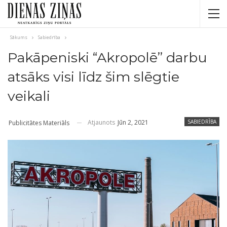
Sākums
Sabiedrība
Pakāpeniski “Akropolē” darbu
atsāks visi līdz šim slēgtie
veikali
Atjaunots
Jūn 2, 2021
SABIEDRĪBA
Publicitātes Materiāls