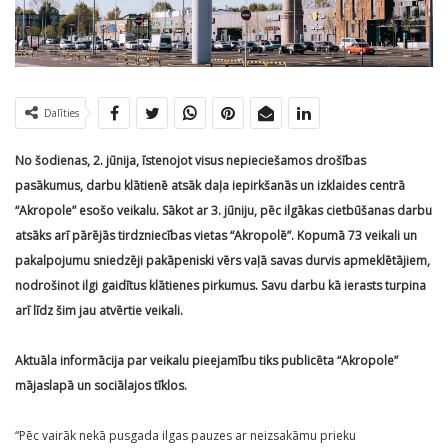
Dalīties
No šodienas, 2. jūnija, īstenojot visus nepieciešamos drošības
pasākumus, darbu klātienē atsāk daļa iepirkšanās un izklaides centrā
“Akropole” esošo veikalu. Sākot ar 3. jūniju, pēc ilgākas cietbūšanas darbu
atsāks arī pārējās tirdzniecības vietas “Akropolē”. Kopumā 73 veikali un
pakalpojumu sniedzēji pakāpeniski vērs vaļā savas durvis apmeklētājiem,
nodrošinot ilgi gaidītus klātienes pirkumus. Savu darbu kā ierasts turpina
arī līdz šim jau atvērtie veikali.
Aktuāla informācija par veikalu pieejamību tiks publicēta “Akropole”
mājaslapā un sociālajos tīklos.
“Pēc vairāk nekā pusgada ilgas pauzes ar neizsakāmu prieku