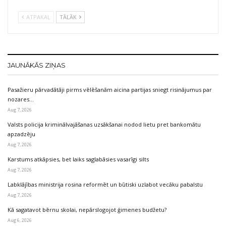
ATPAKAĻ
TĀLĀK
JAUNĀKĀS ZIŅAS
Pasažieru pārvadātāji pirms vēlēšanām aicina partijas sniegt risinājumus par
nozares…
Aug 7, 2026
Valsts policija kriminālvajāšanas uzsākšanai nodod lietu pret bankomātu
apzadzēju
Aug 7, 2026
Karstums atkāpsies, bet laiks saglabāsies vasarīgi silts
Aug 7, 2026
Labklājības ministrija rosina reformēt un būtiski uzlabot vecāku pabalstu
Aug 7, 2026
Kā sagatavot bērnu skolai, nepārslogojot ģimenes budžetu?
Aug 6, 2026