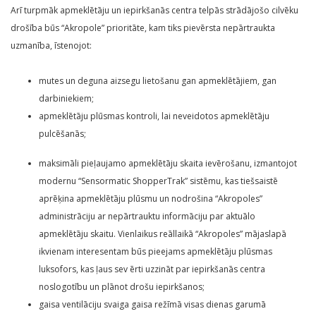
Arī turpmāk apmeklētāju un iepirkšanās centra telpās strādājošo cilvēku
drošība būs “Akropole” prioritāte, kam tiks pievērsta nepārtraukta
uzmanība, īstenojot:
mutes un deguna aizsegu lietošanu gan apmeklētājiem, gan
darbiniekiem;
apmeklētāju plūsmas kontroli, lai neveidotos apmeklētāju
pulcēšanās;
maksimāli pieļaujamo apmeklētāju skaita ievērošanu, izmantojot
modernu “Sensormatic ShopperTrak” sistēmu, kas tiešsaistē
aprēķina apmeklētāju plūsmu un nodrošina “Akropoles”
administrāciju ar nepārtrauktu informāciju par aktuālo
apmeklētāju skaitu. Vienlaikus reāllaikā “Akropoles” mājaslapā
ikvienam interesentam būs pieejams apmeklētāju plūsmas
luksofors, kas ļaus sev ērti uzzināt par iepirkšanās centra
noslogotību un plānot drošu iepirkšanos;
gaisa ventilāciju svaiga gaisa režīmā visas dienas garumā