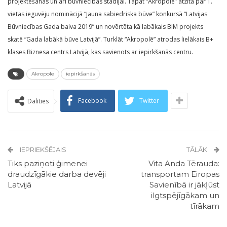
projektēšanas un arī būvniecības stadijai. Tāpat “Akropole” atzīta par 1.
vietas ieguvēju nominācijā “Jauna sabiedriska būve” konkursā “Latvijas
Būvniecības Gada balva 2019” un novērtēta kā labākais BIM projekts
skatē “Gada labākā būve Latvijā”. Turklāt “Akropolē” atrodas lielākais B+
klases Biznesa centrs Latvijā, kas savienots ar iepirkšanās centru.
Akropole
iepirkšanās
Facebook
Twitter
Dalīties
IEPRIEKŠĒJAIS
TĀLĀK
Tiks paziņoti ģimenei
Vita Anda Tērauda:
draudzīgākie darba devēji
transportam Eiropas
Latvijā
Savienībā ir jākļūst
ilgtspējīgākam un
tīrākam