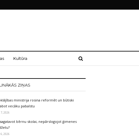
as
Kultūra
UNĀKĀS ZIŅAS
klājības ministrija rosina reformēt un būtiski
labot vecāku pabalstu
 7, 2026
sagatavot bērnu skolai, nepārslogojot ģimenes
džetu?
 6, 2026