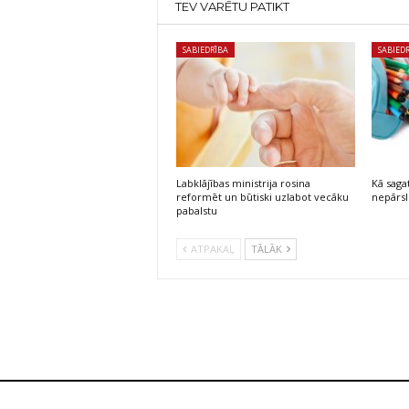
TEV VARĒTU PATIKT
SABIEDRĪBA
SABIED
Labklājības ministrija rosina
Kā saga
reformēt un būtiski uzlabot vecāku
nepārsl
pabalstu
ATPAKAĻ
TĀLĀK