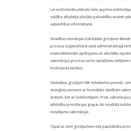
Lai nodrošinātu plānoto liela apjoma iedzīvotāju 
valdība atbalstīja plašāku pašvaldību iesaisti sa
sabiedrības informēšanā.
Veselības ministrijas izstrādātie grozījumi Minis
procesa organizēšanā savā administratīvajā terit
materiāltehnisko aprīkojumu un atbilstību epide
vakcinācijas procesa norisi izplatīšanu vietējiem
nodošanas kanālus.
Vienlaikus, grozījumi MK noteikumos paredz, izma
atvieglotu personu ar hroniskām slimībām vakci
ārstiem, bet arī iedzīvotājiem. Proti, vakcinācij
atbilstību prioritārajai grupai, kā rezultātā ied
nosūtījumu vakcinācijai.
Tāpat ar šiem grozījumiem tiek papildināta priori