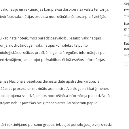
Sep
vakcināciju un vakcinācijas kompleksu darbību visā valsts teritorijā,
pas
Aug
biedrības vakcinācijas procesa nodrošināšanā, tostarp arī vietējās
Na
ga
Aug
tru kabineta noteikumos paredz pašvaldību iesaisti vakcinācijas
Kat
orijā, nodrošinot gan vakcinācijas kompleksu telpu, to
nor
mioloģiskās drošības prasībām, gan arī regulāru informācijas par
Aug
 iedzīvotājiem, izmantojot pašvaldības rīcībā esošos informācijas
iņas Nacionālā veselības dienesta datu apstrādes kārtībā, lai
nēšanas procesu un mazinātu administratīvo slogu ne tikai ģimenes
as pakalpojuma sniedzējam tiks nodrošināta informācija par iedzīvotāja
zīvotājam nebūs jāvēršas pie ģimenes ārsta, lai saņemtu papildu
tāri vakcinējamo personu grupas, iekļaujot psihologus, jo viņi sniedz