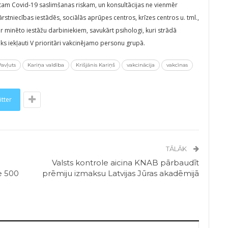
stam Covid-19 saslimšanas riskam, un konsultācijas ne vienmēr
 ārstniecības iestādēs, sociālās aprūpes centros, krīzes centros u. tml.,
s ar minēto iestāžu darbiniekiem, savukārt psihologi, kuri strādā
iks iekļauti V prioritāri vakcinējamo personu grupā.
Pavļuts
Kariņa valdība
Krišjānis Kariņš
vakcinācija
vakcīnas
itter
TĀLĀK
Valsts kontrole aicina KNAB pārbaudīt
e 500
prēmiju izmaksu Latvijas Jūras akadēmijā