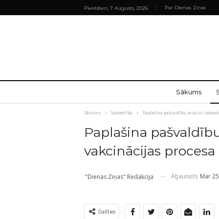
Par Dienas Ziņas
Piektdien, 7 Augusts, 2026
Sākums
Sākums
Sabiedrība
Paplašina pašvaldību iesaisti sabie
Paplašina pašvaldību 
vakcinācijas proces
Atjaunots
Mar 25
"Dienas Ziņas" Redakcija
Dalīties