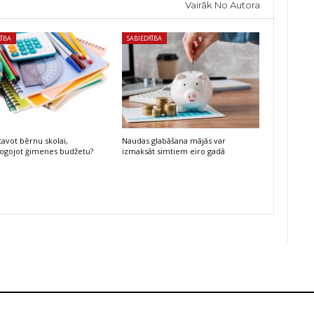
Vairāk No Autora
RĪBA
SABIEDRĪBA
tavot bērnu skolai,
Naudas glabāšana mājās var
ogojot ģimenes budžetu?
izmaksāt simtiem eiro gadā