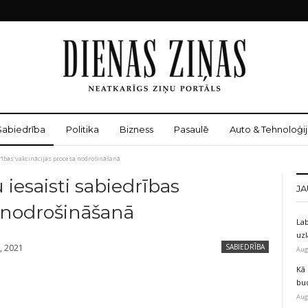
Sabiedrība
Politika
Bizness
Pasaulē
Auto & Tehnoloģij
drības vakcinācijas procesa nodrošināšanā
iesaisti sabiedrības
JA
a nodrošināšanā
Lab
uz
, 2021
SABIEDRĪBA
Aug
Kā 
bu
Aug