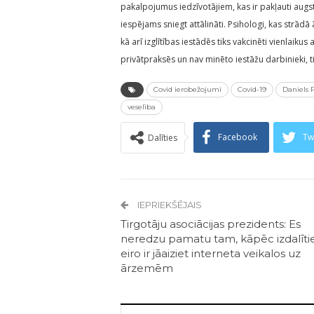
pakalpojumus iedzīvotājiem, kas ir pakļauti aug
iespējams sniegt attālināti. Psihologi, kas strādā
kā arī izglītības iestādēs tiks vakcinēti vienlaiku
privātpraksēs un nav minēto iestāžu darbinieki, t
Covid ierobežojumi
Covid-19
Daniels 
veselība
Facebook
Tw
Dalīties
IEPRIEKŠĒJAIS
Tirgotāju asociācijas prezidents: Es
neredzu pamatu tam, kāpēc izdalīti
eiro ir jāaiziet interneta veikalos uz
ārzemēm