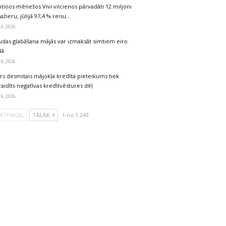
tiņos mēnešos Vivi vilcienos pārvadāti 12 miljoni
ažieru; jūlijā 97,4 % reisu…
 6, 2026
udas glabāšana mājās var izmaksāt simtiem eiro
dā
 6, 2026
rs desmitais mājokļa kredīta pieteikums tiek
aidīts negatīvas kredītvēstures dēļ
 6, 2026
ATPAKAĻ
TĀLĀK
1 no 1 243