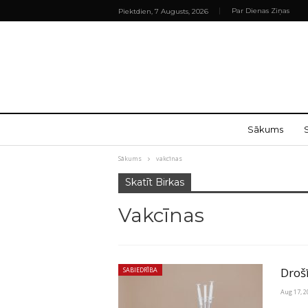
Par Dienas Ziņas
Piektdien, 7 Augusts, 2026
Sākums
Sākums
vakcīnas
Skatīt Birkas
Vakcīnas
Droš
SABIEDRĪBA
Aug 17, 2