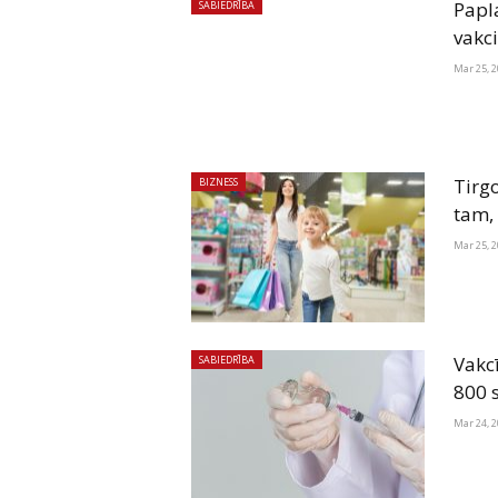
Papl
SABIEDRĪBA
vakc
Mar 25, 
Tirg
BIZNESS
tam, 
Mar 25, 
Vakc
SABIEDRĪBA
800 
Mar 24, 