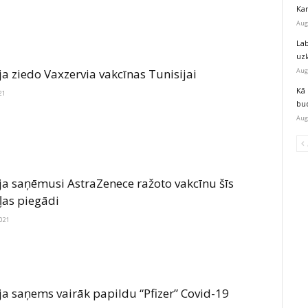
Kar
Aug
Lab
uz
Aug
ja ziedo Vaxzervia vakcīnas Tunisijai
Kā 
21
bu
Aug
ija saņēmusi AstraZenece ražoto vakcīnu šīs
ļas piegādi
2021
ja saņems vairāk papildu “Pfizer” Covid-19