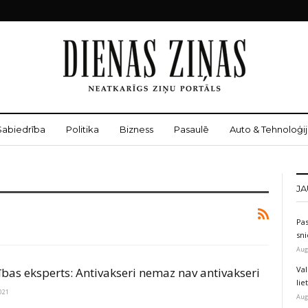
Sabiedrība
Politika
Bizness
Pasaulē
Auto & Tehnoloģij
JA
Pas
sni
Aug
Val
ības eksperts: Antivakseri nemaz nav antivakseri
li
021
Aug