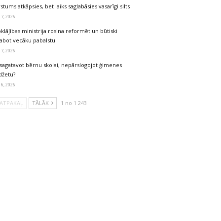
stums atkāpsies, bet laiks saglabāsies vasarīgi silts
 7, 2026
klājības ministrija rosina reformēt un būtiski
labot vecāku pabalstu
 7, 2026
sagatavot bērnu skolai, nepārslogojot ģimenes
džetu?
 6, 2026
ATPAKAĻ
TĀLĀK
1 no 1 243