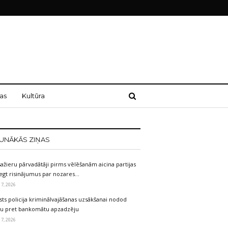
as
Kultūra
UNĀKĀS ZIŅAS
ažieru pārvadātāji pirms vēlēšanām aicina partijas
egt risinājumus par nozares…
 7, 2026
sts policija kriminālvajāšanas uzsākšanai nodod
etu pret bankomātu apzadzēju
 7, 2026