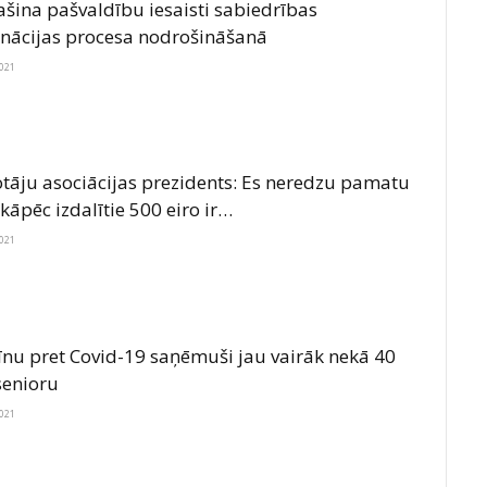
ašina pašvaldību iesaisti sabiedrības
inācijas procesa nodrošināšanā
2021
otāju asociācijas prezidents: Es neredzu pamatu
kāpēc izdalītie 500 eiro ir…
2021
īnu pret Covid-19 saņēmuši jau vairāk nekā 40
senioru
2021