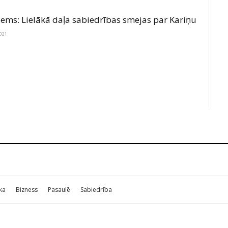
ems: Lielākā daļa sabiedrības smejas par Kariņu
2021
ika
Bizness
Pasaulē
Sabiedrība