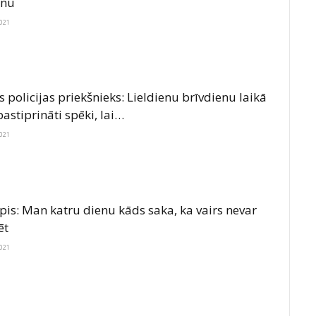
īnu
2021
s policijas priekšnieks: Lieldienu brīvdienu laikā
astiprināti spēki, lai…
2021
is: Man katru dienu kāds saka, ka vairs nevar
ēt
2021