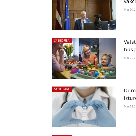
vakc
Mar 26, 
Valst
SABIEDRĪBA
būs p
Mar 25, 
Dump
SABIEDRĪBA
iztur
Mar 25, 