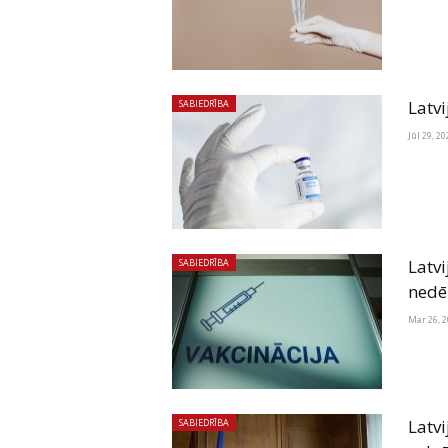
Latvi
SABIEDRĪBA
Jūl 29, 20
Latv
SABIEDRĪBA
nedē
Mar 26, 
Latvi
SABIEDRĪBA