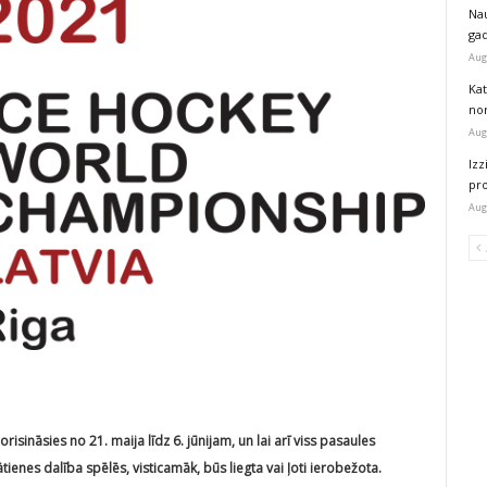
Na
ga
Aug
Kat
nor
Aug
Izz
pr
Aug
ināsies no 21. maija līdz 6. jūnijam, un lai arī viss pasaules
ātienes dalība spēlēs, visticamāk, būs liegta vai ļoti ierobežota.