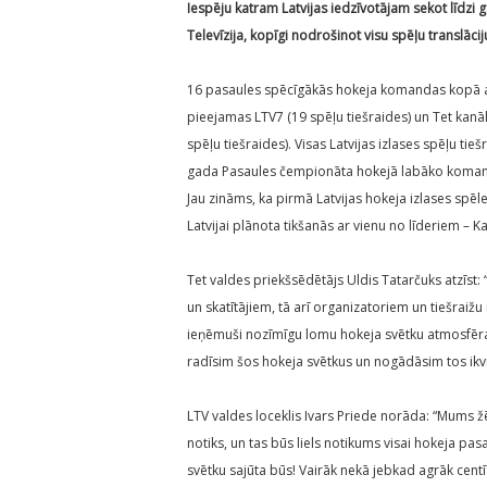
Iespēju katram Latvijas iedzīvotājam sekot līdzi
Televīzija, kopīgi nodrošinot visu spēļu translācij
16 pasaules spēcīgākās hokeja komandas kopā aiz
pieejamas LTV7 (19 spēļu tiešraides) un Tet kanāl
spēļu tiešraides). Visas Latvijas izlases spēļu tie
gada Pasaules čempionāta hokejā labāko komandu 
Jau zināms, ka pirmā Latvijas hokeja izlases spēl
Latvijai plānota tikšanās ar vienu no līderiem – K
Tet valdes priekšsēdētājs Uldis Tatarčuks atzīst
un skatītājiem, tā arī organizatoriem un tiešraižu
ieņēmuši nozīmīgu lomu hokeja svētku atmosfēras
radīsim šos hokeja svētkus un nogādāsim tos ikvi
LTV valdes loceklis Ivars Priede norāda: “Mums ž
notiks, un tas būs liels notikums visai hokeja pas
svētku sajūta būs! Vairāk nekā jebkad agrāk centī