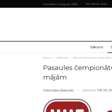
Par Dienas Ziņas
Ceturtdien, 6 Augusts, 2026
Sākums
Sākums
Sabiedrība
Pasaules čempionātu hokejā skatī
Pasaules čempionātu
mājām
Atjaunots
Feb 26, 2
Publicitātes Materiāls