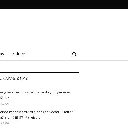
as
Kultūra
UNĀKĀS ZIŅAS
sagatavot bērnu skolai, nepārslogojot ģimenes
džetu?
 6, 2026
tiņos mēnešos Vivi vilcienos pārvadāti 12 miljoni
ažieru; jūlijā 97,4 % reisu…
 6, 2026