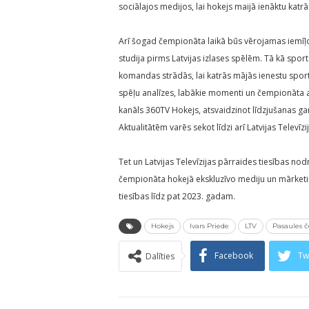
sociālajos medijos, lai hokejs maijā ienāktu katrā
Arī šogad čempionāta laikā būs vērojamas iemīļo
studija pirms Latvijas izlases spēlēm. Tā kā spor
komandas strādās, lai katrās mājās ienestu sporti
spēļu analīzes, labākie momenti un čempionāta a
kanāls 360TV Hokejs, atsvaidzinot līdzjušanas 
Aktualitātēm varēs sekot līdzi arī Latvijas Televī
Tet un Latvijas Televīzijas pārraides tiesības no
čempionāta hokejā ekskluzīvo mediju un mārketi
tiesības līdz pat 2023. gadam.
Hokejs
Ivars Priede
LTV
Pasaules 
Facebook
Tw
Dalīties