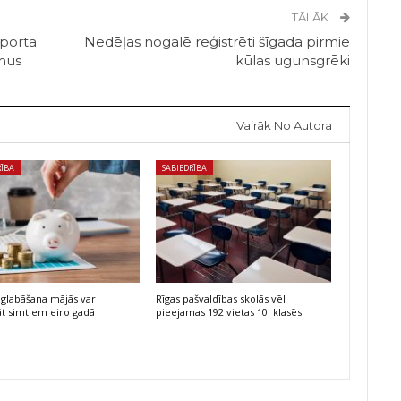
TĀLĀK
sporta
Nedēļas nogalē reģistrēti šīgada pirmie
umus
kūlas ugunsgrēki
Vairāk No Autora
RĪBA
SABIEDRĪBA
glabāšana mājās var
Rīgas pašvaldības skolās vēl
t simtiem eiro gadā
pieejamas 192 vietas 10. klasēs