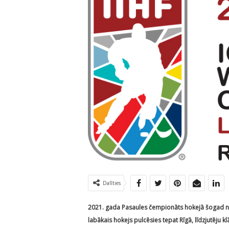
Dalīties
2021. gada Pasaules čempionāts hokejā šogad noris
labākais hokejs pulcēsies tepat Rīgā, līdzjutēju kl