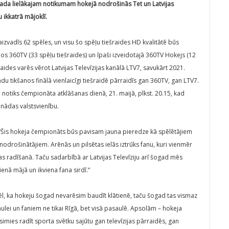
 gada lielākajam notikumam hokejā nodrošinās Tet un Latvijas
u ikkatrā mājoklī.
vadīs 62 spēles, un visu šo spēļu tiešraides HD kvalitātē būs
os 360TV (33 spēļu tiešraides) un īpaši izveidotajā 360TV Hokejs (12
šraides varēs vērot Latvijas Televīzijas kanālā LTV7, savukārt 2021.
tikšanos finālā vienlaicīgi tiešraidē pārraidīs gan 360TV, gan LTV7.
e notiks čempionāta atklāšanas dienā, 21. maijā, plkst. 20.15, kad
anādas valstsvienību.
: “Šis hokeja čempionāts būs pavisam jauna pieredze kā spēlētājiem
 nodrošinātājiem. Arēnās un pilsētas ielās iztrūks fanu, kuri vienmēr
 radīšanā. Taču sadarbībā ar Latvijas Televīziju arī šogad mēs
enā mājā un ikviena fana sirdī.”
ēl, ka hokeju šogad nevarēsim baudīt klātienē, taču šogad tas vismaz
aulei un faniem ne tikai Rīgā, bet visā pasaulē. Apsolām – hokeja
simies radīt sporta svētku sajūtu gan televīzijas pārraidēs, gan