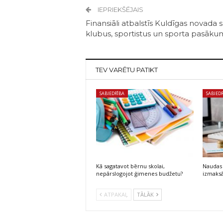
IEPRIEKŠĒJAIS
Finansiāli atbalstīs Kuldīgas novada 
klubus, sportistus un sporta pasāk
TEV VARĒTU PATIKT
SABIEDRĪBA
SABIED
Kā sagatavot bērnu skolai,
Naudas 
nepārslogojot ģimenes budžetu?
izmaksā
ATPAKAĻ
TĀLĀK