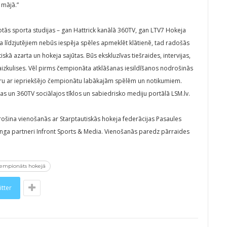
 mājā.”
tās sporta studijas – gan Hattrick kanālā 360TV, gan LTV7 Hokeja
ta līdzjutējiem nebūs iespēja spēles apmeklēt klātienē, tad radošās
skā azarta un hokeja sajūtas. Būs ekskluzīvas tiešraides, intervijas,
izkulises. Vēl pirms čempionāta atklāšanas iesildīšanos nodrošinās
garu ar iepriekšējo čempionātu labākajām spēlēm un notikumiem.
zijas un 360TV sociālajos tīklos un sabiedrisko mediju portālā LSM.lv.
drošina vienošanās ar Starptautiskās hokeja federācijas Pasaules
nga partneri Infront Sports & Media. Vienošanās paredz pārraides
čempionāts hokejā
itter