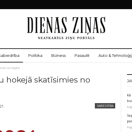
Sabiedrība
Politika
Bizness
Pasaulē
Auto & Tehnoloģij
simies no mājām
 hokejā skatīsimies no
JA
Kā 
bu
021
SABIEDRĪBA
Aug
Sep
pas
Aug