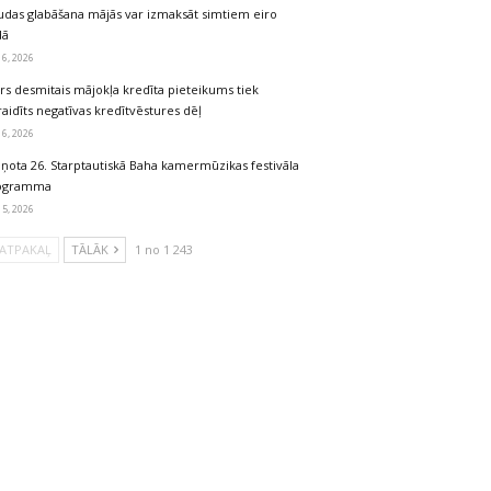
udas glabāšana mājās var izmaksāt simtiem eiro
dā
 6, 2026
rs desmitais mājokļa kredīta pieteikums tiek
aidīts negatīvas kredītvēstures dēļ
 6, 2026
iņota 26. Starptautiskā Baha kamermūzikas festivāla
ogramma
 5, 2026
ATPAKAĻ
TĀLĀK
1 no 1 243