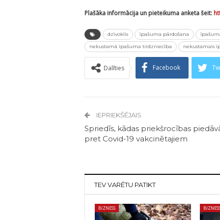
Plašāka informācija un pieteikuma anketa šeit:
ht
dzīvoklis
īpašuma pārdošana
īpašuma
nekustamā īpašuma tirdzniecība
nekustamais 
Facebook
Tw
Dalīties
IEPRIEKŠĒJAIS
Spriedīs, kādas priekšrocības piedāv
pret Covid-19 vakcinētajiem
TEV VARĒTU PATIKT
BIZNESS
BIZNES