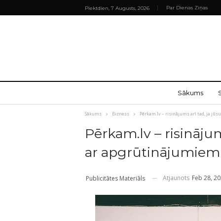
Par Dienas Ziņas
Piektdien, 7 Augusts, 2026
Sākums
Sākums
Bizness
Pērkam.lv – risinājums arī tad, ja jū
Pērkam.lv – risinājum
ar apgrūtinājumiem
Atjaunots
Feb 28, 2
Publicitātes Materiāls