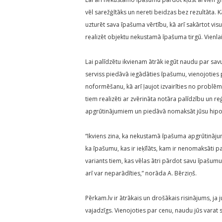
vēl sarežģītāks un nereti beidzas bez rezultāta. 
uzturēt sava īpašuma vērtību, kā arī sakārtot vis
realizēt objektu nekustamā īpašuma tirgū. Vienla
Lai palīdzētu ikvienam ātrāk iegūt naudu par s
serviss piedāvā iegādāties īpašumu, vienojoties 
noformēšanu, kā arī ļaujot izvairīties no problēm
tiem realizēti ar zvērināta notāra palīdzību un 
apgrūtinājumiem un piedāvā nomaksāt jūsu hipot
“Ikviens zina, ka nekustamā īpašuma apgrūtinājum
ka īpašumu, kas ir ieķīlāts, kam ir nenomaksāti par
variants tiem, kas vēlas ātri pārdot savu īpašum
arī var neparādīties,” norāda A. Bērziņš.
Pērkam.lv ir ātrākais un drošākais risinājums, j
vajadzīgs. Vienojoties par cenu, naudu jūs varat 