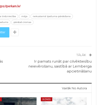
tps://perkam.lv/
 tirdzniecība
māja
nekustamā īpašuma pārdošana
īpašums
pārdod cirsmas
itter
TĀLĀK
ās
Ir pamats runāt par cilvēktiesību
neievērošanu, saistībā ar Lemberga
apcietināšanu
Vairāk No Autora
S
BIZNESS