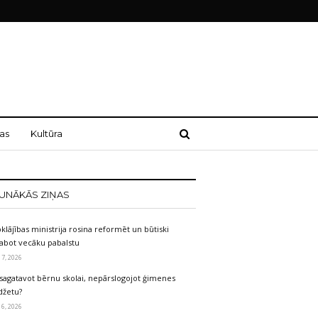
as
Kultūra
UNĀKĀS ZIŅAS
klājības ministrija rosina reformēt un būtiski
labot vecāku pabalstu
 7, 2026
sagatavot bērnu skolai, nepārslogojot ģimenes
džetu?
 6, 2026