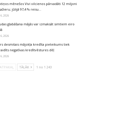
tiņos mēnešos Vivi vilcienos pārvadāti 12 miljoni
ažieru; jūlijā 97,4 % reisu…
 6, 2026
udas glabāšana mājās var izmaksāt simtiem eiro
dā
 6, 2026
rs desmitais mājokļa kredīta pieteikums tiek
aidīts negatīvas kredītvēstures dēļ
 6, 2026
ATPAKAĻ
TĀLĀK
1 no 1 243