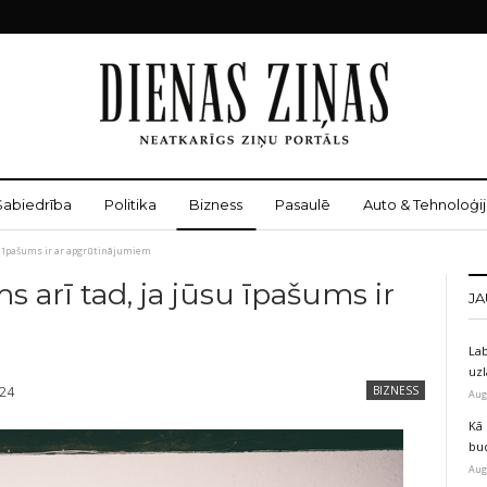
Sabiedrība
Politika
Bizness
Pasaulē
Auto & Tehnoloģij
su īpašums ir ar apgrūtinājumiem
s arī tad, ja jūsu īpašums ir
JA
Lab
uz
024
BIZNESS
Aug
Kā 
bu
Aug