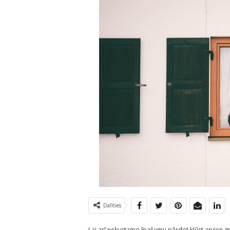
Dalīties
Lai arī nekustamo īpašumu pārdot kļūst arvien g