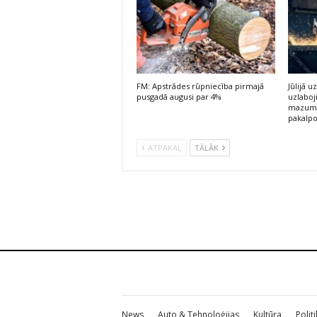
FM: Apstrādes rūpniecība pirmajā
Jūlijā
pusgadā augusi par 4%
uzlaboj
mazumt
pakalp
ATPAKAĻ
TĀLĀK
News
Auto & Tehnoloģijas
Kultūra
Polit