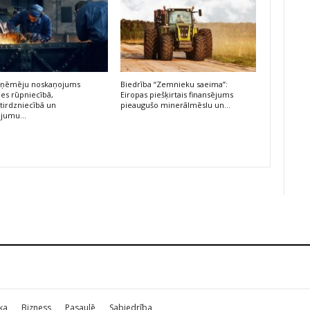
 uzņēmēju noskaņojums
Biedrība “Zemnieku saeima”:
ies rūpniecībā,
Eiropas piešķirtais finansējums
irdzniecībā un
pieaugušo minerālmēslu un…
ojumu…
ika
Bizness
Pasaulē
Sabiedrība