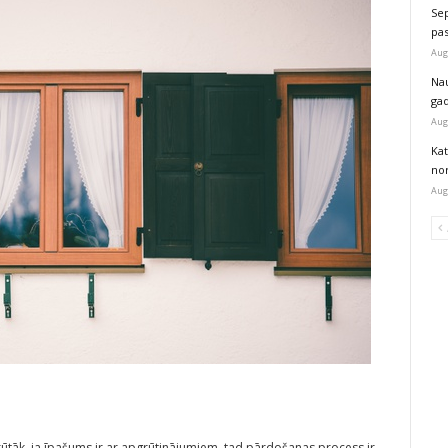
Sep
pas
Aug
Na
ga
Aug
Kat
nor
Aug
rūtāk, ja īpašums ir ar apgrūtinājumiem, tad pārdošanas process ir