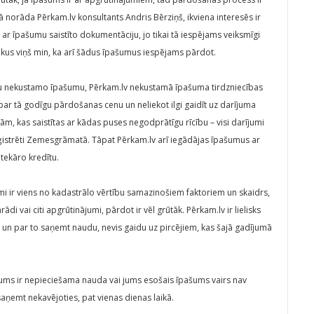
Kā norāda Pērkam.lv konsultants Andris Bērziņš, ikviena interesēs ir
u ar īpašumu saistīto dokumentāciju, jo tikai tā iespējams veiksmīgi
ikus viņš min, ka arī šādus īpašumus iespējams pārdot.
avu nekustamo īpašumu, Pērkam.lv nekustamā īpašuma tirdzniecības
par tā godīgu pārdošanas cenu un neliekot ilgi gaidīt uz darījuma
ām, kas saistītas ar kādas puses negodprātīgu rīcību – visi darījumi
reģistrēti Zemesgrāmatā. Tāpat Pērkam.lv arī iegādājas īpašumus ar
ekāro kredītu.
i ir viens no kadastrālo vērtību samazinošiem faktoriem un skaidrs,
ādi vai citi apgrūtinājumi, pārdot ir vēl grūtāk. Pērkam.lv ir lielisks
u un par to saņemt naudu, nevis gaidu uz pircējiem, kas šajā gadījumā
a jums ir nepieciešama nauda vai jums esošais īpašums vairs nav
saņemt nekavējoties, pat vienas dienas laikā.