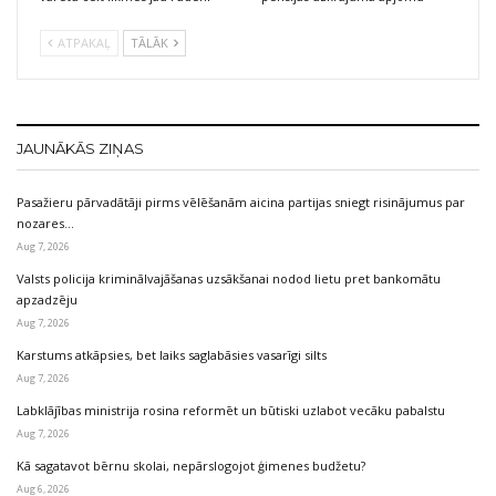
ATPAKAĻ
TĀLĀK
JAUNĀKĀS ZIŅAS
Pasažieru pārvadātāji pirms vēlēšanām aicina partijas sniegt risinājumus par
nozares…
Aug 7, 2026
Valsts policija kriminālvajāšanas uzsākšanai nodod lietu pret bankomātu
apzadzēju
Aug 7, 2026
Karstums atkāpsies, bet laiks saglabāsies vasarīgi silts
Aug 7, 2026
Labklājības ministrija rosina reformēt un būtiski uzlabot vecāku pabalstu
Aug 7, 2026
Kā sagatavot bērnu skolai, nepārslogojot ģimenes budžetu?
Aug 6, 2026