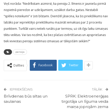
Viņš norāda: “Nedrīkstam aizmirst, ka pensiju 2. līmenis ir jauniešu pirmā
nopietnā pieredze ar uzkrājumiem, uzsākot darba gaitas. Nestabili
“spēles noteikumi” ir ļoti bīstami. Diemžēl jāsecina, ka šis priekšlikums nav
labāks par iepriekšējo priekšlikumu mazināt iemaksas par 2 procentu
punktiem. Turklāt vairs netiek runāts par termiņu, uz cik ilgu laiku izmaiņas
tiktu veiktas. Vai tas nozīmē, ka bez plašas izvērtēšanas un apspriešanas
tiek ieviestas pensiju sistēmas izmaiņas ar tālejošām sekām?”
pensija
Facebook
Twitter
Dalīties
IEPRIEKŠĒJAIS
TĀLĀK
Brīvdienas būs siltas un
SPRK: Elektroenerģijas
saulainas
tirgotāja un līguma veida
maiņa joprojām zema