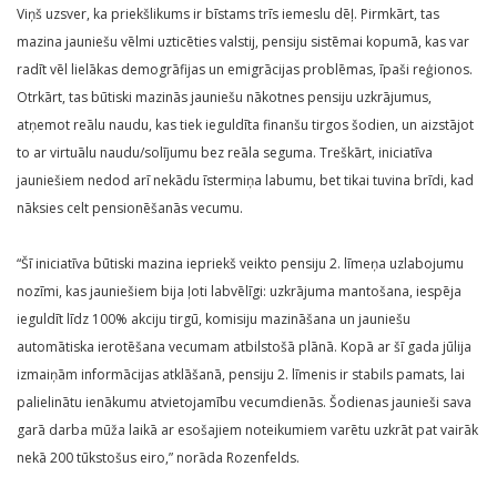
Viņš uzsver, ka priekšlikums ir bīstams trīs iemeslu dēļ. Pirmkārt, tas
mazina jauniešu vēlmi uzticēties valstij, pensiju sistēmai kopumā, kas var
radīt vēl lielākas demogrāfijas un emigrācijas problēmas, īpaši reģionos.
Otrkārt, tas būtiski mazinās jauniešu nākotnes pensiju uzkrājumus,
atņemot reālu naudu, kas tiek ieguldīta finanšu tirgos šodien, un aizstājot
to ar virtuālu naudu/solījumu bez reāla seguma. Treškārt, iniciatīva
jauniešiem nedod arī nekādu īstermiņa labumu, bet tikai tuvina brīdi, kad
nāksies celt pensionēšanās vecumu.
“Šī iniciatīva būtiski mazina iepriekš veikto pensiju 2. līmeņa uzlabojumu
nozīmi, kas jauniešiem bija ļoti labvēlīgi: uzkrājuma mantošana, iespēja
ieguldīt līdz 100% akciju tirgū, komisiju mazināšana un jauniešu
automātiska ierotēšana vecumam atbilstošā plānā. Kopā ar šī gada jūlija
izmaiņām informācijas atklāšanā, pensiju 2. līmenis ir stabils pamats, lai
palielinātu ienākumu atvietojamību vecumdienās. Šodienas jaunieši sava
garā darba mūža laikā ar esošajiem noteikumiem varētu uzkrāt pat vairāk
nekā 200 tūkstošus eiro,” norāda Rozenfelds.