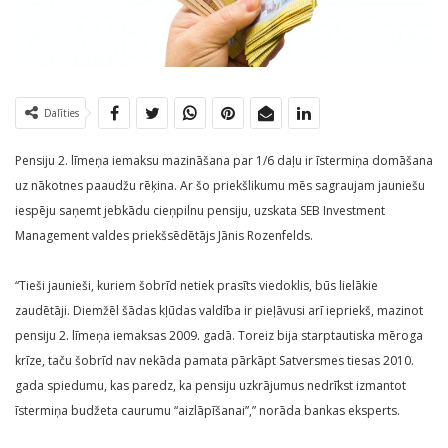
Dalīties
Pensiju 2. līmeņa iemaksu mazināšana par 1/6 daļu ir īstermiņa domāšana
uz nākotnes paaudžu rēķina. Ar šo priekšlikumu mēs sagraujam jauniešu
iespēju saņemt jebkādu cieņpilnu pensiju, uzskata SEB Investment
Management valdes priekšsēdētājs Jānis Rozenfelds.
“Tieši jaunieši, kuriem šobrīd netiek prasīts viedoklis, būs lielākie
zaudētāji. Diemžēl šādas kļūdas valdība ir pieļāvusi arī iepriekš, mazinot
pensiju 2. līmeņa iemaksas 2009. gadā. Toreiz bija starptautiska mēroga
krīze, taču šobrīd nav nekāda pamata pārkāpt Satversmes tiesas 2010.
gada spiedumu, kas paredz, ka pensiju uzkrājumus nedrīkst izmantot
īstermiņa budžeta caurumu “aizlāpīšanai”,” norāda bankas eksperts.