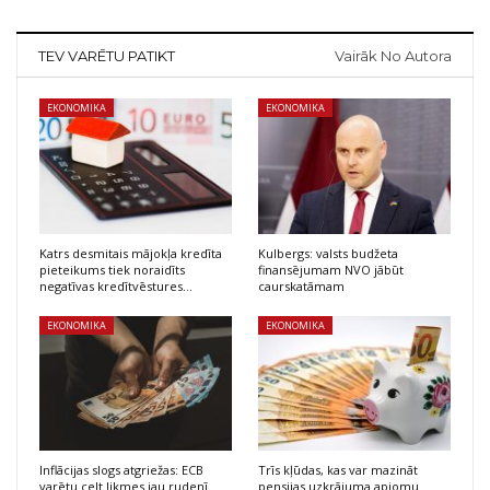
TEV VARĒTU PATIKT
Vairāk No Autora
EKONOMIKA
EKONOMIKA
Katrs desmitais mājokļa kredīta
Kulbergs: valsts budžeta
pieteikums tiek noraidīts
finansējumam NVO jābūt
negatīvas kredītvēstures…
caurskatāmam
EKONOMIKA
EKONOMIKA
Inflācijas slogs atgriežas: ECB
Trīs kļūdas, kas var mazināt
varētu celt likmes jau rudenī
pensijas uzkrājuma apjomu