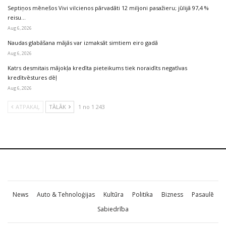
Septiņos mēnešos Vivi vilcienos pārvadāti 12 miljoni pasažieru; jūlijā 97,4 %
reisu…
Aug 6, 2026
Naudas glabāšana mājās var izmaksāt simtiem eiro gadā
Aug 6, 2026
Katrs desmitais mājokļa kredīta pieteikums tiek noraidīts negatīvas
kredītvēstures dēļ
Aug 6, 2026
ATPAKAĻ
TĀLĀK
1 no 1 243
News
Auto & Tehnoloģijas
Kultūra
Politika
Bizness
Pasaulē
Sabiedrība