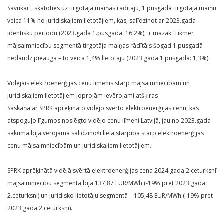
Savukārt, skatoties uz tirgotāja maiņas rādītāju, 1.pusgadā tirgotāja maiņu
veica 11% no juridiskajiem lietotājiem, kas, salīdzinot ar 2023.gada
identisku periodu (2023.gada 1.pusgadā: 16,2%), ir mazāk. Tikmēr
mājsaimniecību segmentā tirgotāja maiņas rādītājs šogad 1.pusgadā
nedaudz pieauga – to veica 1,4% lietotāju (2023.gada 1.pusgadā: 1,3%).
Vidējais elektroenerģijas cenu līmenis starp mājsaimniecībām un
juridiskajiem lietotājiem joprojām ievērojami atšķiras
Saskaņā ar SPRK aprēķināto vidējo svērto elektroenerģijas cenu, kas
atspoguļo līgumos noslēgto vidējo cenu līmeni Latvijā, jau no 2023.gada
sākuma bija vērojama salīdzinoši liela starpība starp elektroenerģijas
cenu mājsaimniecībām un juridiskajiem lietotājiem.
SPRK aprēķinātā vidējā svērtā elektroenerģijas cena 2024.gada 2.ceturksnī
mājsaimniecību segmentā bija 137,87 EUR/MWh (-19% pret 2023.gada
2.ceturksni) un juridisko lietotāju segmentā – 105,48 EUR/MWh (-19% pret
2023.gada 2.ceturksni).