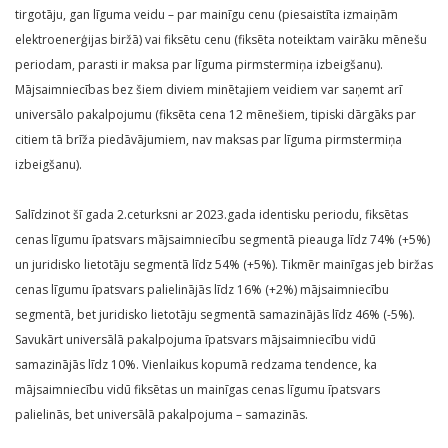
tirgotāju, gan līguma veidu – par mainīgu cenu (piesaistīta izmaiņām
elektroenerģijas biržā) vai fiksētu cenu (fiksēta noteiktam vairāku mēnešu
periodam, parasti ir maksa par līguma pirmstermiņa izbeigšanu).
Mājsaimniecības bez šiem diviem minētajiem veidiem var saņemt arī
universālo pakalpojumu (fiksēta cena 12 mēnešiem, tipiski dārgāks par
citiem tā brīža piedāvājumiem, nav maksas par līguma pirmstermiņa
izbeigšanu).
Salīdzinot šī gada 2.ceturksni ar 2023.gada identisku periodu, fiksētas
cenas līgumu īpatsvars mājsaimniecību segmentā pieauga līdz 74% (+5%)
un juridisko lietotāju segmentā līdz 54% (+5%). Tikmēr mainīgas jeb biržas
cenas līgumu īpatsvars palielinājās līdz 16% (+2%) mājsaimniecību
segmentā, bet juridisko lietotāju segmentā samazinājās līdz 46% (-5%).
Savukārt universālā pakalpojuma īpatsvars mājsaimniecību vidū
samazinājās līdz 10%. Vienlaikus kopumā redzama tendence, ka
mājsaimniecību vidū fiksētas un mainīgas cenas līgumu īpatsvars
palielinās, bet universālā pakalpojuma – samazinās.