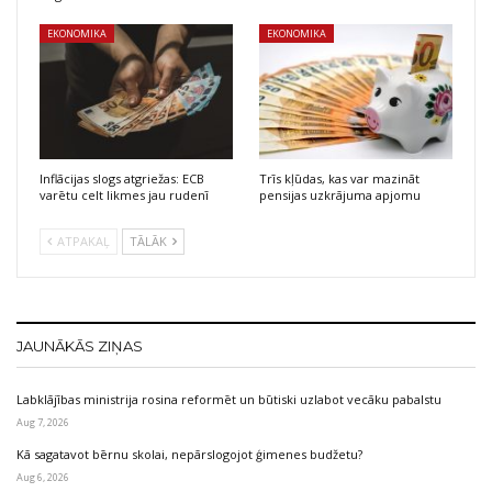
EKONOMIKA
EKONOMIKA
Inflācijas slogs atgriežas: ECB
Trīs kļūdas, kas var mazināt
varētu celt likmes jau rudenī
pensijas uzkrājuma apjomu
ATPAKAĻ
TĀLĀK
JAUNĀKĀS ZIŅAS
Labklājības ministrija rosina reformēt un būtiski uzlabot vecāku pabalstu
Aug 7, 2026
Kā sagatavot bērnu skolai, nepārslogojot ģimenes budžetu?
Aug 6, 2026