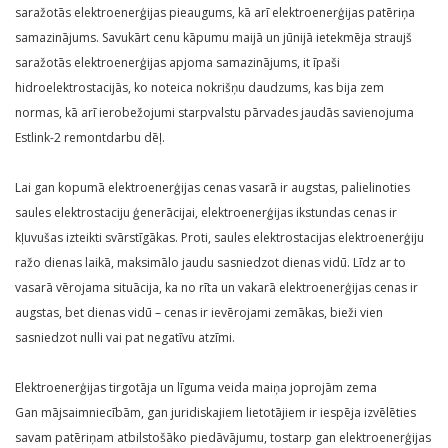
saražotās elektroenerģijas pieaugums, kā arī elektroenerģijas patēriņa
samazinājums. Savukārt cenu kāpumu maijā un jūnijā ietekmēja straujš
saražotās elektroenerģijas apjoma samazinājums, it īpaši
hidroelektrostacijās, ko noteica nokrišņu daudzums, kas bija zem
normas, kā arī ierobežojumi starpvalstu pārvades jaudās savienojuma
Estlink-2 remontdarbu dēļ.
Lai gan kopumā elektroenerģijas cenas vasarā ir augstas, palielinoties
saules elektrostaciju ģenerācijai, elektroenerģijas ikstundas cenas ir
kļuvušas izteikti svārstīgākas. Proti, saules elektrostacijas elektroenerģiju
ražo dienas laikā, maksimālo jaudu sasniedzot dienas vidū. Līdz ar to
vasarā vērojama situācija, ka no rīta un vakarā elektroenerģijas cenas ir
augstas, bet dienas vidū – cenas ir ievērojami zemākas, bieži vien
sasniedzot nulli vai pat negatīvu atzīmi.
Elektroenerģijas tirgotāja un līguma veida maiņa joprojām zema
Gan mājsaimniecībām, gan juridiskajiem lietotājiem ir iespēja izvēlēties
savam patēriņam atbilstošāko piedāvājumu, tostarp gan elektroenerģijas