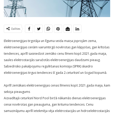
Dalīties
Elektroenerģijas tirgotāja un līguma veida maiņa joprojām zema,
elektroenerģijas cenām vairumtirgū novērotas gan kāpjošas, gan krītošas
tendences, aprīlī sasniedzot zemāko cenu līmeni kopš 2021.gada maija,
saules elektrostacijās saražotās elektroenerģijas daudzumi pieaug.
Sabiedrisko pakalpojumu regulēšanas komisija (SPRK) skaidro
elektroenerģijas tirgus tendences šī gada 2.ceturksnī un šogad kopumā.
Aprīlī zemākais elektroenerģijas cenas līmenis kopš 2021.gada maija, kam
sekoja pieaugums
Aizvadītajā ceturksnī Nord Pool biržā nākamās dienas elektroenerģijas
cenai novērotas gan pieauguma, gan krituma tendences. Cenu
samazinājumu aprīlī ietekmēja vēja elektrostacijās un hidroelektrostacijās