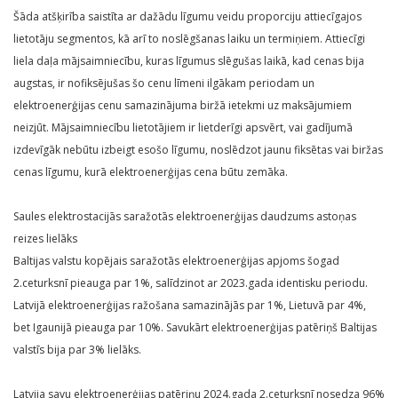
Šāda atšķirība saistīta ar dažādu līgumu veidu proporciju attiecīgajos
lietotāju segmentos, kā arī to noslēgšanas laiku un termiņiem. Attiecīgi
liela daļa mājsaimniecību, kuras līgumus slēgušas laikā, kad cenas bija
augstas, ir nofiksējušas šo cenu līmeni ilgākam periodam un
elektroenerģijas cenu samazinājuma biržā ietekmi uz maksājumiem
neizjūt. Mājsaimniecību lietotājiem ir lietderīgi apsvērt, vai gadījumā
izdevīgāk nebūtu izbeigt esošo līgumu, noslēdzot jaunu fiksētas vai biržas
cenas līgumu, kurā elektroenerģijas cena būtu zemāka.
Saules elektrostacijās saražotās elektroenerģijas daudzums astoņas
reizes lielāks
Baltijas valstu kopējais saražotās elektroenerģijas apjoms šogad
2.ceturksnī pieauga par 1%, salīdzinot ar 2023.gada identisku periodu.
Latvijā elektroenerģijas ražošana samazinājās par 1%, Lietuvā par 4%,
bet Igaunijā pieauga par 10%. Savukārt elektroenerģijas patēriņš Baltijas
valstīs bija par 3% lielāks.
Latvija savu elektroenerģijas patēriņu 2024.gada 2.ceturksnī nosedza 96%