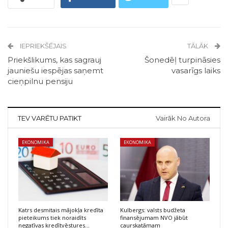
IEPRIEKŠĒJAIS
TĀLĀK
Priekšlikums, kas sagrauj
Šonedēļ turpināsies
jauniešu iespējas saņemt
vasarīgs laiks
cieņpilnu pensiju
TEV VARĒTU PATIKT
Vairāk No Autora
EKONOMIKA
EKONOMIKA
Katrs desmitais mājokļa kredīta
Kulbergs: valsts budžeta
pieteikums tiek noraidīts
finansējumam NVO jābūt
negatīvas kredītvēstures…
caurskatāmam