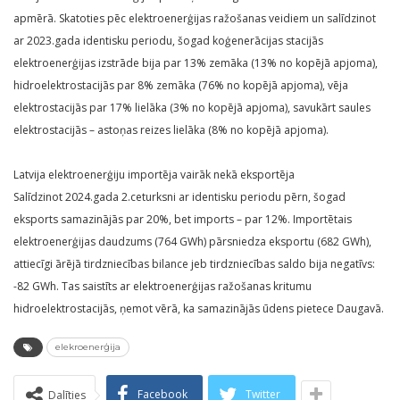
apmērā. Skatoties pēc elektroenerģijas ražošanas veidiem un salīdzinot
ar 2023.gada identisku periodu, šogad koģenerācijas stacijās
elektroenerģijas izstrāde bija par 13% zemāka (13% no kopējā apjoma),
hidroelektrostacijās par 8% zemāka (76% no kopējā apjoma), vēja
elektrostacijās par 17% lielāka (3% no kopējā apjoma), savukārt saules
elektrostacijās – astoņas reizes lielāka (8% no kopējā apjoma).
Latvija elektroenerģiju importēja vairāk nekā eksportēja
Salīdzinot 2024.gada 2.ceturksni ar identisku periodu pērn, šogad
eksports samazinājās par 20%, bet imports – par 12%. Importētais
elektroenerģijas daudzums (764 GWh) pārsniedza eksportu (682 GWh),
attiecīgi ārējā tirdzniecības bilance jeb tirdzniecības saldo bija negatīvs:
-82 GWh. Tas saistīts ar elektroenerģijas ražošanas kritumu
hidroelektrostacijās, ņemot vērā, ka samazinājās ūdens pietece Daugavā.
elekroenerģija
Facebook
Twitter
Dalīties