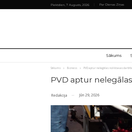
Par Dienas Ziņas
Piektdien, 7 Augusts, 2026
Sākums
Sākums
Bizness
PVD aptur nelegālas noliktavas darbīb
PVD aptur nelegālas
Jūn 29, 2026
Redakcija