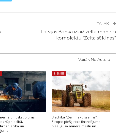
TĀLĀK
u
Latvijas Banka izlaiž zelta monētu
komplektu “Zelta sēkliņas”
Vairāk No Autora
S
BIZNESS
 uzņēmēju noskaņojums
Biedrība “Zemnieku saeima”:
ies rūpniecībā,
Eiropas piešķirtais finansējums
irdzniecībā un
pieaugušo minerālmēslu un…
ojumu…