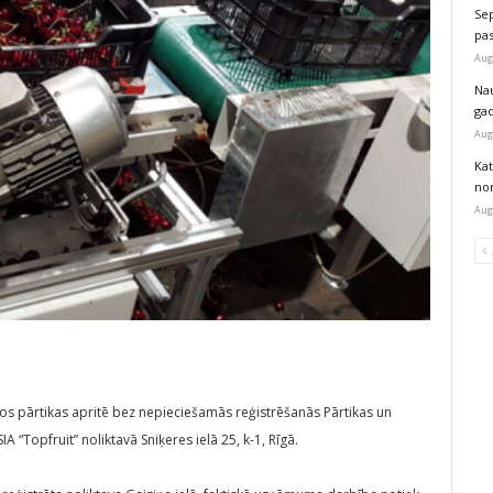
Sep
pas
Aug
Na
ga
Aug
Kat
nor
Aug
os pārtikas apritē bez nepieciešamās reģistrēšanās Pārtikas un
A “Topfruit” noliktavā Sniķeres ielā 25, k-1, Rīgā.