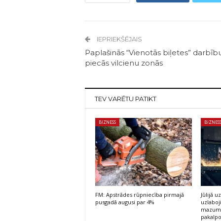
IEPRIEKŠĒJAIS
Paplašinās “Vienotās biļetes” darbīb
piecās vilcienu zonās
TEV VARĒTU PATIKT
BIZNESS
BIZNES
FM: Apstrādes rūpniecība pirmajā
Jūlijā
pusgadā augusi par 4%
uzlaboj
mazumt
pakalp