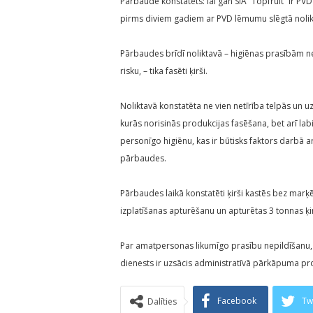
Pārbaudē konstatēts: lai gan SIA “Topfruit” ir PV
pirms diviem gadiem ar PVD lēmumu slēgtā nolikt
Pārbaudes brīdī noliktavā – higiēnas prasībām ne
risku, – tika fasēti ķirši.
Noliktavā konstatēta ne vien netīrība telpās un u
kurās norisinās produkcijas fasēšana, bet arī labi
personīgo higiēnu, kas ir būtisks faktors darbā a
pārbaudes.
Pārbaudes laikā konstatēti ķirši kastēs bez marķē
izplatīšanas apturēšanu un apturētas 3 tonnas ķi
Par amatpersonas likumīgo prasību nepildīšanu, 
dienests ir uzsācis administratīvā pārkāpuma pr
Facebook
Tw
Dalīties