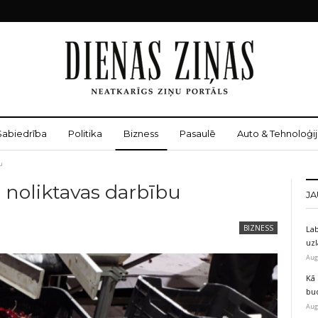
Sabiedrība
Politika
Bizness
Pasaulē
Auto & Tehnoloģij
u
 noliktavas darbību
JA
BIZNESS
Lab
uz
Aug
Kā 
bu
Aug