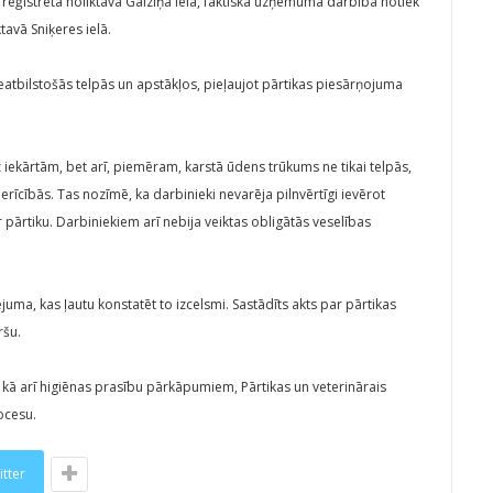
D reģistrēta noliktava Gaiziņa ielā, faktiskā uzņēmuma darbība notiek
avā Sniķeres ielā.
atbilstošās telpās un apstākļos, pieļaujot pārtikas piesārņojuma
z iekārtām, bet arī, piemēram, karstā ūdens trūkums ne tikai telpās,
erīcībās. Tas nozīmē, ka darbinieki nevarēja pilnvērtīgi ievērot
r pārtiku. Darbiniekiem arī nebija veiktas obligātās veselības
juma, kas ļautu konstatēt to izcelsmi. Sastādīts akts par pārtikas
ršu.
kā arī higiēnas prasību pārkāpumiem, Pārtikas un veterinārais
ocesu.
itter