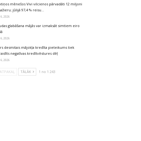
tiņos mēnešos Vivi vilcienos pārvadāti 12 miljoni
ažieru; jūlijā 97,4 % reisu…
 6, 2026
udas glabāšana mājās var izmaksāt simtiem eiro
dā
 6, 2026
rs desmitais mājokļa kredīta pieteikums tiek
aidīts negatīvas kredītvēstures dēļ
 6, 2026
ATPAKAĻ
TĀLĀK
1 no 1 243