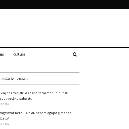
as
Kultūra
UNĀKĀS ZIŅAS
klājības ministrija rosina reformēt un būtiski
labot vecāku pabalstu
 7, 2026
sagatavot bērnu skolai, nepārslogojot ģimenes
džetu?
 6, 2026